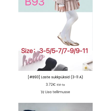
[#B93] Laste sukkpüksid (3-11 A)
3.72
€
KM-ta
Lisa tellimusse