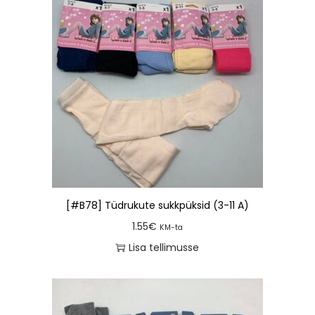
[#B78] Tüdrukute sukkpüksid (3-11 A)
1.55
€
KM-ta
Lisa tellimusse