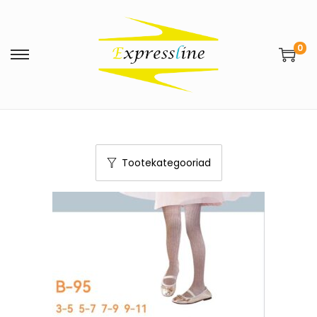
0
Tootekategooriad