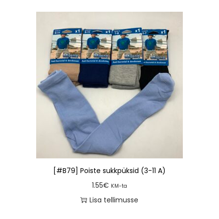
[#B79] Poiste sukkpüksid (3-11 A)
1.55
€
KM-ta
Lisa tellimusse