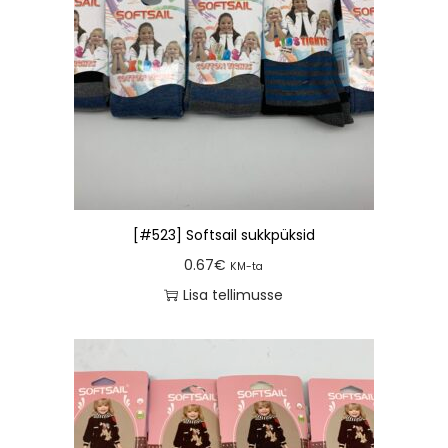
[#523] Softsail sukkpüksid
0.67
€
KM-ta
Lisa tellimusse