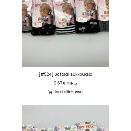
[#524] Softsail sukkpüksid
0.67
€
KM-ta
Lisa tellimusse