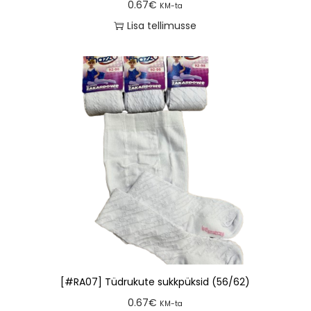
0.67
€
KM-ta
Lisa tellimusse
[#RA07] Tüdrukute sukkpüksid (56/62)
0.67
€
KM-ta