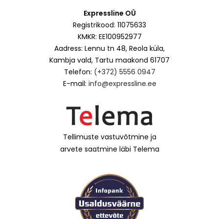
Expressline OÜ
Registrikood: 11075633
KMKR: EE100952977
Aadress: Lennu tn 48, Reola küla,
Kambja vald, Tartu maakond 61707
Telefon:
(+372) 5556 0947
E-mail:
info@expressline.ee
Tellimuste vastuvõtmine ja
arvete saatmine läbi Telema