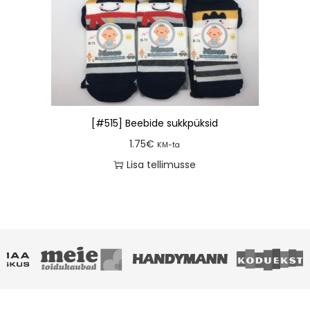
[#515] Beebide sukkpüksid
1.75
€
KM-ta
Lisa tellimusse