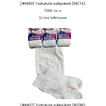
[#RA50] Tüdrukute sukkpüksid (68/74)
1.58
€
KM-ta
Lisa tellimusse
[#RA07] Tüdrukute sukkpüksid (80/86)