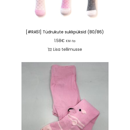
[#RA51] Tüdrukute sukkpüksid (80/86)
1.58
€
KM-ta
Lisa tellimusse