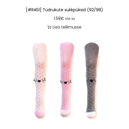
[#RA51] Tüdrukute sukkpüksid (92/98)
1.58
€
KM-ta
Lisa tellimusse