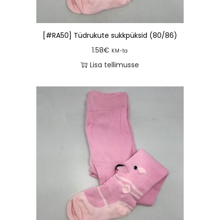
[#RA50] Tüdrukute sukkpüksid (80/86)
1.58
€
KM-ta
Lisa tellimusse