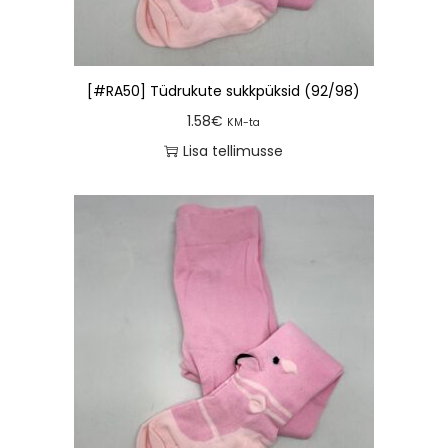
[#RA50] Tüdrukute sukkpüksid (92/98)
1.58
€
KM-ta
Lisa tellimusse