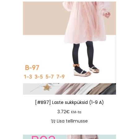
[#B97] Laste sukkpüksid (1-9 A)
3.72
€
KM-ta
Lisa tellimusse