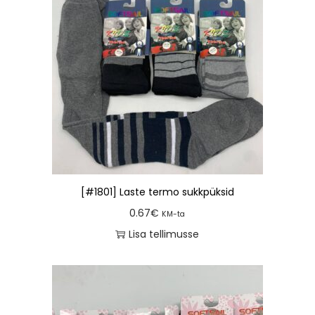
[#1801] Laste termo sukkpüksid
0.67
€
KM-ta
Lisa tellimusse