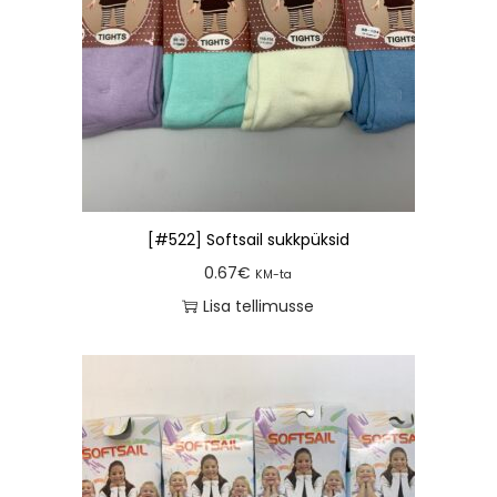
[#522] Softsail sukkpüksid
0.67
€
KM-ta
Lisa tellimusse