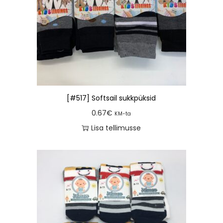
[#517] Softsail sukkpüksid
0.67
€
KM-ta
Lisa tellimusse