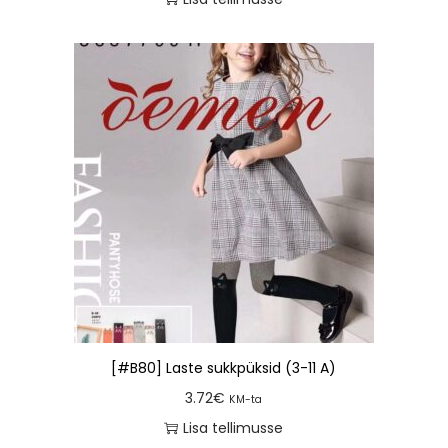
[#B80] Laste sukkpüksid (3-11 A)
3.72
€
KM-ta
Lisa tellimusse