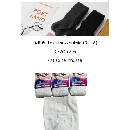
[#B95] Laste sukkpüksid (3-11 A)
3.72
€
KM-ta
Lisa tellimusse