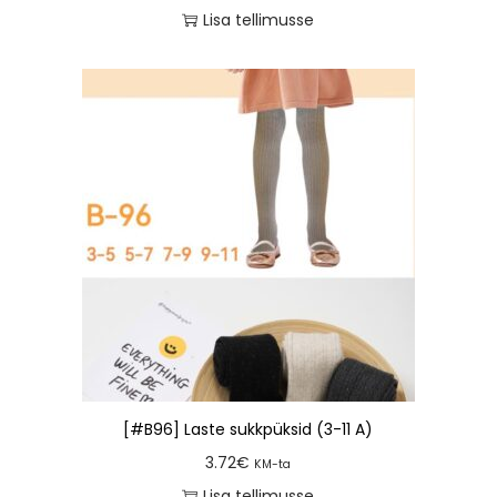
Lisa tellimusse
[#B96] Laste sukkpüksid (3-11 A)
3.72
€
KM-ta
Lisa tellimusse