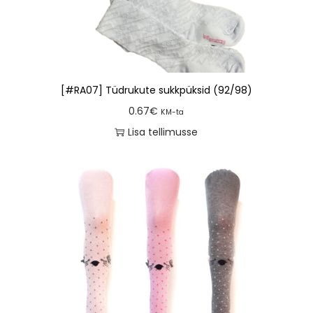
[#RA07] Tüdrukute sukkpüksid (92/98)
0.67
€
KM-ta
Lisa tellimusse