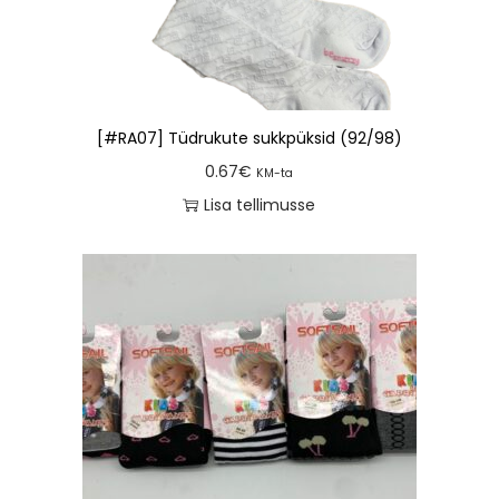
[#RA07] Tüdrukute sukkpüksid (92/98)
0.67
€
KM-ta
Lisa tellimusse