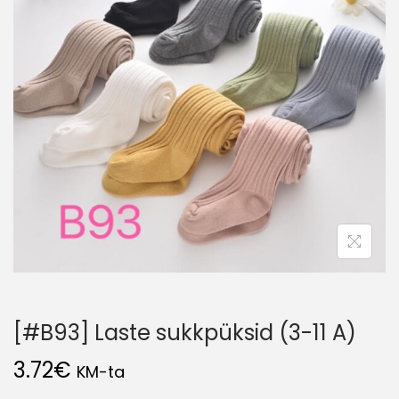
[#B93] Laste sukkpüksid (3-11 A)
3.72
€
KM-ta