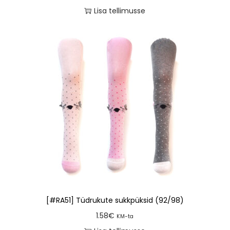
Lisa tellimusse
[#RA51] Tüdrukute sukkpüksid (92/98)
1.58
€
KM-ta