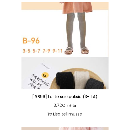
[#B96] Laste sukkpüksid (3-11 A)
3.72
€
KM-ta
Lisa tellimusse