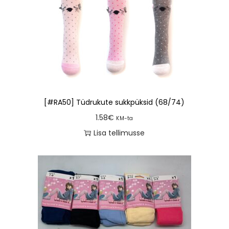
[#RA50] Tüdrukute sukkpüksid (68/74)
1.58
€
KM-ta
Lisa tellimusse