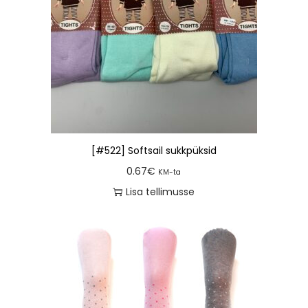
[#522] Softsail sukkpüksid
0.67
€
KM-ta
Lisa tellimusse