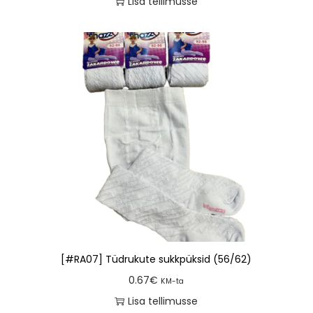
Lisa tellimusse
[#RA07] Tüdrukute sukkpüksid (56/62)
0.67
€
KM-ta
Lisa tellimusse