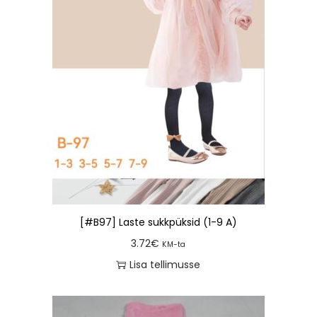
[#B97] Laste sukkpüksid (1-9 A)
3.72
€
KM-ta
Lisa tellimusse