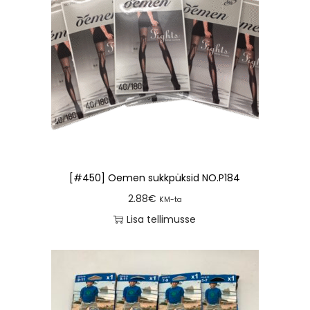
[#450] Oemen sukkpüksid NO.P184
2.88
€
KM-ta
Lisa tellimusse