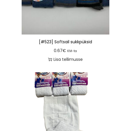
[#523] Softsail sukkpüksid
0.67
€
KM-ta
Lisa tellimusse