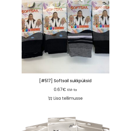
[#517] Softsail sukkpüksid
0.67
€
KM-ta
Lisa tellimusse