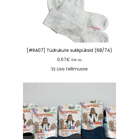
[#RA07] Tüdrukute sukkpüksid (68/74)
0.67
€
KM-ta
Lisa tellimusse