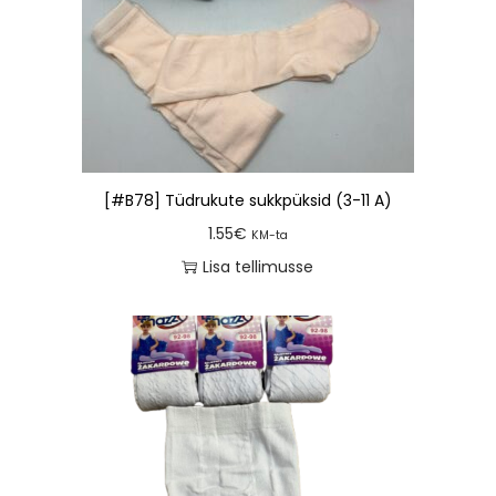
[#B78] Tüdrukute sukkpüksid (3-11 A)
1.55
€
KM-ta
Lisa tellimusse