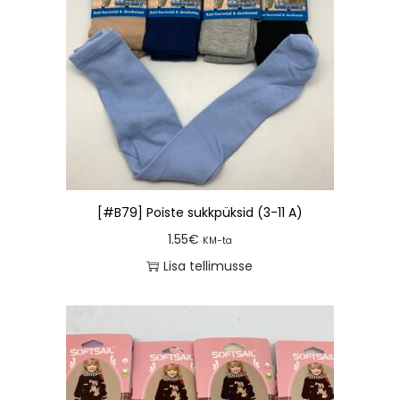
[#B79] Poiste sukkpüksid (3-11 A)
1.55
€
KM-ta
Lisa tellimusse