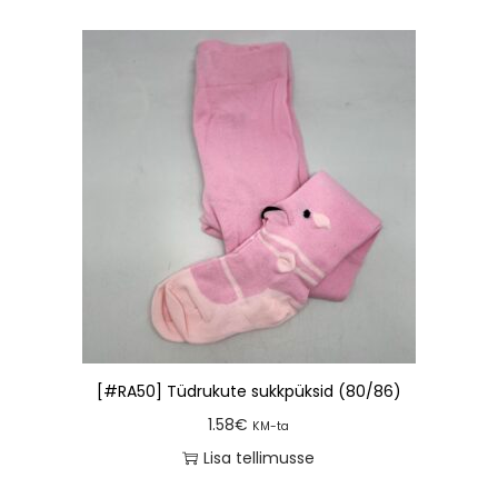
[#RA50] Tüdrukute sukkpüksid (80/86)
1.58
€
KM-ta
Lisa tellimusse