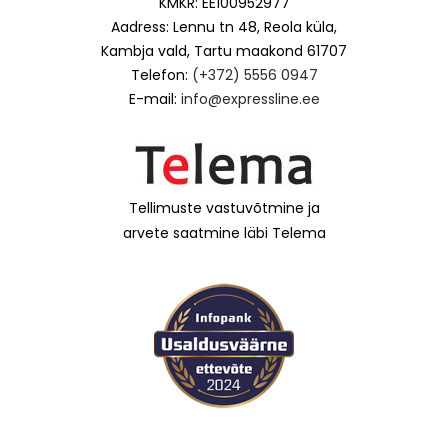
KMKR: EE100952977
Aadress: Lennu tn 48, Reola küla,
Kambja vald, Tartu maakond 61707
Telefon:
(+372) 5556 0947
E-mail:
info@expressline.ee
Tellimuste vastuvõtmine ja
arvete saatmine läbi Telema