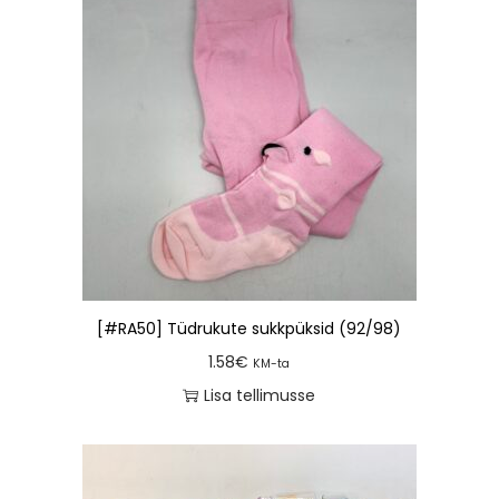
[#RA50] Tüdrukute sukkpüksid (92/98)
1.58
€
KM-ta
Lisa tellimusse