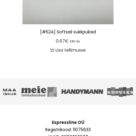
[#524] Softsail sukkpüksid
0.67
€
KM-ta
Lisa tellimusse
Expressline OÜ
Registrikood: 11075633