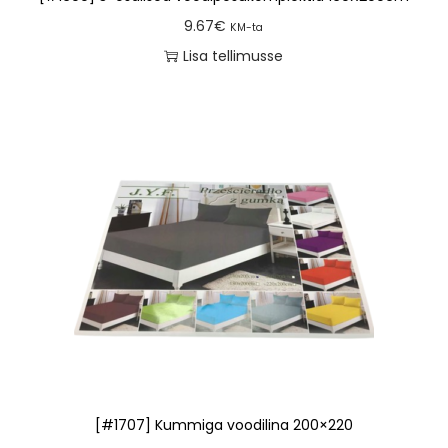
9.67
€
KM-ta
Lisa tellimusse
[#1707] Kummiga voodilina 200×220