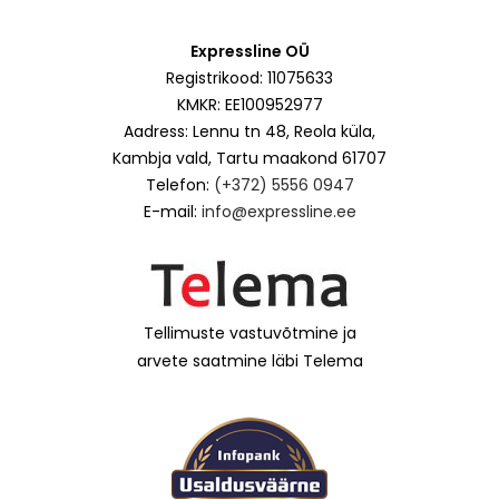
Expressline OÜ
Registrikood: 11075633
KMKR: EE100952977
Aadress: Lennu tn 48, Reola küla,
Kambja vald, Tartu maakond 61707
Telefon:
(+372) 5556 0947
E-mail:
info@expressline.ee
Tellimuste vastuvõtmine ja
arvete saatmine läbi Telema