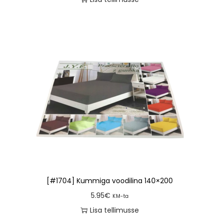
[#1704] Kummiga voodilina 140×200
5.95
€
KM-ta
Lisa tellimusse