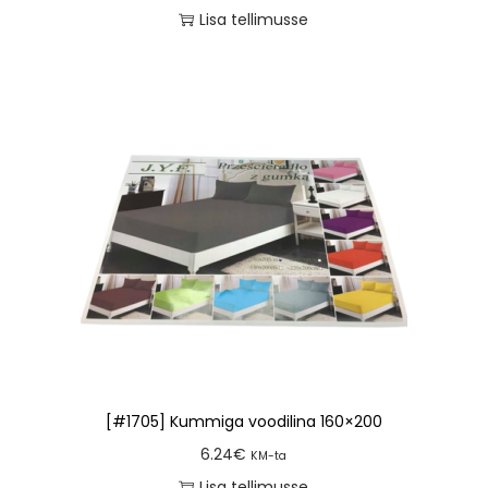
Lisa tellimusse
[#1705] Kummiga voodilina 160×200
6.24
€
KM-ta
Lisa tellimusse