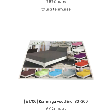
7.57
€
KM-ta
Lisa tellimusse
[#1706] Kummiga voodilina 180×200
6.92
€
KM-ta