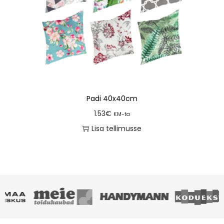
Padi 40x40cm
1.53
€
KM-ta
Lisa tellimusse