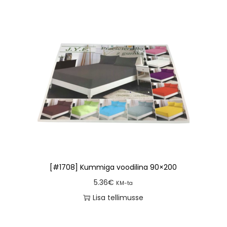
[#1708] Kummiga voodilina 90×200
5.36
€
KM-ta
Lisa tellimusse