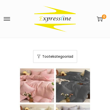
0
Tootekategooriad