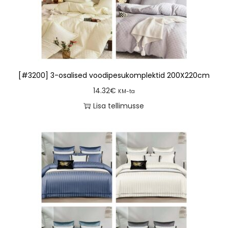
[#3200] 3-osalised voodipesukomplektid 200X220cm
14.32
€
KM-ta
Lisa tellimusse