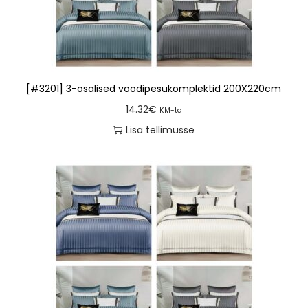
[#3201] 3-osalised voodipesukomplektid 200X220cm
14.32
€
KM-ta
Lisa tellimusse