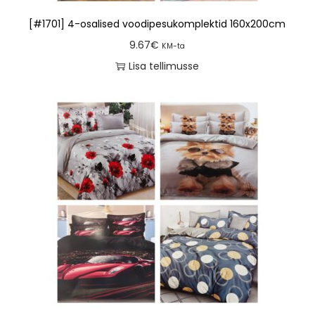
[#1701] 4-osalised voodipesukomplektid 160x200cm
9.67
€
KM-ta
Lisa tellimusse