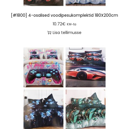
[#1800] 4-osalised voodipesukomplektid 180X200cm
10.72
€
KM-ta
Lisa tellimusse