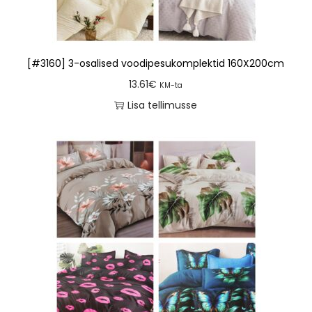
[#3160] 3-osalised voodipesukomplektid 160X200cm
13.61
€
KM-ta
Lisa tellimusse