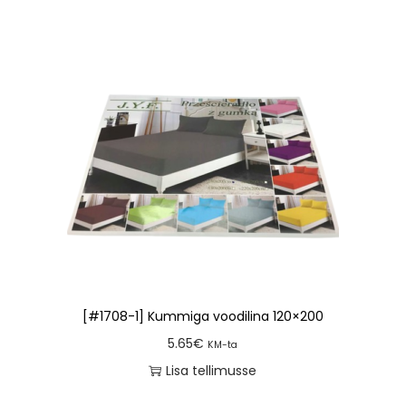
[#1708-1] Kummiga voodilina 120×200
5.65
€
KM-ta
Lisa tellimusse