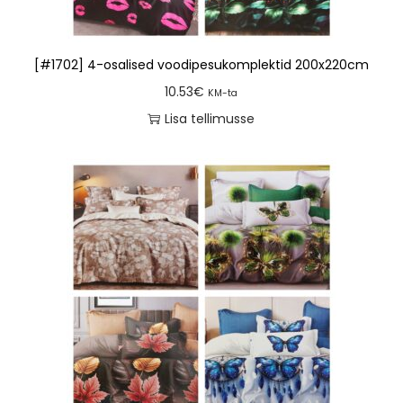
[#1702] 4-osalised voodipesukomplektid 200x220cm
10.53
€
KM-ta
Lisa tellimusse