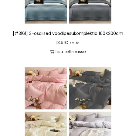
[#3161] 3-osalised voodipesukomplektid 160X200cm
13.61
€
KM-ta
Lisa tellimusse