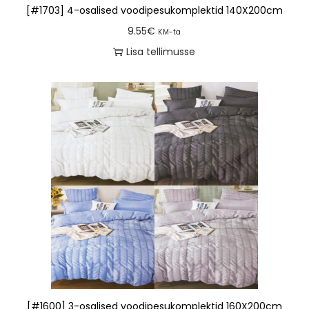
[#1703] 4-osalised voodipesukomplektid 140X200cm
9.55
€
KM-ta
Lisa tellimusse
[#1600] 3-osalised voodipesukomplektid 160X200cm