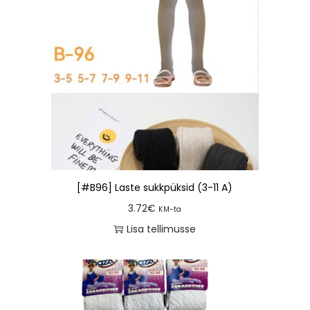
[#B96] Laste sukkpüksid (3-11 A)
3.72
€
KM-ta
Lisa tellimusse