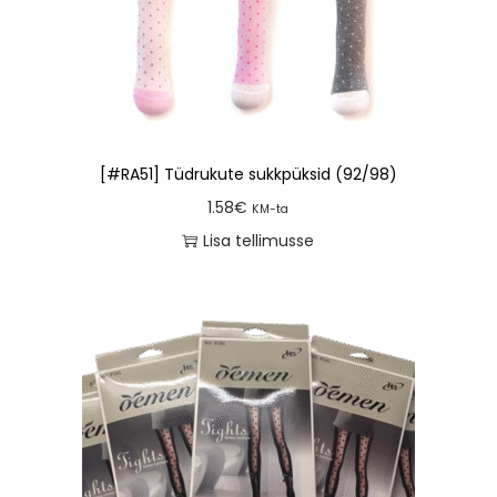
[#RA51] Tüdrukute sukkpüksid (92/98)
1.58
€
KM-ta
Lisa tellimusse