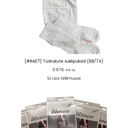
[#RA07] Tüdrukute sukkpüksid (68/74)
0.67
€
KM-ta
Lisa tellimusse