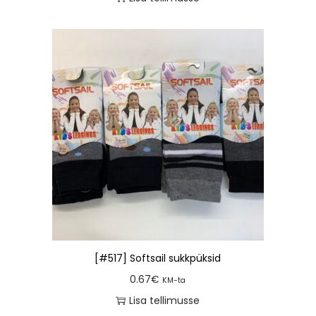
[#517] Softsail sukkpüksid
0.67
€
KM-ta
Lisa tellimusse