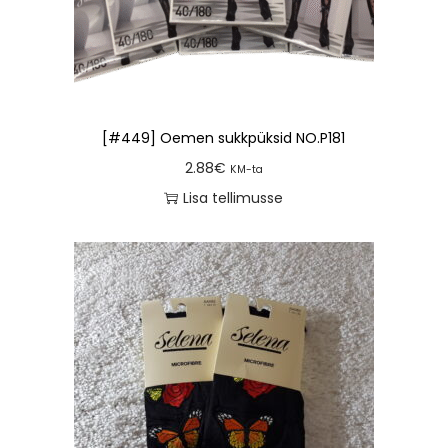
[#449] Oemen sukkpüksid NO.P181
2.88
€
KM-ta
Lisa tellimusse