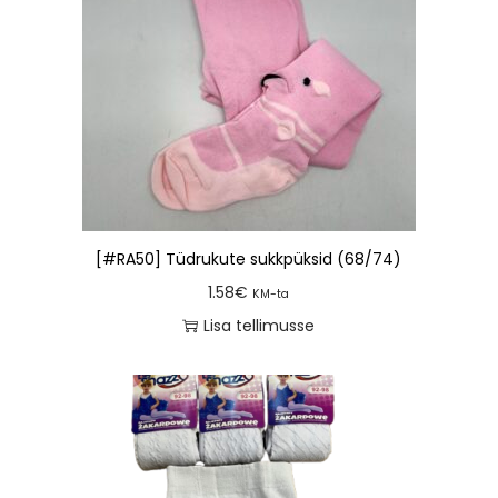
[#RA50] Tüdrukute sukkpüksid (68/74)
1.58
€
KM-ta
Lisa tellimusse