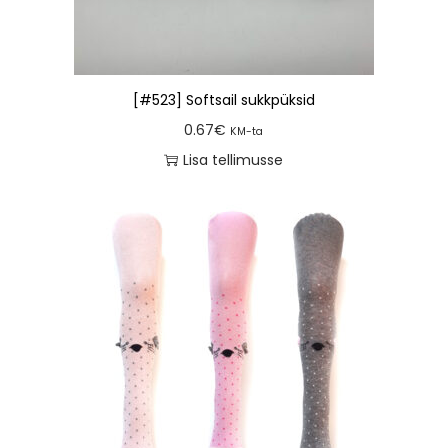
[#523] Softsail sukkpüksid
0.67
€
KM-ta
Lisa tellimusse