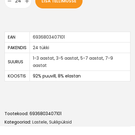
LISA TELLIMUSSE
EAN
6936803407101
PAKENDIS
24 tükki
1-3 aastat
,
3-5 aastat
,
5-7 aastat
,
7-9
SUURUS
aastat
KOOSTIS
92% puuvill, 8% elastan
Tootekood:
6936803407101
Kategooriad:
Lastele
,
Sukkpüksid