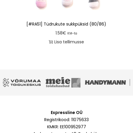
[#RA51] Tüdrukute sukkpüksid (80/86)
1.58
€
KM-ta
Lisa tellimusse
Expressline OÜ
Registrikood: 11075633
KMKR: EE100952977