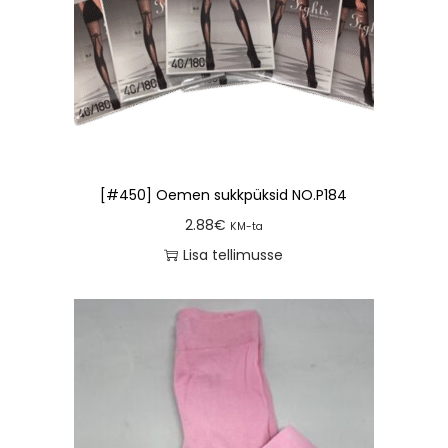
[#450] Oemen sukkpüksid NO.P184
2.88
€
KM-ta
Lisa tellimusse