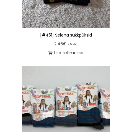
[#451] Selena sukkpüksid
2.46
€
KM-ta
Lisa tellimusse