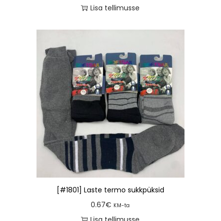
Lisa tellimusse
[#1801] Laste termo sukkpüksid
0.67
€
KM-ta
Lisa tellimusse