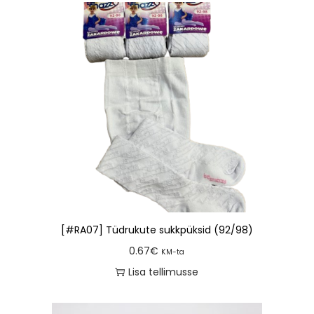
[#RA07] Tüdrukute sukkpüksid (92/98)
0.67
€
KM-ta
Lisa tellimusse