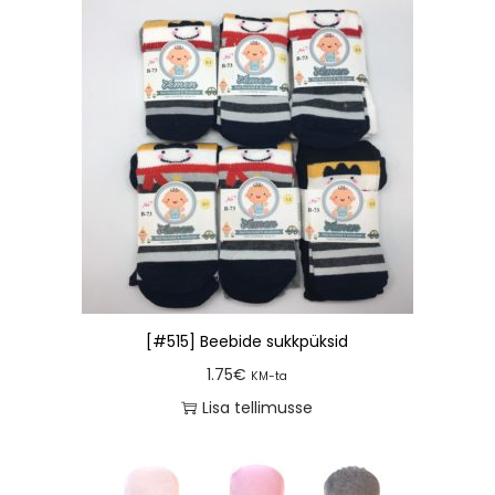
[#515] Beebide sukkpüksid
1.75
€
KM-ta
Lisa tellimusse