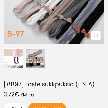
[#B97] Laste sukkpüksid (1-9 A)
3.72
€
KM-ta