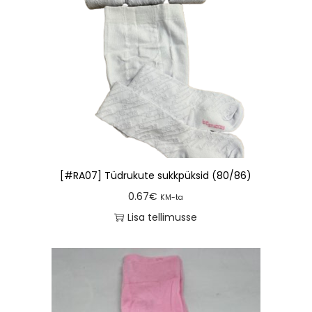
[#RA07] Tüdrukute sukkpüksid (80/86)
0.67
€
KM-ta
Lisa tellimusse