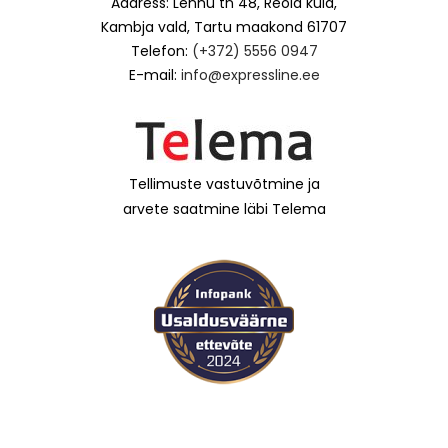
Aadress: Lennu tn 48, Reola küla,
Kambja vald, Tartu maakond 61707
Telefon:
(+372) 5556 0947
E-mail:
info@expressline.ee
Tellimuste vastuvõtmine ja
arvete saatmine läbi Telema