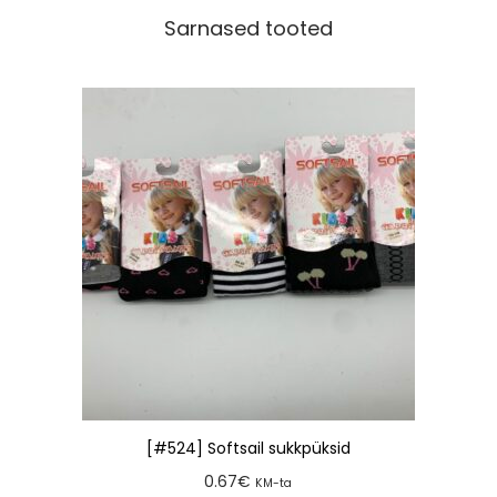
Sarnased tooted
[#524] Softsail sukkpüksid
0.67
€
KM-ta