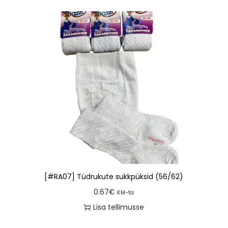
[#RA07] Tüdrukute sukkpüksid (56/62)
0.67
€
KM-ta
Lisa tellimusse