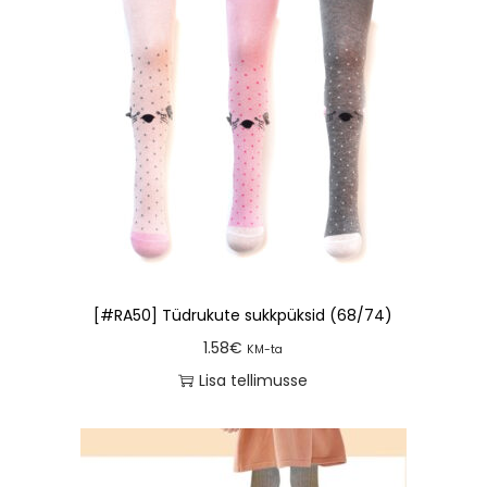
[#RA50] Tüdrukute sukkpüksid (68/74)
1.58
€
KM-ta
Lisa tellimusse