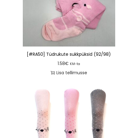
[#RA50] Tüdrukute sukkpüksid (92/98)
1.58
€
KM-ta
Lisa tellimusse