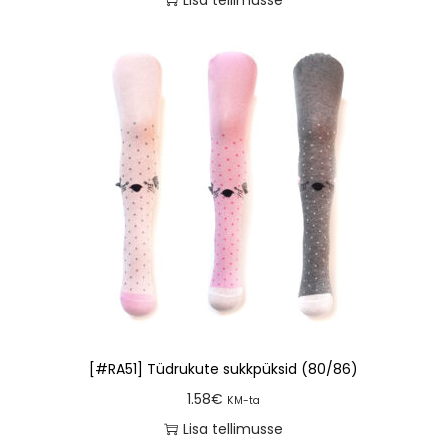
Lisa tellimusse
[#RA51] Tüdrukute sukkpüksid (80/86)
1.58
€
KM-ta
Lisa tellimusse