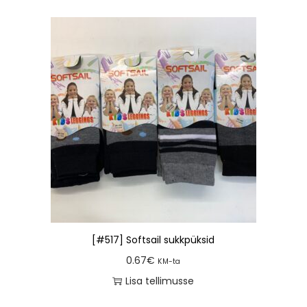
[#517] Softsail sukkpüksid
0.67
€
KM-ta
Lisa tellimusse