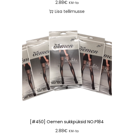
2.88
€
KM-ta
Lisa tellimusse
[#450] Oemen sukkpüksid NO.P184
2.88
€
KM-ta