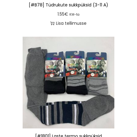
[#B78] Tüdrukute sukkpüksid (3-11 A)
1.55
€
KM-ta
Lisa tellimusse
[#1801] Laste termo sukkpüksid