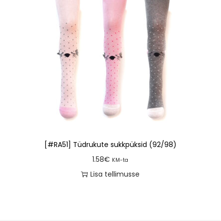
[#RA51] Tüdrukute sukkpüksid (92/98)
1.58
€
KM-ta
Lisa tellimusse