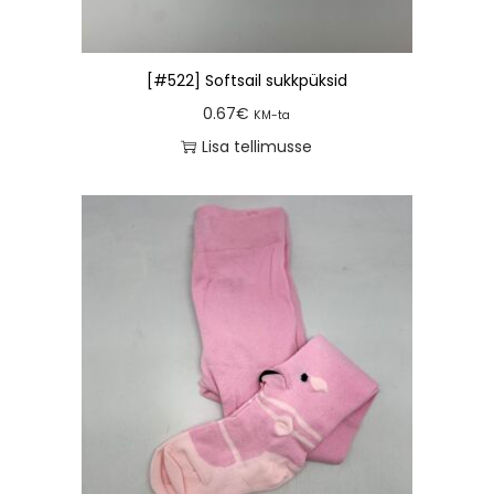
[#522] Softsail sukkpüksid
0.67
€
KM-ta
Lisa tellimusse