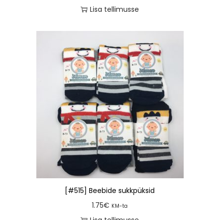
Lisa tellimusse
[#515] Beebide sukkpüksid
1.75
€
KM-ta