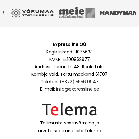
Expressline OÜ
Registrikood: 11075633
KMKR: EE100952977
Aadress: Lennu tn 48, Reola küla,
Kambja vald, Tartu maakond 61707
Telefon:
(+372) 5556 0947
E-mail:
info@expressline.ee
Tellimuste vastuvõtmine ja
arvete saatmine läbi Telema