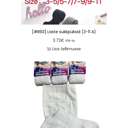
[#B93] Laste sukkpüksid (3-11 A)
3.72
€
KM-ta
Lisa tellimusse