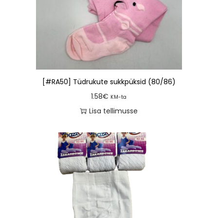
[#RA50] Tüdrukute sukkpüksid (80/86)
1.58
€
KM-ta
Lisa tellimusse