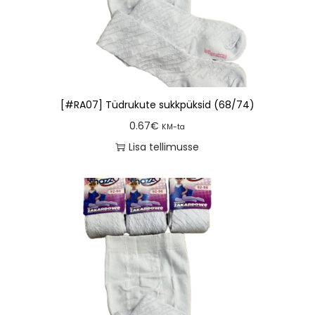
[#RA07] Tüdrukute sukkpüksid (68/74)
0.67
€
KM-ta
Lisa tellimusse