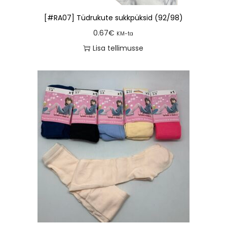
[#RA07] Tüdrukute sukkpüksid (92/98)
0.67
€
KM-ta
Lisa tellimusse