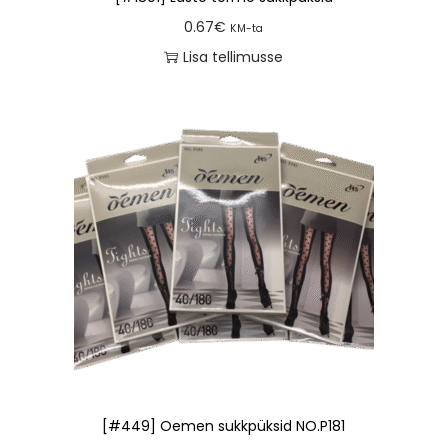
0.67
€
KM-ta
Lisa tellimusse
[#449] Oemen sukkpüksid NO.P181