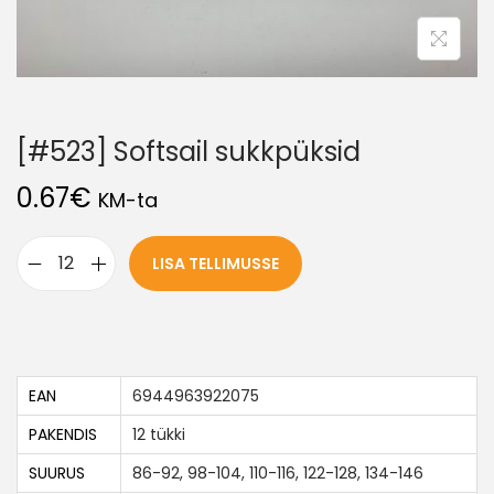
[#523] Softsail sukkpüksid
0.67
€
KM-ta
LISA TELLIMUSSE
EAN
6944963922075
PAKENDIS
12 tükki
SUURUS
86-92, 98-104, 110-116, 122-128, 134-146