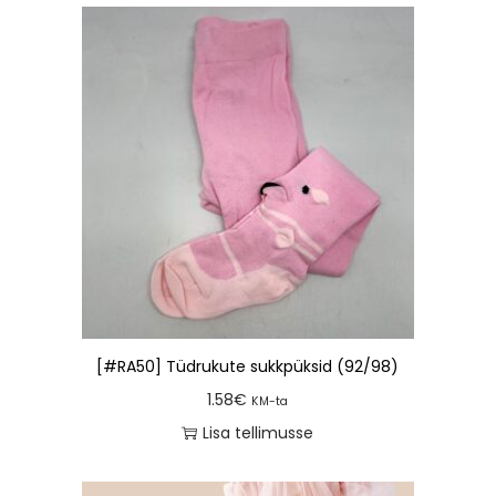
[#RA50] Tüdrukute sukkpüksid (92/98)
1.58
€
KM-ta
Lisa tellimusse