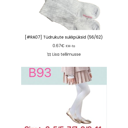
[#RA07] Tüdrukute sukkpüksid (56/62)
0.67
€
KM-ta
Lisa tellimusse