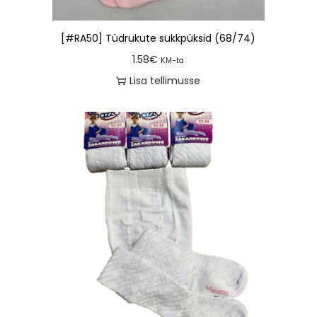
[#RA50] Tüdrukute sukkpüksid (68/74)
1.58
€
KM-ta
Lisa tellimusse