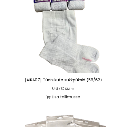
[#RA07] Tüdrukute sukkpüksid (56/62)
0.67
€
KM-ta
Lisa tellimusse