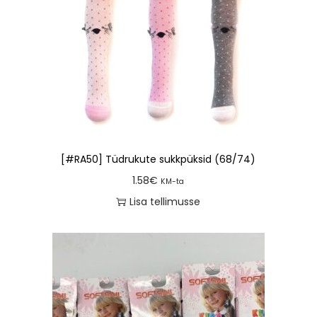
[#RA50] Tüdrukute sukkpüksid (68/74)
1.58
€
KM-ta
Lisa tellimusse