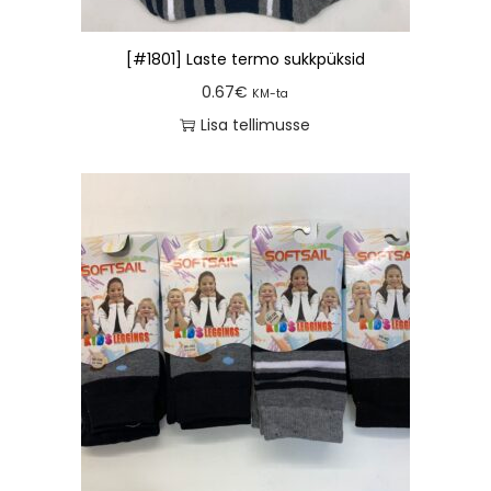
[#1801] Laste termo sukkpüksid
0.67
€
KM-ta
Lisa tellimusse