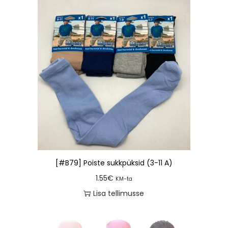
[#B79] Poiste sukkpüksid (3-11 A)
1.55
€
KM-ta
Lisa tellimusse