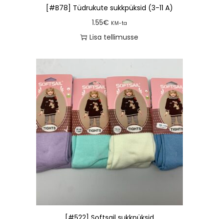
[#B78] Tüdrukute sukkpüksid (3-11 A)
1.55
€
KM-ta
Lisa tellimusse
[#522] Softsail sukkpüksid