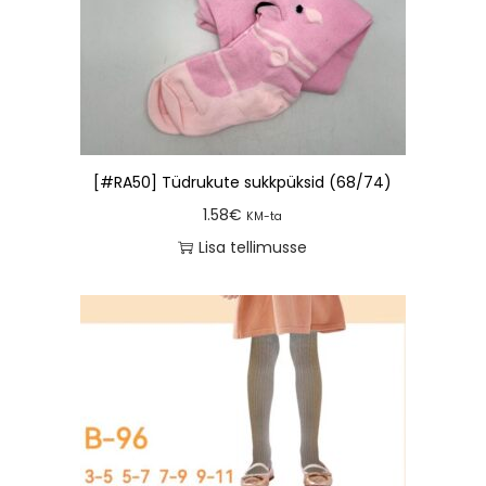
[#RA50] Tüdrukute sukkpüksid (68/74)
1.58
€
KM-ta
Lisa tellimusse