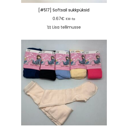
[#517] Softsail sukkpüksid
0.67
€
KM-ta
Lisa tellimusse