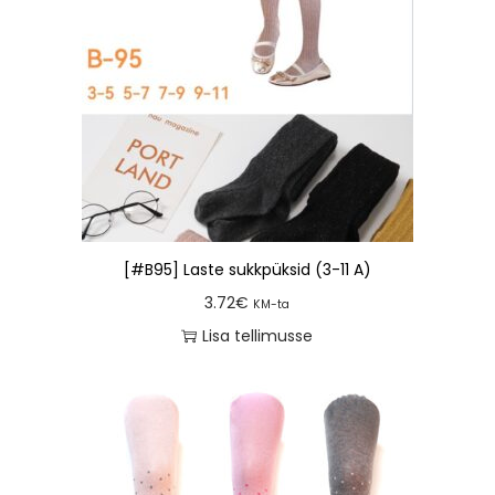
[#B95] Laste sukkpüksid (3-11 A)
3.72
€
KM-ta
Lisa tellimusse