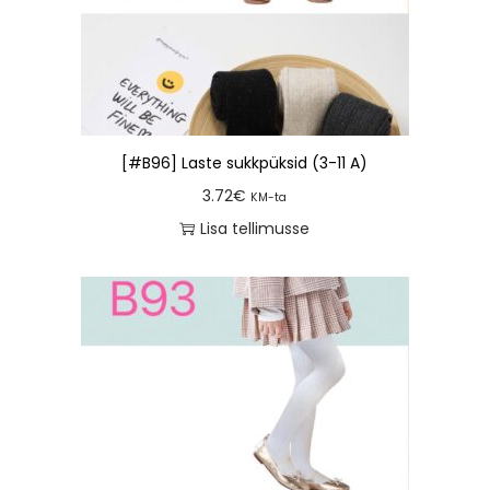
[#B96] Laste sukkpüksid (3-11 A)
3.72
€
KM-ta
Lisa tellimusse