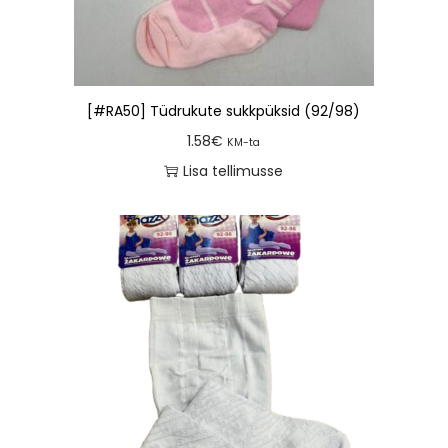
[#RA50] Tüdrukute sukkpüksid (92/98)
1.58
€
KM-ta
Lisa tellimusse