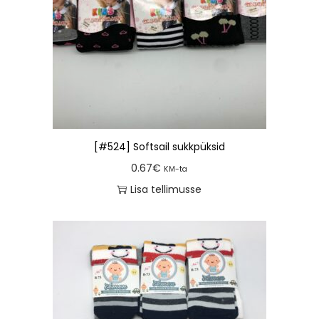
[#524] Softsail sukkpüksid
0.67
€
KM-ta
Lisa tellimusse