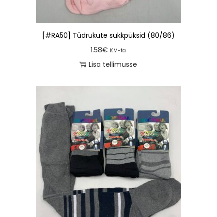
[#RA50] Tüdrukute sukkpüksid (80/86)
1.58
€
KM-ta
Lisa tellimusse