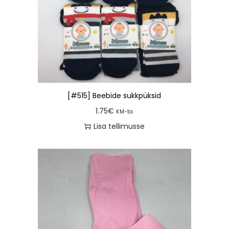
[#515] Beebide sukkpüksid
1.75
€
KM-ta
Lisa tellimusse