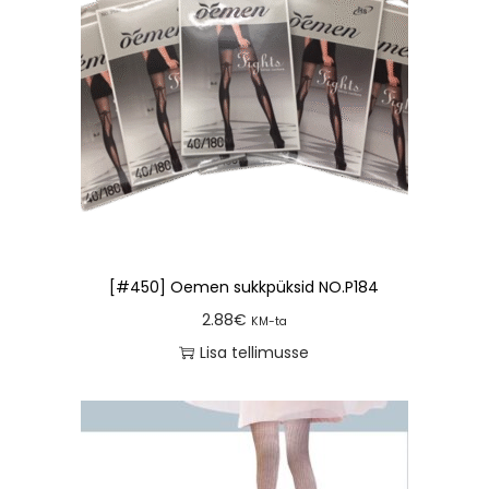
[#450] Oemen sukkpüksid NO.P184
2.88
€
KM-ta
Lisa tellimusse