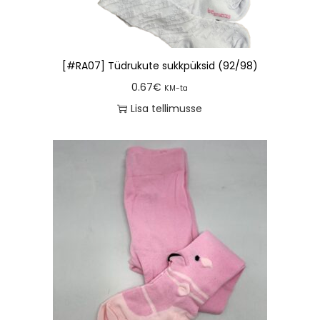
[#RA07] Tüdrukute sukkpüksid (92/98)
0.67
€
KM-ta
Lisa tellimusse