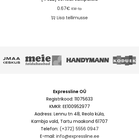
0.67
€
KM-ta
Lisa tellimusse
Expressline OÜ
Registrikood: 11075633
KMKR: EE100952977
Aadress: Lennu tn 48, Reola küla,
Kambja vald, Tartu maakond 61707
Telefon:
(+372) 5556 0947
E-mail:
info@expressline.ee