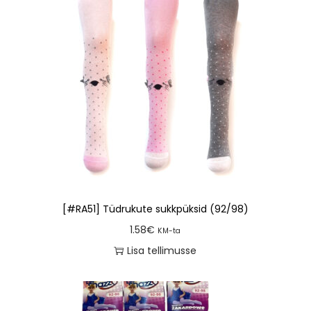
[#RA51] Tüdrukute sukkpüksid (92/98)
1.58
€
KM-ta
Lisa tellimusse