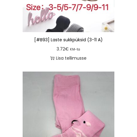
[#B93] Laste sukkpüksid (3-11 A)
3.72
€
KM-ta
Lisa tellimusse