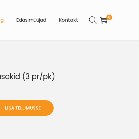
0
og
Edasimüüjad
Kontakt
asokid (3 pr/pk)
LISA TELLIMUSSE