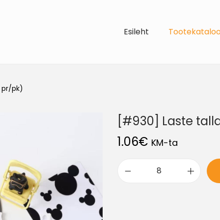
Esileht
Tootekatalo
 pr/pk)
[#930] Laste tall
1.06
€
KM-ta