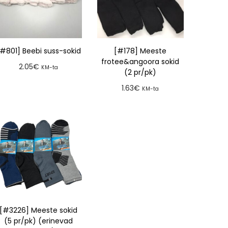
[#801] Beebi suss-sokid
[#178] Meeste
frotee&angoora sokid
2.05
€
KM-ta
(2 pr/pk)
Lisa tellimusse
1.63
€
KM-ta
Lisa tellimusse
[#3226] Meeste sokid
(5 pr/pk) (erinevad