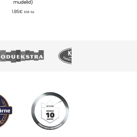
mudelid)
1.85
€
KM-ta
Lisa tellimusse