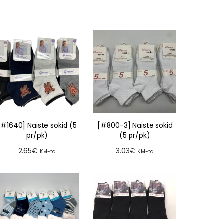
[#1640] Naiste sokid (5
[#800-3] Naiste sokid
pr/pk)
(5 pr/pk)
2.65
€
3.03
€
KM-ta
KM-ta
Lisa tellimusse
Lisa tellimusse