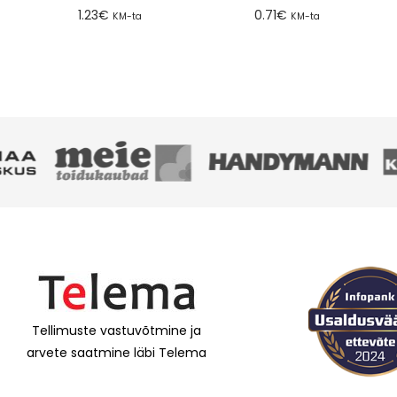
1.23
€
0.71
€
KM-ta
KM-ta
Lisa tellimusse
Lisa tellimusse
Tellimuste vastuvõtmine ja
arvete saatmine läbi Telema