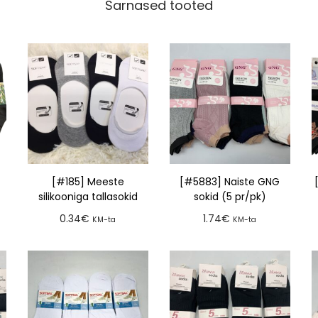
Sarnased tooted
[#185] Meeste
[#5883] Naiste GNG
silikooniga tallasokid
sokid (5 pr/pk)
0.34
€
1.74
€
KM-ta
KM-ta
Lisa tellimusse
Lisa tellimusse