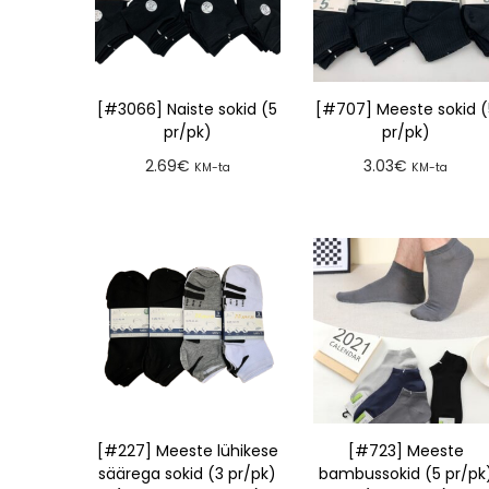
[#3066] Naiste sokid (5
[#707] Meeste sokid (
pr/pk)
pr/pk)
2.69
€
3.03
€
KM-ta
KM-ta
Lisa tellimusse
Lisa tellimusse
[#227] Meeste lühikese
[#723] Meeste
säärega sokid (3 pr/pk)
bambussokid (5 pr/pk