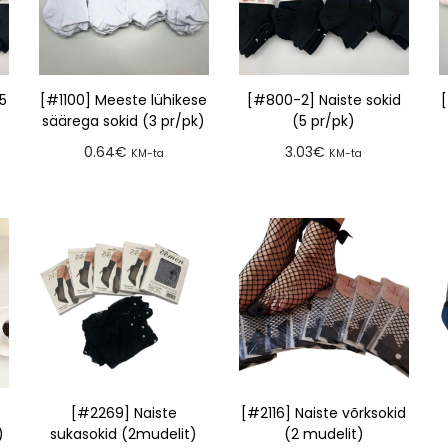
5
[#1100] Meeste lühikese
[#800-2] Naiste sokid
säärega sokid (3 pr/pk)
(5 pr/pk)
0.64
€
3.03
€
KM-ta
KM-ta
Lisa tellimusse
Lisa tellimusse
[#2269] Naiste
[#2116] Naiste võrksokid
)
sukasokid (2mudelit)
(2 mudelit)