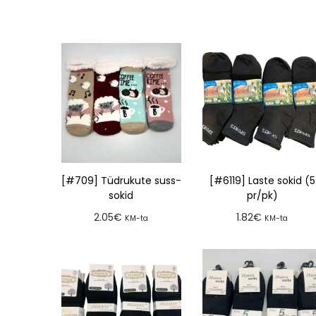
[#709] Tüdrukute suss-
[#6119] Laste sokid (5
sokid
pr/pk)
2.05
€
1.82
€
KM-ta
KM-ta
Lisa tellimusse
Lisa tellimusse