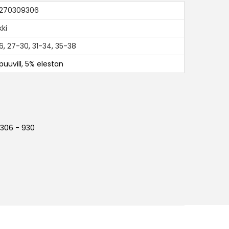
270309306
kki
6
,
27-30
,
31-34
,
35-38
puuvill, 5% elestan
306 - 930