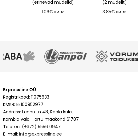
(erinevad mudelid)
(2 mudelit)
1.06
€
3.85
€
KM-ta
KM-ta
Lisa tellimusse
Lisa tellimusse
Expressline OÜ
Registrikood: 11075633
KMKR: EE100952977
Aadress: Lennu tn 48, Reola küla,
Kambja vald, Tartu maakond 61707
Telefon:
(+372) 5556 0947
E-mail:
info@expressline.ee