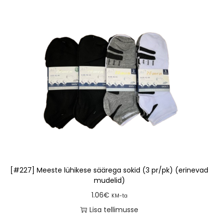
[#227] Meeste lühikese säärega sokid (3 pr/pk) (erinevad
mudelid)
1.06
€
KM-ta
Lisa tellimusse