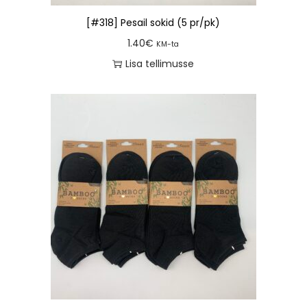
[#318] Pesail sokid (5 pr/pk)
1.40
€
KM-ta
Lisa tellimusse