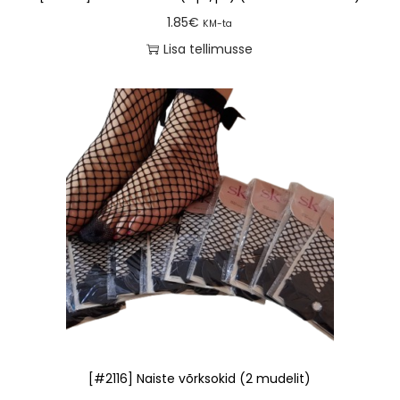
1.85
€
KM-ta
Lisa tellimusse
[#2116] Naiste võrksokid (2 mudelit)