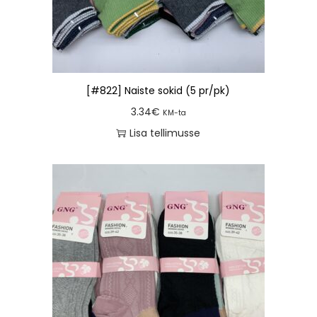
[#822] Naiste sokid (5 pr/pk)
3.34
€
KM-ta
Lisa tellimusse