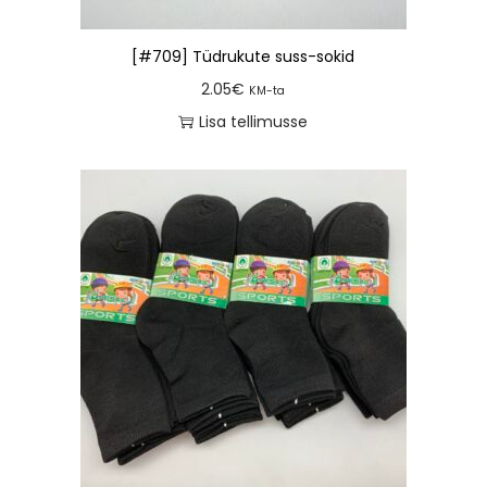
[#709] Tüdrukute suss-sokid
2.05
€
KM-ta
Lisa tellimusse