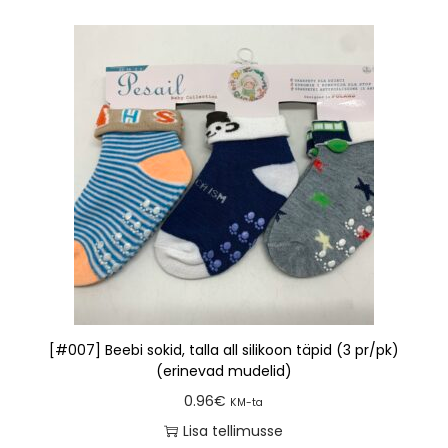
[#007] Beebi sokid, talla all silikoon täpid (3 pr/pk)
(erinevad mudelid)
0.96
€
KM-ta
Lisa tellimusse