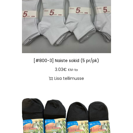
[#800-3] Naiste sokid (5 pr/pk)
3.03
€
KM-ta
Lisa tellimusse