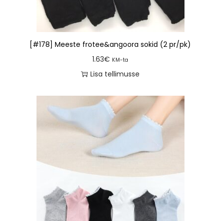
[#178] Meeste frotee&angoora sokid (2 pr/pk)
1.63
€
KM-ta
Lisa tellimusse