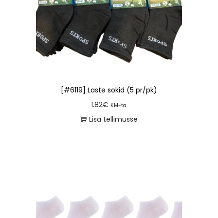
[#6119] Laste sokid (5 pr/pk)
1.82
€
KM-ta
Lisa tellimusse