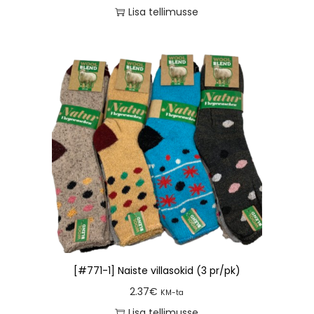
Lisa tellimusse
[#771-1] Naiste villasokid (3 pr/pk)
2.37
€
KM-ta
Lisa tellimusse