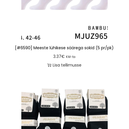
[#6590] Meeste lühikese säärega sokid (5 pr/pk)
3.37
€
KM-ta
Lisa tellimusse