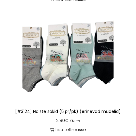
[#3124] Naiste sokid (5 pr/pk) (erinevad mudelid)
2.80
€
KM-ta
Lisa tellimusse