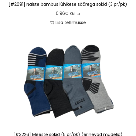
[#2091] Naiste bambus lühikese säärega sokid (3 pr/pk)
0.96
€
KM-ta
Lisa tellimusse
[#3226] Meeste sokid (5 pr/pk) (erinevad mudelid)