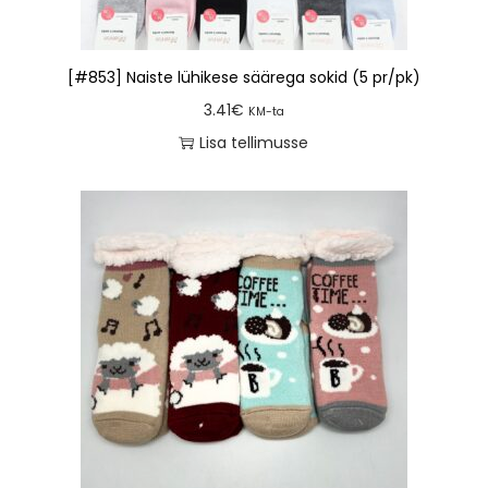
[#853] Naiste lühikese säärega sokid (5 pr/pk)
3.41
€
KM-ta
Lisa tellimusse