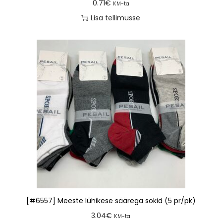
0.71
€
KM-ta
Lisa tellimusse
[#6557] Meeste lühikese säärega sokid (5 pr/pk)
3.04
€
KM-ta