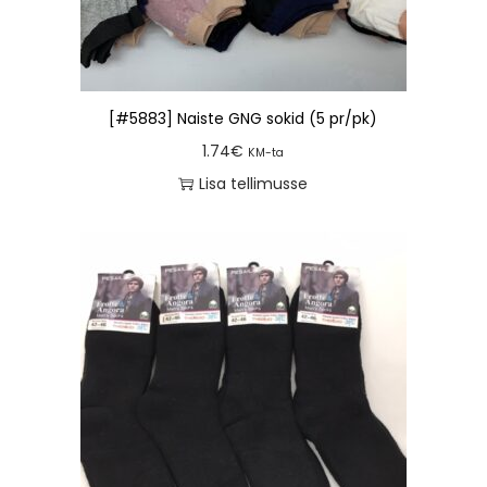
[#5883] Naiste GNG sokid (5 pr/pk)
1.74
€
KM-ta
Lisa tellimusse