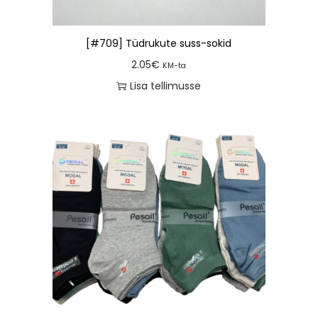
[#709] Tüdrukute suss-sokid
2.05
€
KM-ta
Lisa tellimusse