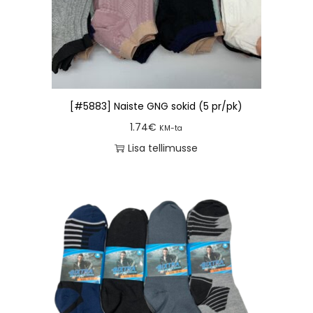
[#5883] Naiste GNG sokid (5 pr/pk)
1.74
€
KM-ta
Lisa tellimusse