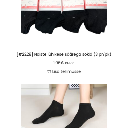
[#2228] Naiste lühikese säärega sokid (3 pr/pk)
1.06
€
KM-ta
Lisa tellimusse