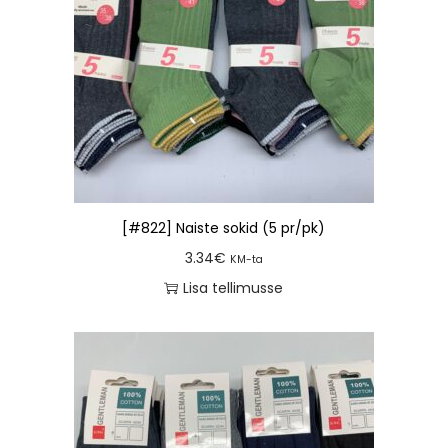
[#822] Naiste sokid (5 pr/pk)
3.34
€
KM-ta
Lisa tellimusse