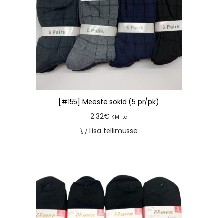
[#155] Meeste sokid (5 pr/pk)
2.32
€
KM-ta
Lisa tellimusse