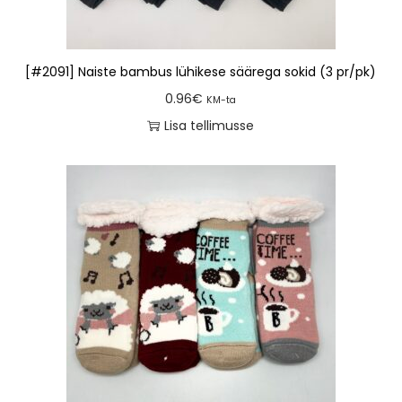
[#2091] Naiste bambus lühikese säärega sokid (3 pr/pk)
0.96
€
KM-ta
Lisa tellimusse