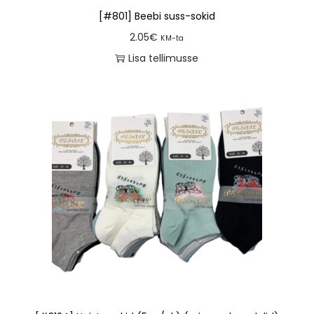
[#801] Beebi suss-sokid
2.05
€
KM-ta
Lisa tellimusse