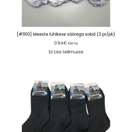
[#1100] Meeste lühikese säärega sokid (3 pr/pk)
0.64
€
KM-ta
Lisa tellimusse