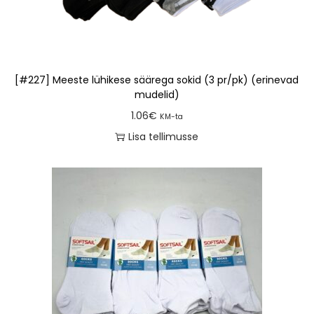
[#227] Meeste lühikese säärega sokid (3 pr/pk) (erinevad
mudelid)
1.06
€
KM-ta
Lisa tellimusse