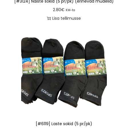
[#3124] Naiste sokid (5 pr/pk) (erinevad mudelid)
2.80
€
KM-ta
Lisa tellimusse
[#6119] Laste sokid (5 pr/pk)