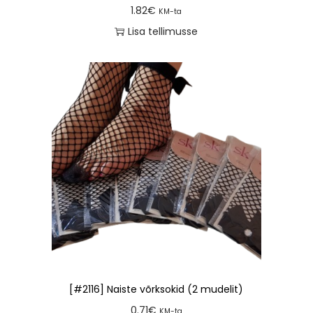
1.82
€
KM-ta
Lisa tellimusse
[#2116] Naiste võrksokid (2 mudelit)
0.71
€
KM-ta