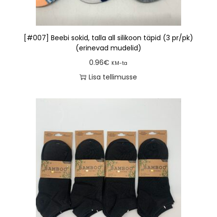
[#007] Beebi sokid, talla all silikoon täpid (3 pr/pk)
(erinevad mudelid)
0.96
€
KM-ta
Lisa tellimusse