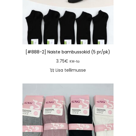
[#888-2] Naiste bambussokid (5 pr/pk)
3.75
€
KM-ta
Lisa tellimusse