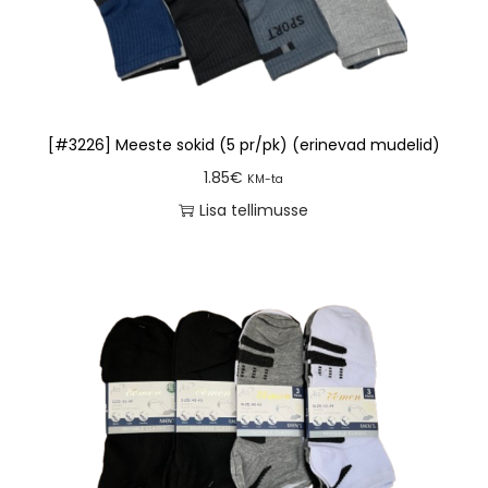
[#3226] Meeste sokid (5 pr/pk) (erinevad mudelid)
1.85
€
KM-ta
Lisa tellimusse