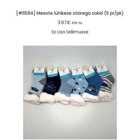
[#6594] Meeste lühikese säärega sokid (5 pr/pk)
3.67
€
KM-ta
Lisa tellimusse