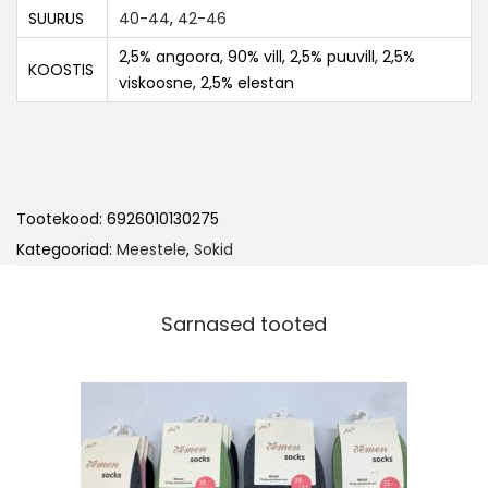
SUURUS
40-44
,
42-46
2,5% angoora, 90% vill, 2,5% puuvill, 2,5%
KOOSTIS
viskoosne, 2,5% elestan
Tootekood:
6926010130275
Kategooriad:
Meestele
,
Sokid
Sarnased tooted