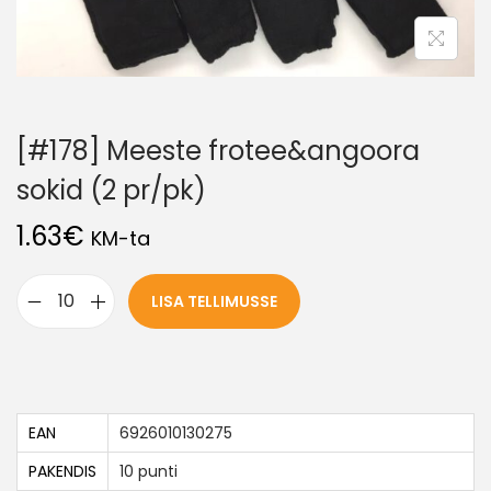
[#178] Meeste frotee&angoora
sokid (2 pr/pk)
1.63
€
KM-ta
LISA TELLIMUSSE
EAN
6926010130275
PAKENDIS
10 punti