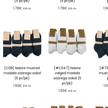
(5 pr/pk)
(5 pr/pk)
1.78
€
1.78
€
1.
KM-ta
KM-ta
Lisa tellimusse
Lisa tellimusse
Lis
[C08] Naiste mustad
[#C047] Naiste
[#79
madala säärega sokid
valged madala
musta
(5 pr/pk)
säärega sokid (5
pr/pk)
1.93
€
1.9
KM-ta
1.93
€
KM-ta
Lisa tellimusse
Lis
Lisa tellimusse