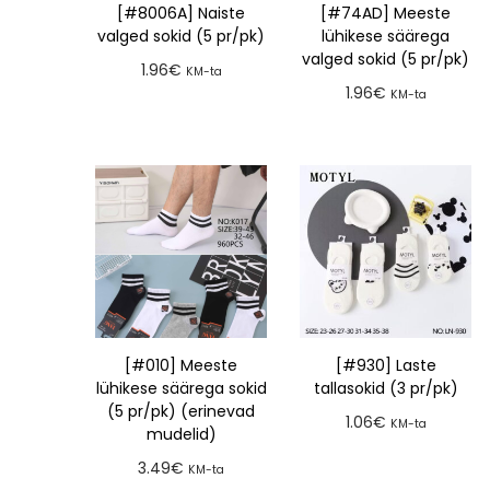
[#8006A] Naiste
[#74AD] Meeste
valged sokid (5 pr/pk)
lühikese säärega
valged sokid (5 pr/pk)
1.96
€
KM-ta
1.96
€
KM-ta
Lisa tellimusse
Lisa tellimusse
[#010] Meeste
[#930] Laste
lühikese säärega sokid
tallasokid (3 pr/pk)
(5 pr/pk) (erinevad
1.06
€
KM-ta
mudelid)
Lisa tellimusse
3.49
€
KM-ta