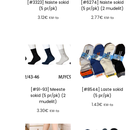
[#3323] Naiste sokid
[#6274] Naiste sokid
(5 pr/pk)
(5 pr/pk) (2 mudelit)
3.12
€
2.77
€
KM-ta
KM-ta
Lisa tellimusse
Lisa tellimusse
[#91-93] Meeste
[#8544] Laste sokid
sokid (5 pr/pk) (2
(5 pr/pk)
mudelit)
1.43
€
KM-ta
3.30
€
KM-ta
Lisa tellimusse
Lisa tellimusse