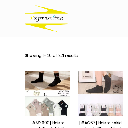
Showing
1
–
40
of 221 results
[#MX600] Naiste
[#AC67] Naiste sokid,