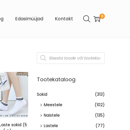
0
og
Edasimüüjad
Kontakt
Tootekataloog
Sokid
(313)
Meestele
(102)
Naistele
(135)
Laste sokid (5
Lastele
(77)