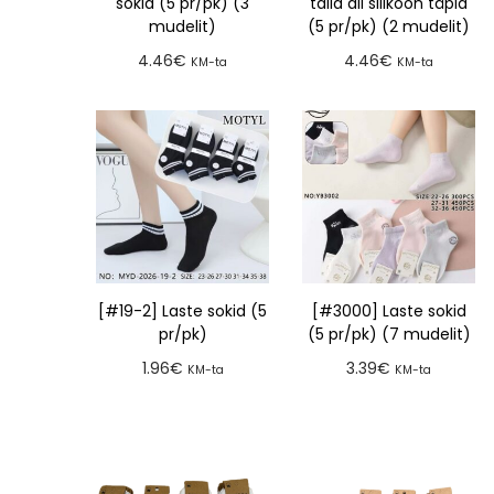
sokid (5 pr/pk) (3
talla all silikoon täpid
mudelit)
(5 pr/pk) (2 mudelit)
4.46
€
4.46
€
KM-ta
KM-ta
Lisa tellimusse
Lisa tellimusse
[#19-2] Laste sokid (5
[#3000] Laste sokid
pr/pk)
(5 pr/pk) (7 mudelit)
1.96
€
3.39
€
KM-ta
KM-ta
Lisa tellimusse
Lisa tellimusse