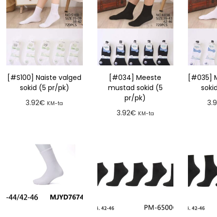
[#S100] Naiste valged
[#034] Meeste
[#035] 
sokid (5 pr/pk)
mustad sokid (5
soki
pr/pk)
3.92
€
3.
KM-ta
3.92
€
KM-ta
Lisa tellimusse
Lis
Lisa tellimusse