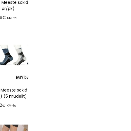
 Meeste sokid
5 pr/pk)
66
€
KM-ta
a tellimusse
 Meeste sokid
k) (5 mudelit)
32
€
KM-ta
a tellimusse