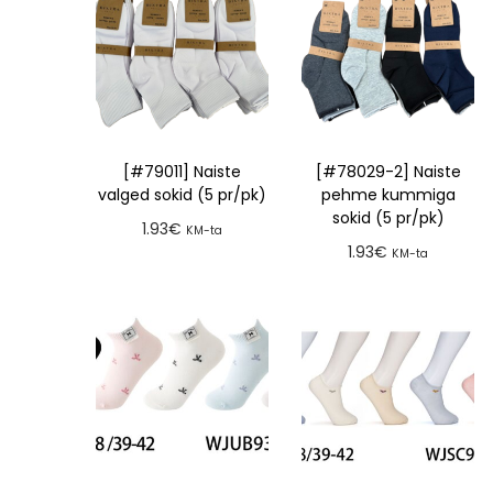
[#79011] Naiste
[#78029-2] Naiste
valged sokid (5 pr/pk)
pehme kummiga
sokid (5 pr/pk)
1.93
€
KM-ta
1.93
€
KM-ta
Lisa tellimusse
Lisa tellimusse