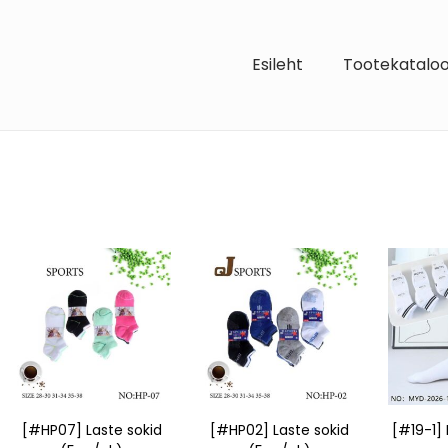
Esileht
Tootekatalo
[#HP07] Laste sokid
[#HP02] Laste sokid
[#19-1] 