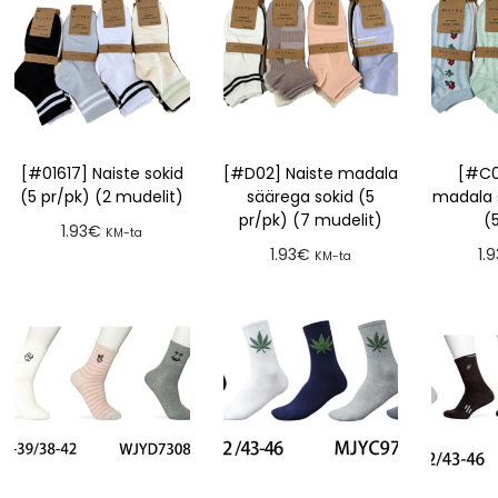
[#01617] Naiste sokid
[#D02] Naiste madala
[#C0
(5 pr/pk) (2 mudelit)
säärega sokid (5
madala 
pr/pk) (7 mudelit)
(
1.93
€
KM-ta
1.93
€
1.9
KM-ta
Lisa tellimusse
Lisa tellimusse
Lis