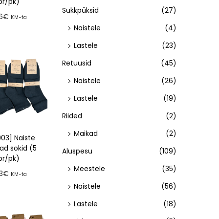
pr/pk)
Sukkpüksid
(27)
96
€
KM-ta
Naistele
(4)
a tellimusse
Lastele
(23)
Retuusid
(45)
Naistele
(26)
Lastele
(19)
Riided
(2)
Maikad
(2)
03] Naiste
d sokid (5
Aluspesu
(109)
pr/pk)
Meestele
(35)
3
€
KM-ta
Naistele
(56)
a tellimusse
Lastele
(18)