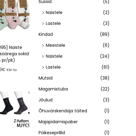
Sussid
(5)
Naistele
(2)
Lastele
(3)
Kindad
(89)
Meestele
(6)
95] Naiste
säärega sokid
Naistele
(24)
5 pr/pk)
Lastele
(61)
3
€
KM-ta
Mütsid
(38)
a tellimusse
Magamistuba
(22)
Jõulud
(3)
Õhuvärskendaja täited
(1)
Majapidamispaber
(1)
Päikeseprillid
(1)