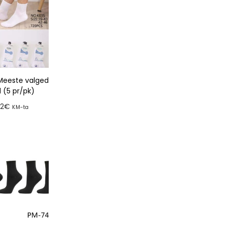
Meeste valged
d (5 pr/pk)
92
€
KM-ta
a tellimusse