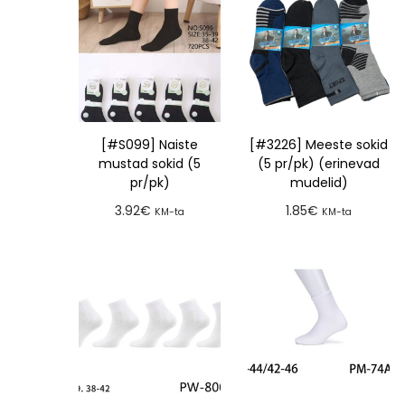
[#S099] Naiste
[#3226] Meeste sokid
mustad sokid (5
(5 pr/pk) (erinevad
pr/pk)
mudelid)
3.92
€
1.85
€
KM-ta
KM-ta
Lisa tellimusse
Lisa tellimusse