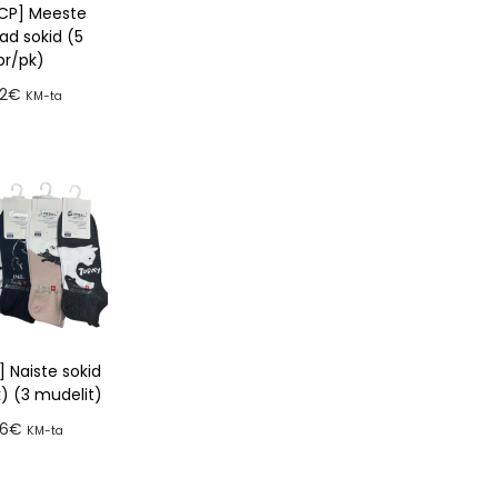
CP] Meeste
d sokid (5
pr/pk)
32
€
KM-ta
a tellimusse
 Naiste sokid
k) (3 mudelit)
86
€
KM-ta
a tellimusse