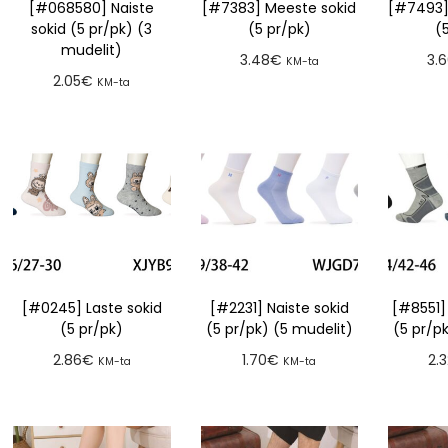
[#068580] Naiste
[#7383] Meeste sokid
[#7493]
sokid (5 pr/pk) (3
(5 pr/pk)
(
mudelit)
3.48
€
3.
KM-ta
2.05
€
KM-ta
Lisa tellimusse
Lis
Lisa tellimusse
[#0245] Laste sokid
[#2231] Naiste sokid
[#8551]
(5 pr/pk)
(5 pr/pk) (5 mudelit)
(5 pr/p
2.86
€
1.70
€
2.
KM-ta
KM-ta
Lisa tellimusse
Lisa tellimusse
Lis