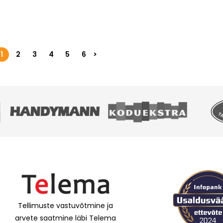
1
2
3
4
5
6
>
Tellimuste vastuvõtmine ja
arvete saatmine läbi Telema