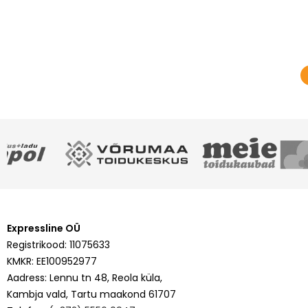
Lisa tellimusse
Expressline OÜ
Registrikood: 11075633
KMKR: EE100952977
Aadress: Lennu tn 48, Reola küla,
Kambja vald, Tartu maakond 61707