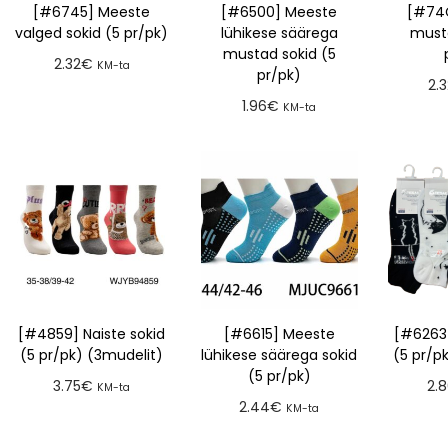
[#6745] Meeste
[#6500] Meeste
[#74
valged sokid (5 pr/pk)
lühikese säärega
musta
mustad sokid (5
2.32
€
KM-ta
pr/pk)
2.
Lisa tellimusse
1.96
€
KM-ta
Lis
Lisa tellimusse
[#4859] Naiste sokid
[#6615] Meeste
[#6263]
(5 pr/pk) (3mudelit)
lühikese säärega sokid
(5 pr/p
(5 pr/pk)
3.75
€
2.
KM-ta
2.44
€
KM-ta
Lisa tellimusse
Lis
Lisa tellimusse