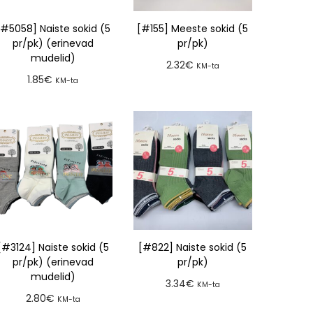
[#5058] Naiste sokid (5
[#155] Meeste sokid (5
pr/pk) (erinevad
pr/pk)
mudelid)
2.32
€
KM-ta
1.85
€
KM-ta
Lisa tellimusse
Lisa tellimusse
[#3124] Naiste sokid (5
[#822] Naiste sokid (5
pr/pk) (erinevad
pr/pk)
mudelid)
3.34
€
KM-ta
2.80
€
KM-ta
Lisa tellimusse