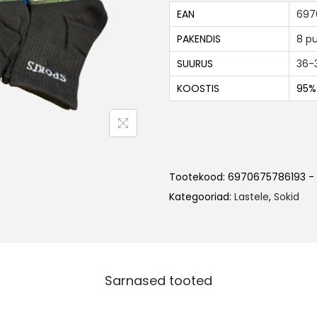
EAN
697
PAKENDIS
8 pu
SUURUS
36-
KOOSTIS
95% 
Tootekood:
6970675786193 -
Kategooriad:
Lastele
,
Sokid
Sarnased tooted