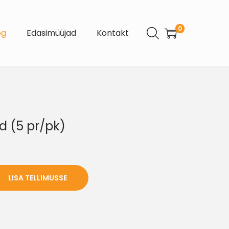
0
og
Edasimüüjad
Kontakt
id (5 pr/pk)
LISA TELLIMUSSE