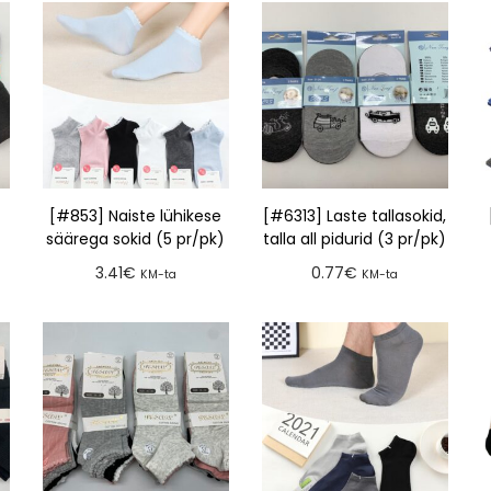
[#853] Naiste lühikese
[#6313] Laste tallasokid,
säärega sokid (5 pr/pk)
talla all pidurid (3 pr/pk)
3.41
€
0.77
€
KM-ta
KM-ta
Lisa tellimusse
Lisa tellimusse