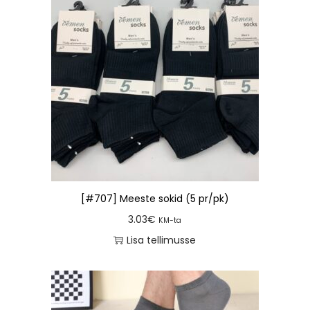
[#707] Meeste sokid (5 pr/pk)
3.03
€
KM-ta
Lisa tellimusse