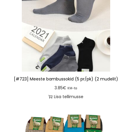
[#723] Meeste bambussokid (5 pr/pk) (2 mudelit)
3.85
€
KM-ta
Lisa tellimusse