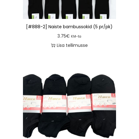
[#888-2] Naiste bambussokid (5 pr/pk)
3.75
€
KM-ta
Lisa tellimusse