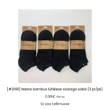
[#2091] Naiste bambus lühikese säärega sokid (3 pr/pk)
0.96
€
KM-ta
Lisa tellimusse