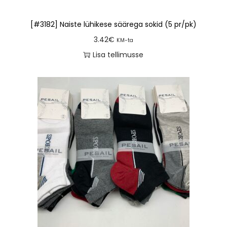
[#3182] Naiste lühikese säärega sokid (5 pr/pk)
3.42
€
KM-ta
Lisa tellimusse