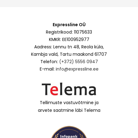
Expressline OÜ
Registrikood: 11075633
KMKR: EE100952977
Aadress: Lennu tn 48, Reola küla,
Kambja vald, Tartu maakond 61707
Telefon:
(+372) 5556 0947
E-mail:
info@expressline.ee
Tellimuste vastuvõtmine ja
arvete saatmine läbi Telema