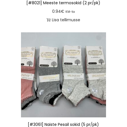
[#8021] Meeste termosokid (2 pr/pk)
0.94
€
KM-ta
Lisa tellimusse
[#3061] Naiste Pesail sokid (5 pr/pk)