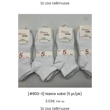
Lisa tellimusse
[#800-3] Naiste sokid (5 pr/pk)
3.03
€
KM-ta
Lisa tellimusse