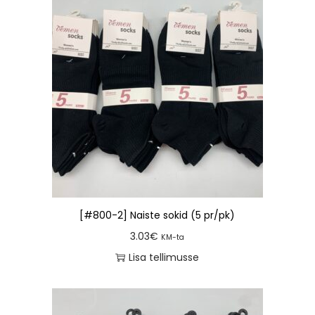
[#800-2] Naiste sokid (5 pr/pk)
3.03
€
KM-ta
Lisa tellimusse