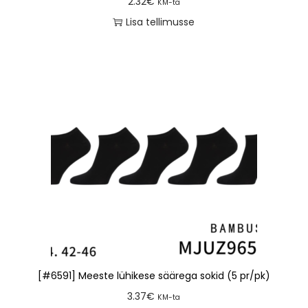
2.32
€
KM-ta
Lisa tellimusse
[#6591] Meeste lühikese säärega sokid (5 pr/pk)
3.37
€
KM-ta