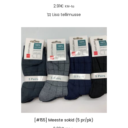
2.91
€
KM-ta
Lisa tellimusse
[#155] Meeste sokid (5 pr/pk)