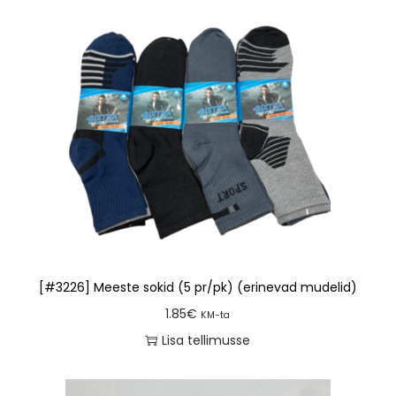
[#3226] Meeste sokid (5 pr/pk) (erinevad mudelid)
1.85
€
KM-ta
Lisa tellimusse