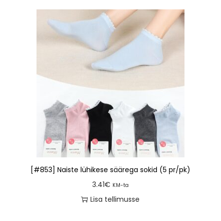
[#853] Naiste lühikese säärega sokid (5 pr/pk)
3.41
€
KM-ta
Lisa tellimusse