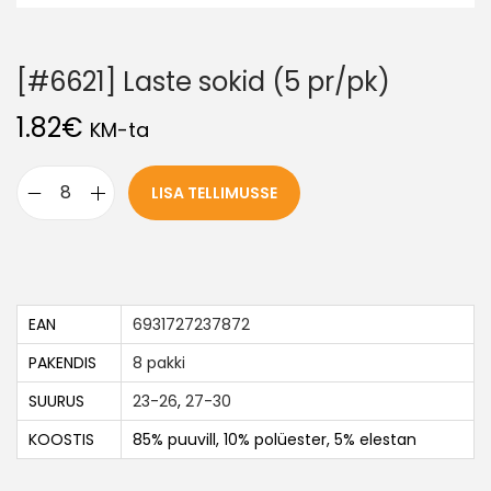
[#6621] Laste sokid (5 pr/pk)
1.82
€
KM-ta
LISA TELLIMUSSE
EAN
6931727237872
PAKENDIS
8 pakki
SUURUS
23-26
,
27-30
KOOSTIS
85% puuvill, 10% polüester, 5% elestan