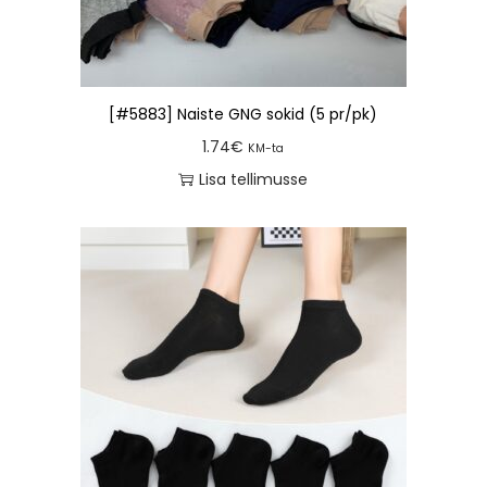
[#5883] Naiste GNG sokid (5 pr/pk)
1.74
€
KM-ta
Lisa tellimusse