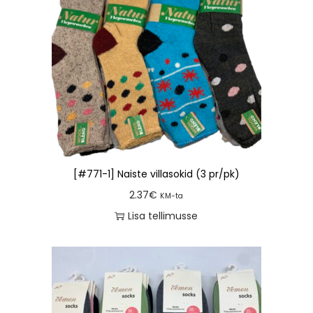
[#771-1] Naiste villasokid (3 pr/pk)
2.37
€
KM-ta
Lisa tellimusse