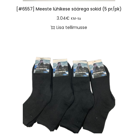
[#6557] Meeste lühikese säärega sokid (5 pr/pk)
3.04
€
KM-ta
Lisa tellimusse