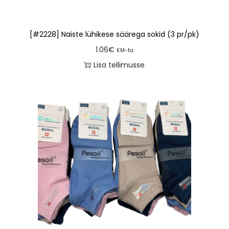
[#2228] Naiste lühikese säärega sokid (3 pr/pk)
1.06
€
KM-ta
Lisa tellimusse