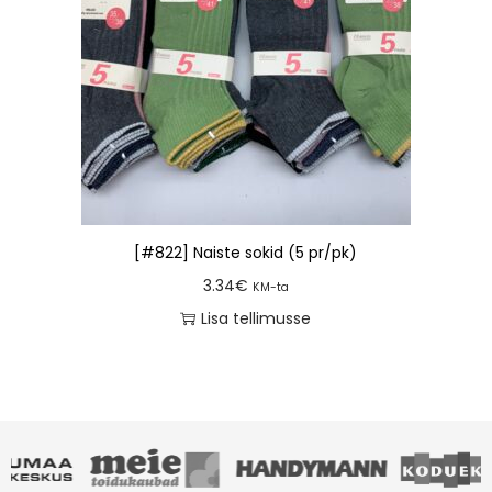
[#822] Naiste sokid (5 pr/pk)
3.34
€
KM-ta
Lisa tellimusse