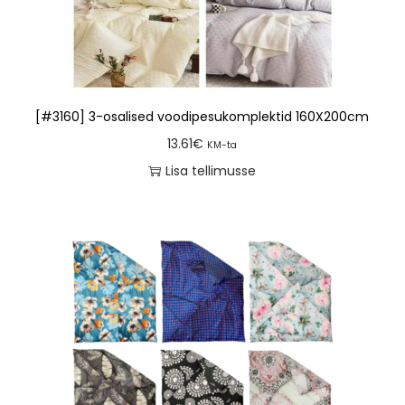
[#3160] 3-osalised voodipesukomplektid 160X200cm
13.61
€
KM-ta
Lisa tellimusse