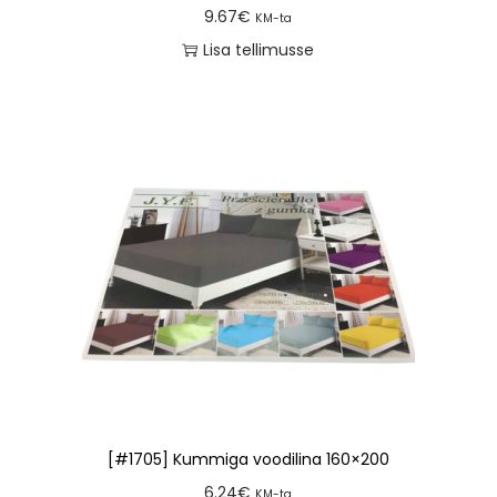
9.67
€
KM-ta
Lisa tellimusse
[#1705] Kummiga voodilina 160×200
6.24
€
KM-ta