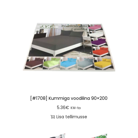
[#1708] Kummiga voodilina 90×200
5.36
€
KM-ta
Lisa tellimusse