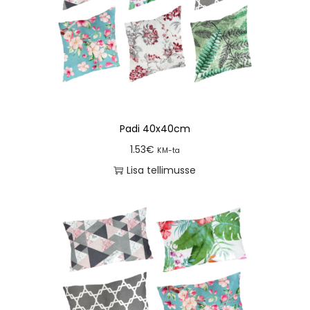
Padi 40x40cm
1.53
€
KM-ta
Lisa tellimusse