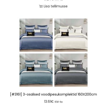
Lisa tellimusse
[#3161] 3-osalised voodipesukomplektid 160X200cm
13.61
€
KM-ta