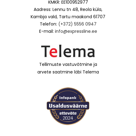
KMKR: EE100952977
Aadress: Lennu tn 48, Reola küla,
Kambja vald, Tartu maakond 61707
Telefon:
(+372) 5556 0947
E-mail:
info@expressline.ee
Tellimuste vastuvõtmine ja
arvete saatmine läbi Telema