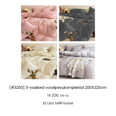
[#3200] 3-osalised voodipesukomplektid 200X220cm
14.32
€
KM-ta
Lisa tellimusse