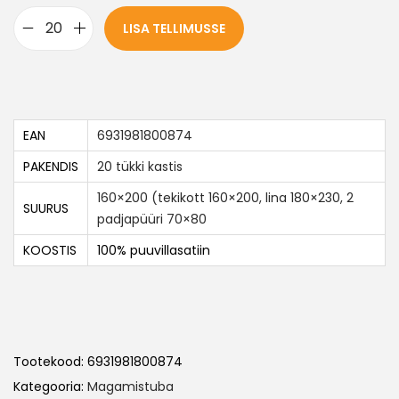
LISA TELLIMUSSE
EAN
6931981800874
PAKENDIS
20 tükki kastis
160×200 (tekikott 160×200, lina 180×230, 2
SUURUS
padjapüüri 70×80
KOOSTIS
100% puuvillasatiin
Tootekood:
6931981800874
Kategooria:
Magamistuba