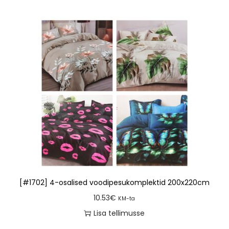
[#1702] 4-osalised voodipesukomplektid 200x220cm
10.53
€
KM-ta
Lisa tellimusse