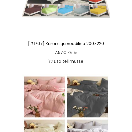
[#1707] Kummiga voodilina 200×220
7.57
€
KM-ta
Lisa tellimusse