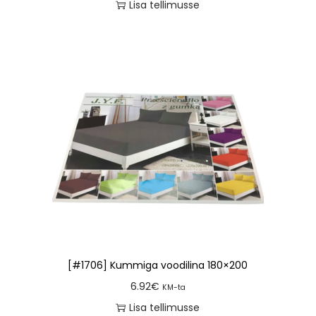
Lisa tellimusse
[#1706] Kummiga voodilina 180×200
6.92
€
KM-ta
Lisa tellimusse