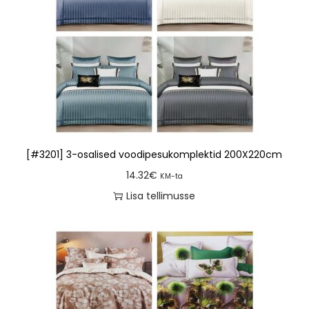
[#3201] 3-osalised voodipesukomplektid 200X220cm
14.32
€
KM-ta
Lisa tellimusse