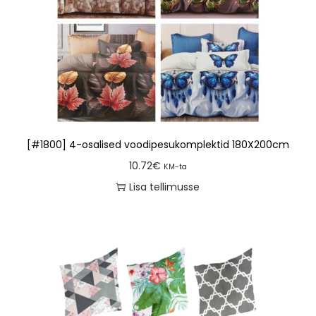
[#1800] 4-osalised voodipesukomplektid 180X200cm
10.72
€
KM-ta
Lisa tellimusse