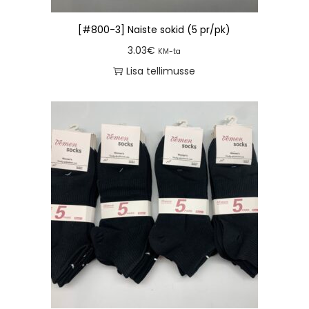
[#800-3] Naiste sokid (5 pr/pk)
3.03
€
KM-ta
Lisa tellimusse