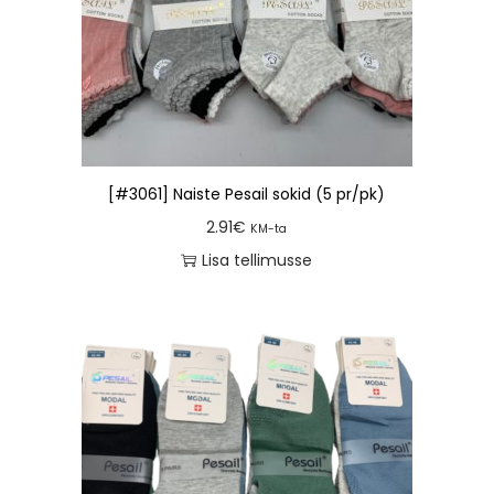
[#3061] Naiste Pesail sokid (5 pr/pk)
2.91
€
KM-ta
Lisa tellimusse