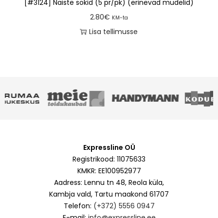
[#3124] Naiste sokid (5 pr/pk) (erinevad mudelid)
2.80
€
KM-ta
Lisa tellimusse
Expressline OÜ
Registrikood: 11075633
KMKR: EE100952977
Aadress: Lennu tn 48, Reola küla,
Kambja vald, Tartu maakond 61707
Telefon:
(+372) 5556 0947
E-mail:
info@expressline.ee