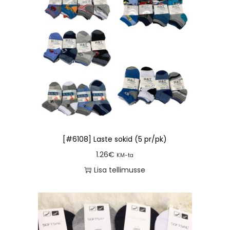
[#6108] Laste sokid (5 pr/pk)
1.26
€
KM-ta
Lisa tellimusse