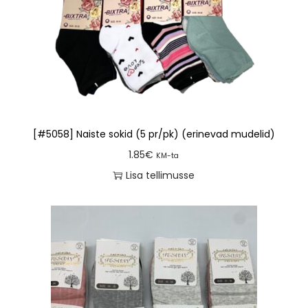
[#5058] Naiste sokid (5 pr/pk) (erinevad mudelid)
1.85
€
KM-ta
Lisa tellimusse