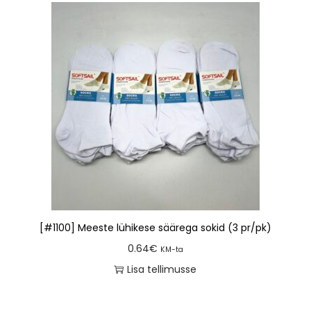
[#1100] Meeste lühikese säärega sokid (3 pr/pk)
0.64
€
KM-ta
Lisa tellimusse