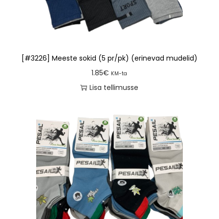
[#3226] Meeste sokid (5 pr/pk) (erinevad mudelid)
1.85
€
KM-ta
Lisa tellimusse