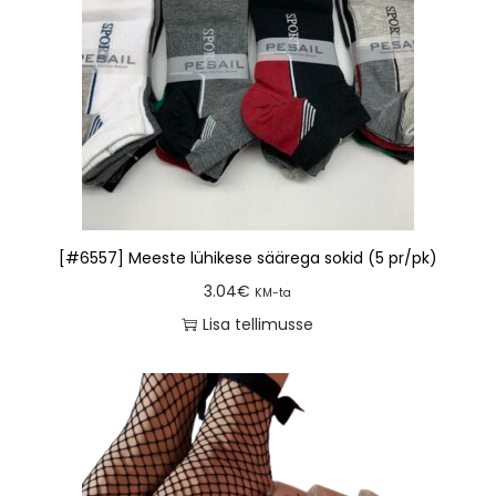
[#6557] Meeste lühikese säärega sokid (5 pr/pk)
3.04
€
KM-ta
Lisa tellimusse