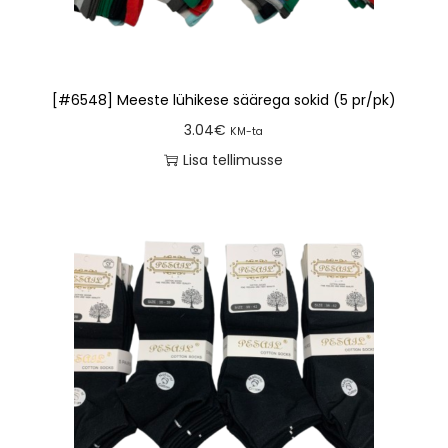
[#6548] Meeste lühikese säärega sokid (5 pr/pk)
3.04
€
KM-ta
Lisa tellimusse