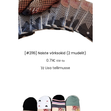
[#2116] Naiste võrksokid (2 mudelit)
0.71
€
KM-ta
Lisa tellimusse