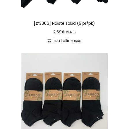
[#3066] Naiste sokid (5 pr/pk)
2.69
€
KM-ta
Lisa tellimusse