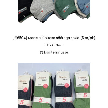
[#6594] Meeste lühikese säärega sokid (5 pr/pk)
3.67
€
KM-ta
Lisa tellimusse