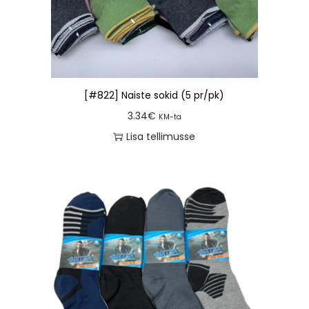
[#822] Naiste sokid (5 pr/pk)
3.34
€
KM-ta
Lisa tellimusse