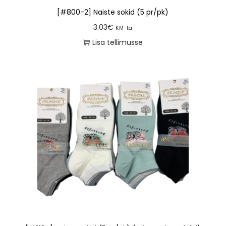
[#800-2] Naiste sokid (5 pr/pk)
3.03
€
KM-ta
Lisa tellimusse