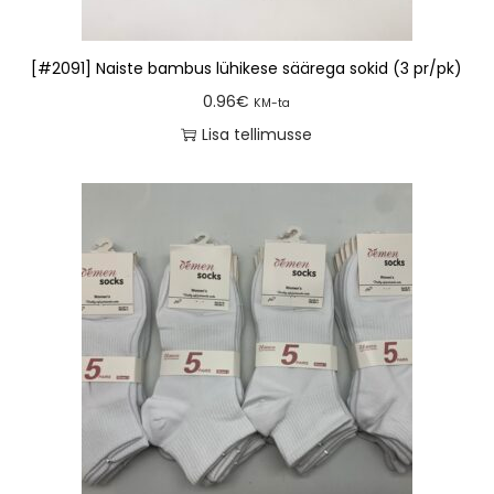
[#2091] Naiste bambus lühikese säärega sokid (3 pr/pk)
0.96
€
KM-ta
Lisa tellimusse