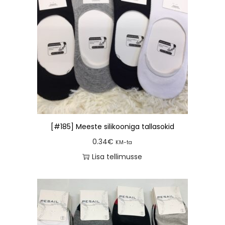
[#185] Meeste silikooniga tallasokid
0.34
€
KM-ta
Lisa tellimusse