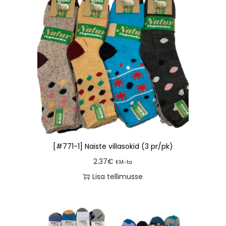
[#771-1] Naiste villasokid (3 pr/pk)
2.37
€
KM-ta
Lisa tellimusse