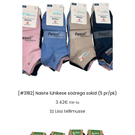
[#3182] Naiste lühikese säärega sokid (5 pr/pk)
3.42
€
KM-ta
Lisa tellimusse