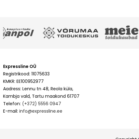
Expressline OÜ
Registrikood: 11075633
KMKR: EE100952977
Aadress: Lennu tn 48, Reola küla,
Kambja vald, Tartu maakond 61707
Telefon:
(+372) 5556 0947
E-mail:
info@expressline.ee