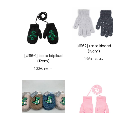
[#162] Laste kindad
(15cm)
[#116-1] Laste käpikud
1.26
€
KM-ta
(12cm)
Lisa tellimusse
1.33
€
KM-ta
Lisa tellimusse