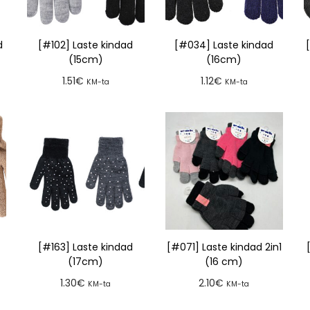
d
[#102] Laste kindad
[#034] Laste kindad
(15cm)
(16cm)
1.51
€
1.12
€
KM-ta
KM-ta
Lisa tellimusse
Lisa tellimusse
[#163] Laste kindad
[#071] Laste kindad 2in1
(17cm)
(16 cm)
1.30
€
2.10
€
KM-ta
KM-ta
Lisa tellimusse
Lisa tellimusse