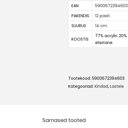
EAN
5900672394603
PAKENDIS
12 paari
SUURUS
14 cm
77% acrylic 20% 
KOOSTIS
elastane
Tootekood:
5900672394603
Kategooriad:
Kindad
,
Lastele
Sarnased tooted