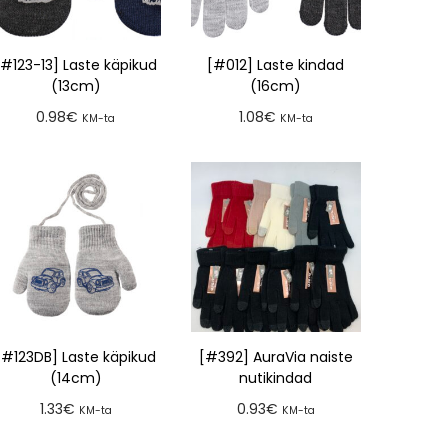
[#123-13] Laste käpikud
[#012] Laste kindad
(13cm)
(16cm)
0.98
€
1.08
€
KM-ta
KM-ta
Lisa tellimusse
Lisa tellimusse
[#123DB] Laste käpikud
[#392] AuraVia naiste
(14cm)
nutikindad
1.33
€
0.93
€
KM-ta
KM-ta
Lisa tellimusse
Lisa tellimusse