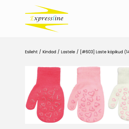
Esileht
/
Kindad
/
Lastele
/
[#603] Laste käpikud (