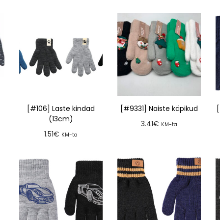
[#106] Laste kindad
[#9331] Naiste käpikud
(13cm)
3.41
€
KM-ta
1.51
€
KM-ta
Lisa tellimusse
Lisa tellimusse