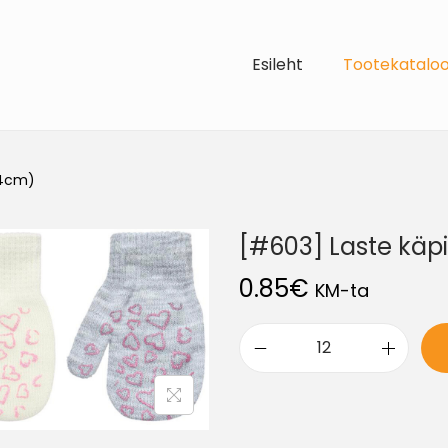
Esileht
Tootekatalo
14cm)
[#603] Laste käp
0.85
€
KM-ta