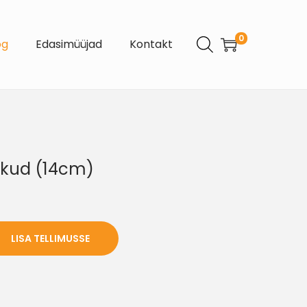
0
og
Edasimüüjad
Kontakt
ikud (14cm)
LISA TELLIMUSSE