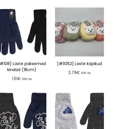
[#108] Laste paksemad
[#9352] Laste käpikud
kindad (18cm)
2.79
€
KM-ta
1.51
€
KM-ta
Lisa tellimusse
Lisa tellimusse