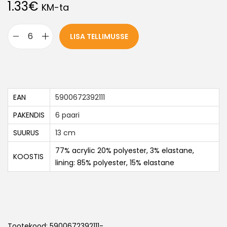
1.33
€
KM-ta
LISA TELLIMUSSE
EAN
5900672392111
PAKENDIS
6 paari
SUURUS
13 cm
77% acrylic 20% polyester, 3% elastane,
KOOSTIS
lining: 85% polyester, 15% elastane
Tootekood:
5900672392111-