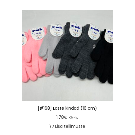
[#168] Laste kindad (16 cm)
1.78
€
KM-ta
Lisa tellimusse