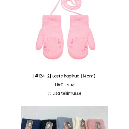
[#124-2] Laste käpikud (14cm)
1.15
€
KM-ta
Lisa tellimusse