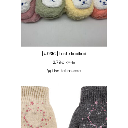
[#9352] Laste käpikud
2.79
€
KM-ta
Lisa tellimusse