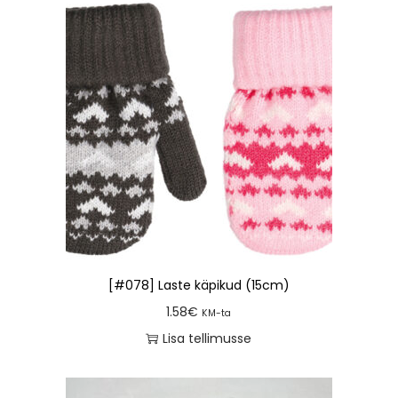
[#078] Laste käpikud (15cm)
1.58
€
KM-ta
Lisa tellimusse