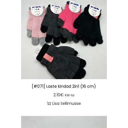
[#071] Laste kindad 2in1 (16 cm)
2.10
€
KM-ta
Lisa tellimusse