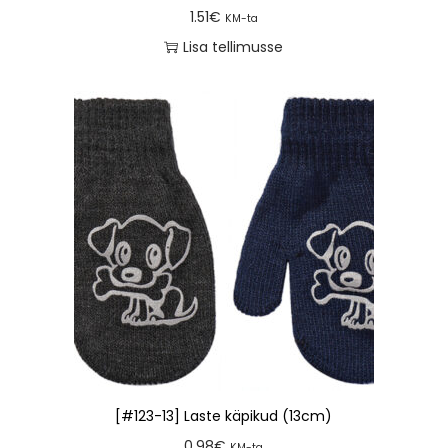
1.51
€
KM-ta
Lisa tellimusse
[#123-13] Laste käpikud (13cm)
0.98
€
KM-ta