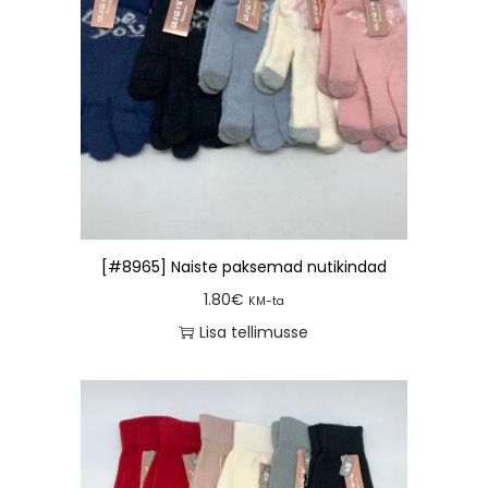
[#8965] Naiste paksemad nutikindad
1.80
€
KM-ta
Lisa tellimusse