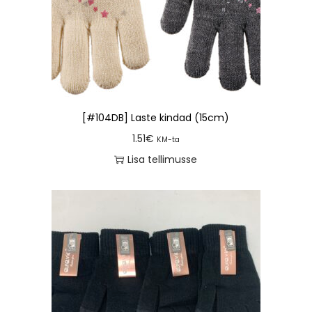
[#104DB] Laste kindad (15cm)
1.51
€
KM-ta
Lisa tellimusse