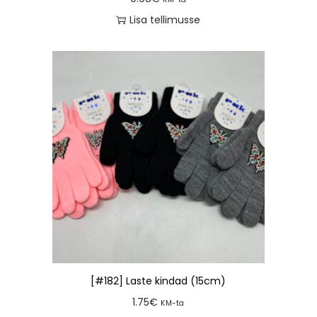
Lisa tellimusse
[#182] Laste kindad (15cm)
1.75
€
KM-ta