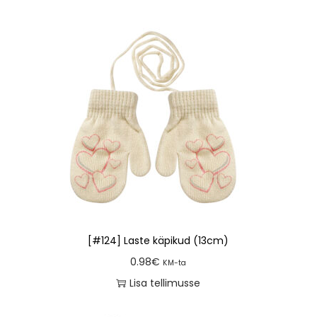
[#124] Laste käpikud (13cm)
0.98
€
KM-ta
Lisa tellimusse