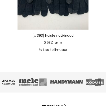
[#393] Naiste nutikindad
0.93
€
KM-ta
Lisa tellimusse
Expressline OÜ