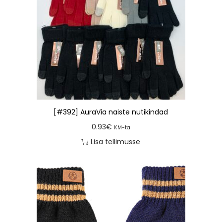
[#392] AuraVia naiste nutikindad
0.93
€
KM-ta
Lisa tellimusse