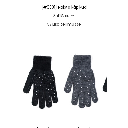
[#9331] Naiste käpikud
3.41
€
KM-ta
Lisa tellimusse