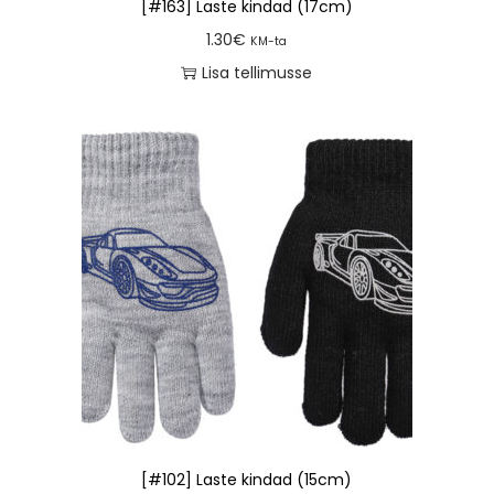
[#163] Laste kindad (17cm)
1.30
€
KM-ta
Lisa tellimusse
[#102] Laste kindad (15cm)