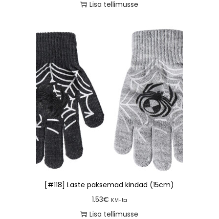
Lisa tellimusse
[#118] Laste paksemad kindad (15cm)
1.53
€
KM-ta
Lisa tellimusse