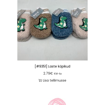
[#9351] Laste käpikud
2.79
€
KM-ta
Lisa tellimusse