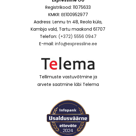
Registrikood: 11075633
KMKR: EE100952977
Aadress: Lennu tn 48, Reola küla,
Kambja vald, Tartu maakond 61707
Telefon:
(+372) 5556 0947
E-mail:
info@expressline.ee
Tellimuste vastuvõtmine ja
arvete saatmine läbi Telema