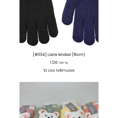
[#034] Laste kindad (16cm)
1.12
€
KM-ta
Lisa tellimusse