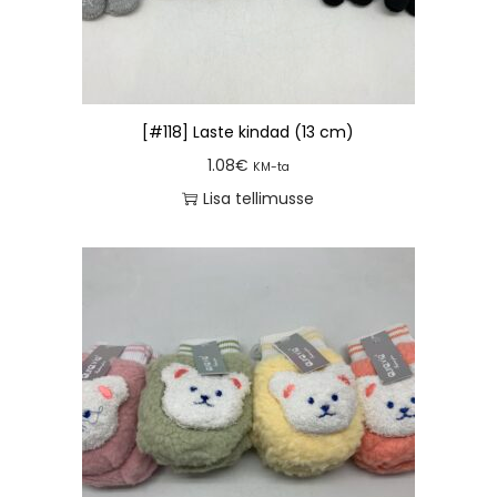
[#118] Laste kindad (13 cm)
1.08
€
KM-ta
Lisa tellimusse