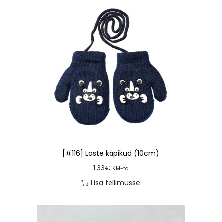
[#116] Laste käpikud (10cm)
1.33
€
KM-ta
Lisa tellimusse