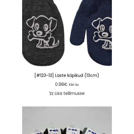
[#123-13] Laste käpikud (13cm)
0.98
€
KM-ta
Lisa tellimusse