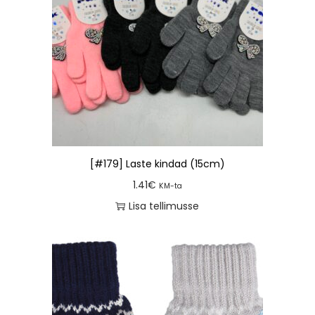
[#179] Laste kindad (15cm)
1.41
€
KM-ta
Lisa tellimusse