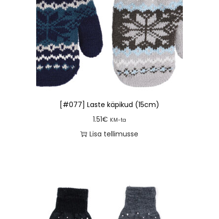
[#077] Laste käpikud (15cm)
1.51
€
KM-ta
Lisa tellimusse