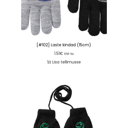
[#102] Laste kindad (15cm)
1.51
€
KM-ta
Lisa tellimusse