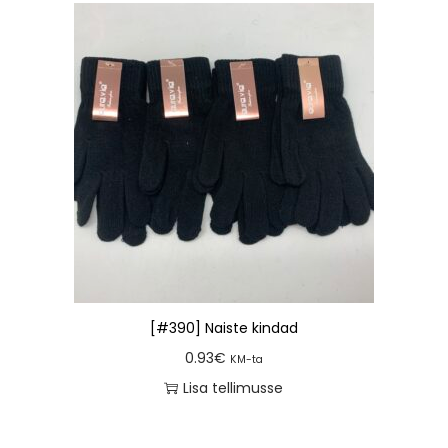
[#390] Naiste kindad
0.93
€
KM-ta
Lisa tellimusse