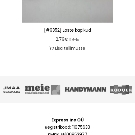
[#9352] Laste käpikud
2.79
€
KM-ta
Lisa tellimusse
Expressline OÜ
Registrikood: 11075633
KMKR: EE100952977