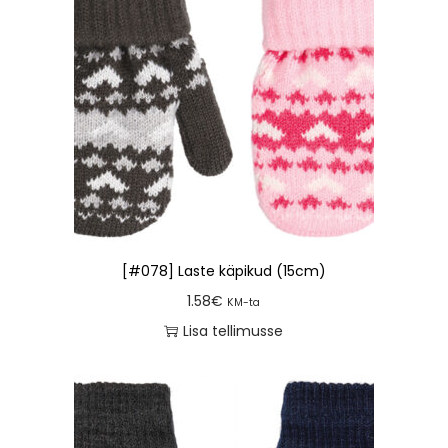
[#078] Laste käpikud (15cm)
1.58
€
KM-ta
Lisa tellimusse