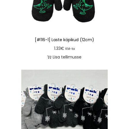
[#116-1] Laste käpikud (12cm)
1.33
€
KM-ta
Lisa tellimusse