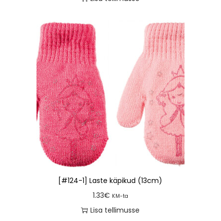
[#124-1] Laste käpikud (13cm)
1.33
€
KM-ta
Lisa tellimusse