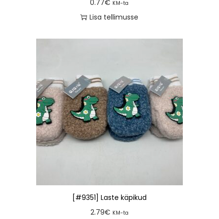
0.77
€
KM-ta
Lisa tellimusse
[#9351] Laste käpikud
2.79
€
KM-ta