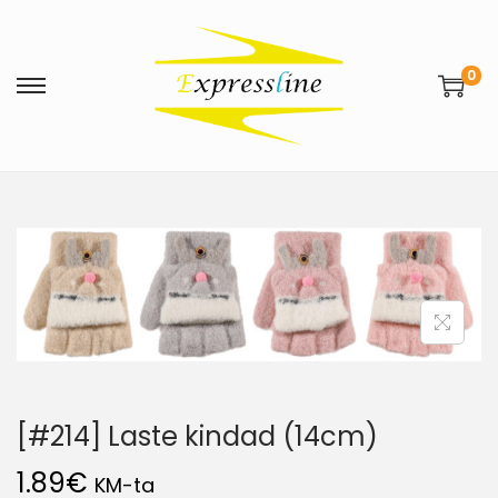
0
[#214] Laste kindad (14cm)
1.89
€
KM-ta