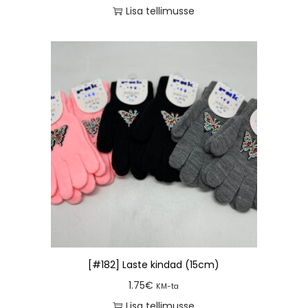
Lisa tellimusse
[#182] Laste kindad (15cm)
1.75
€
KM-ta
Lisa tellimusse