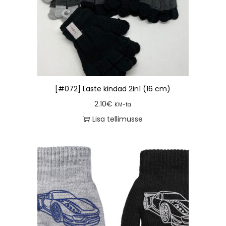
[#072] Laste kindad 2in1 (16 cm)
2.10
€
KM-ta
Lisa tellimusse