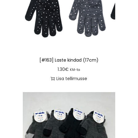
[#163] Laste kindad (17cm)
1.30
€
KM-ta
Lisa tellimusse