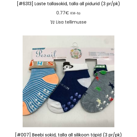
[#6313] Laste tallasokid, talla all pidurid (3 pr/pk)
0.77
€
KM-ta
Lisa tellimusse
[#007] Beebi sokid, talla all silikoon täpid (3 pr/pk)