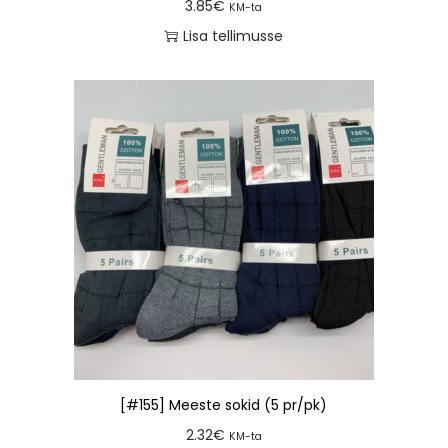
3.85
€
KM-ta
Lisa tellimusse
[#155] Meeste sokid (5 pr/pk)
2.32
€
KM-ta