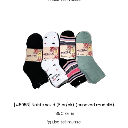
[#5058] Naiste sokid (5 pr/pk) (erinevad mudelid)
1.85
€
KM-ta
Lisa tellimusse