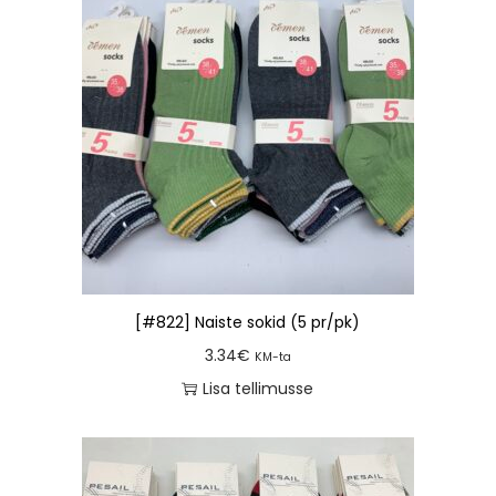
[#822] Naiste sokid (5 pr/pk)
3.34
€
KM-ta
Lisa tellimusse