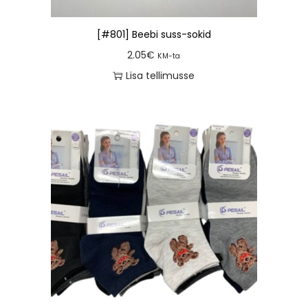
[#801] Beebi suss-sokid
2.05
€
KM-ta
Lisa tellimusse