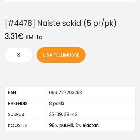
[#4478] Naiste sokid (5 pr/pk)
3.31
€
KM-ta
LISA TELLIMUSSE
EAN
6931727263253
PAKENDIS
8 pakki
SUURUS
35-39
,
38-42
KOOSTIS
98% puuvill, 2% elastan