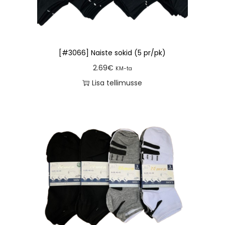
[#3066] Naiste sokid (5 pr/pk)
2.69
€
KM-ta
Lisa tellimusse