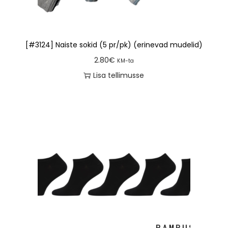
[#3124] Naiste sokid (5 pr/pk) (erinevad mudelid)
2.80
€
KM-ta
Lisa tellimusse