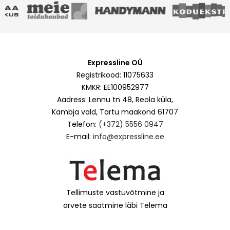
Expressline OÜ
Registrikood: 11075633
KMKR: EE100952977
Aadress: Lennu tn 48, Reola küla,
Kambja vald, Tartu maakond 61707
Telefon:
(+372) 5556 0947
E-mail:
info@expressline.ee
Tellimuste vastuvõtmine ja
arvete saatmine läbi Telema