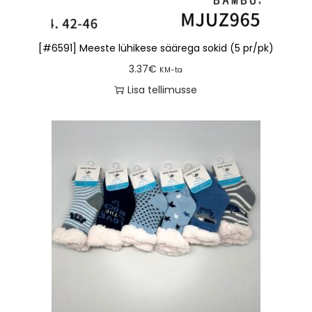
[#6591] Meeste lühikese säärega sokid (5 pr/pk)
3.37
€
KM-ta
Lisa tellimusse