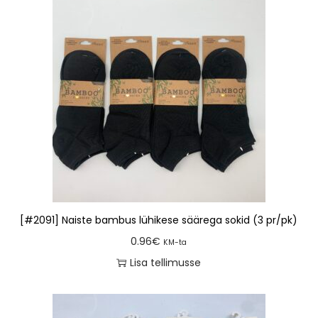
[#2091] Naiste bambus lühikese säärega sokid (3 pr/pk)
0.96
€
KM-ta
Lisa tellimusse