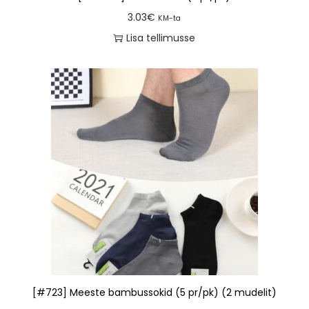
3.03
€
KM-ta
Lisa tellimusse
[#723] Meeste bambussokid (5 pr/pk) (2 mudelit)