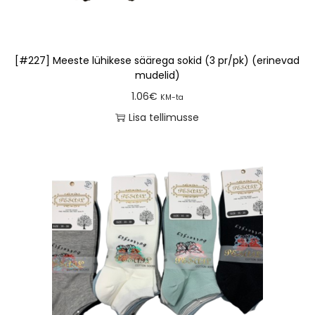
[#227] Meeste lühikese säärega sokid (3 pr/pk) (erinevad
mudelid)
1.06
€
KM-ta
Lisa tellimusse