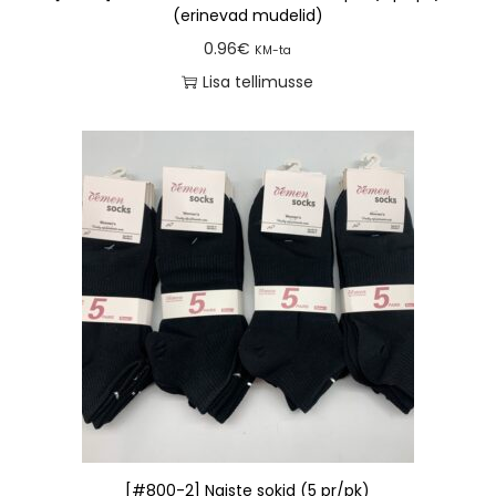
(erinevad mudelid)
0.96
€
KM-ta
Lisa tellimusse
[#800-2] Naiste sokid (5 pr/pk)