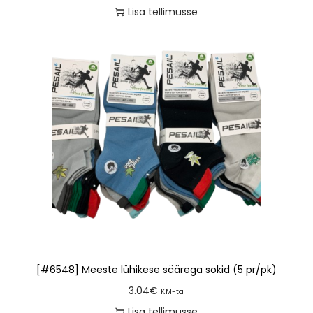
Lisa tellimusse
[#6548] Meeste lühikese säärega sokid (5 pr/pk)
3.04
€
KM-ta
Lisa tellimusse