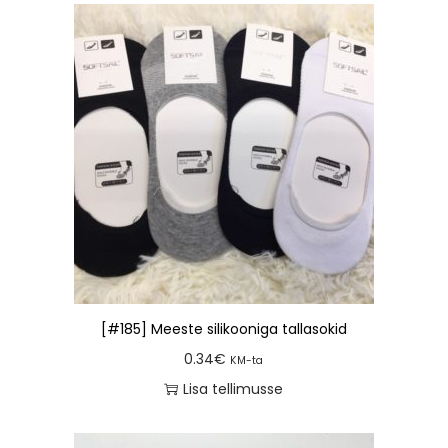
[#185] Meeste silikooniga tallasokid
0.34
€
KM-ta
Lisa tellimusse