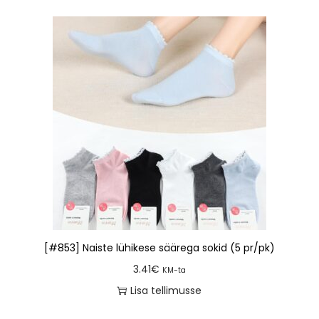
[#853] Naiste lühikese säärega sokid (5 pr/pk)
3.41
€
KM-ta
Lisa tellimusse