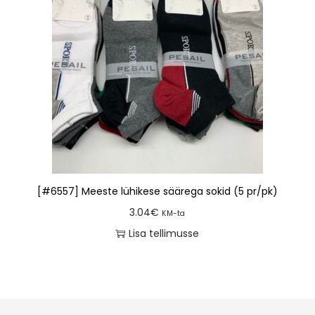
[#6557] Meeste lühikese säärega sokid (5 pr/pk)
3.04
€
KM-ta
Lisa tellimusse