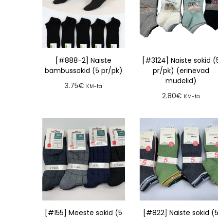
[#888-2] Naiste
[#3124] Naiste sokid (
bambussokid (5 pr/pk)
pr/pk) (erinevad
mudelid)
3.75
€
KM-ta
2.80
€
KM-ta
Lisa tellimusse
Lisa tellimusse
[#155] Meeste sokid (5
[#822] Naiste sokid (