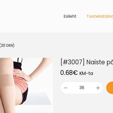
Esileht
Tootekatalo
(20 DEN)
[#3007] Naiste põ
0.68
€
KM-ta