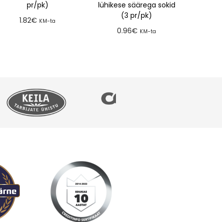
pr/pk)
lühikese säärega sokid
(3 pr/pk)
1.82
€
KM-ta
0.96
€
KM-ta
Lisa tellimusse
Lisa tellimusse