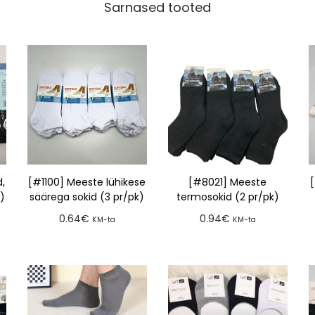
Sarnased tooted
d,
[#1100] Meeste lühikese
[#8021] Meeste
k)
säärega sokid (3 pr/pk)
termosokid (2 pr/pk)
0.64
€
0.94
€
KM-ta
KM-ta
Lisa tellimusse
Lisa tellimusse