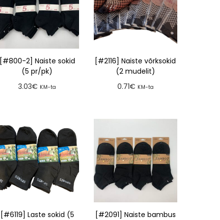
[#800-2] Naiste sokid
[#2116] Naiste võrksokid
(5 pr/pk)
(2 mudelit)
3.03
€
0.71
€
KM-ta
KM-ta
Lisa tellimusse
Lisa tellimusse
[#6119] Laste sokid (5
[#2091] Naiste bambus