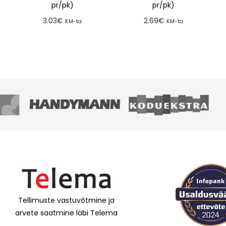
pr/pk)
pr/pk)
3.03
€
2.69
€
KM-ta
KM-ta
Lisa tellimusse
Lisa tellimusse
Tellimuste vastuvõtmine ja
arvete saatmine läbi Telema