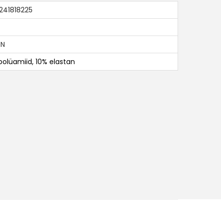
241818225
EN
olüamiid, 10% elastan