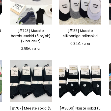
5
[#723] Meeste
[#185] Meeste
bambussokid (5 pr/pk)
silikooniga tallasokid
(2 mudelit)
0.34
€
KM-ta
3.85
€
KM-ta
Lisa tellimusse
Lisa tellimusse
5
[#707] Meeste sokid (5
[#3066] Naiste sokid (5