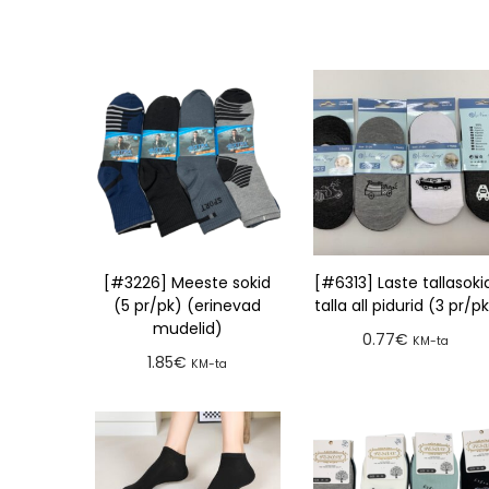
[#3226] Meeste sokid
[#6313] Laste tallasoki
(5 pr/pk) (erinevad
talla all pidurid (3 pr/p
mudelid)
0.77
€
KM-ta
1.85
€
KM-ta
Lisa tellimusse
Lisa tellimusse