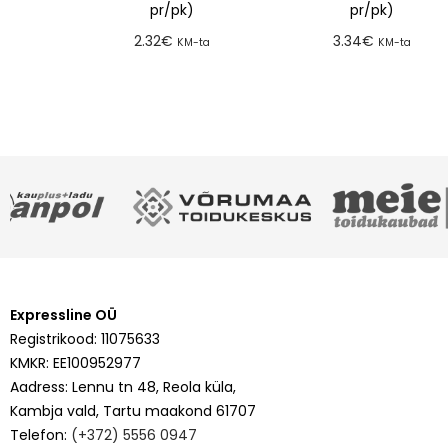
pr/pk)
pr/pk)
2.32
€
3.34
€
KM-ta
KM-ta
Lisa tellimusse
Lisa tellimusse
Expressline OÜ
Registrikood: 11075633
KMKR: EE100952977
Aadress: Lennu tn 48, Reola küla,
Kambja vald, Tartu maakond 61707
Telefon:
(+372) 5556 0947