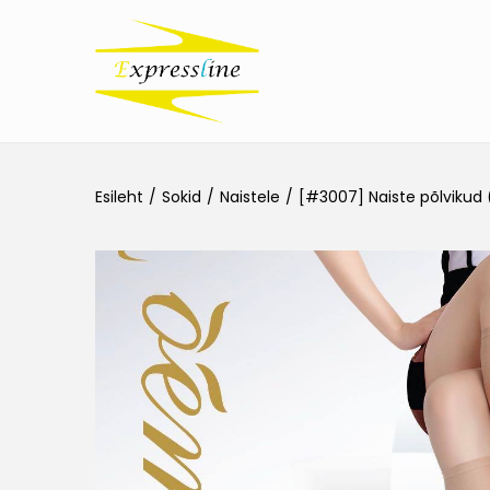
Esileht
/
Sokid
/
Naistele
/
[#3007] Naiste põlvikud 