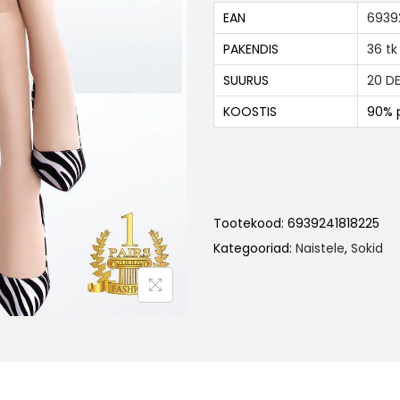
EAN
6939
PAKENDIS
36 tk
SUURUS
20 D
KOOSTIS
90% p
Tootekood:
6939241818225
Kategooriad:
Naistele
,
Sokid