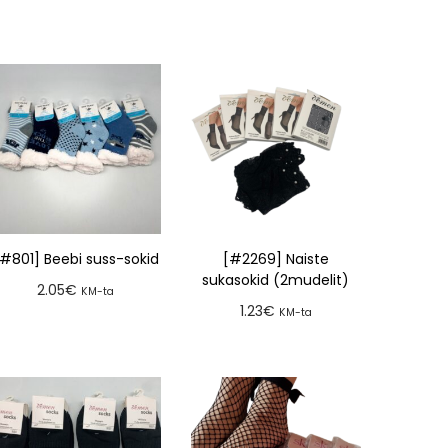
[#801] Beebi suss-sokid
[#2269] Naiste
sukasokid (2mudelit)
2.05
€
KM-ta
1.23
€
KM-ta
Lisa tellimusse
Lisa tellimusse