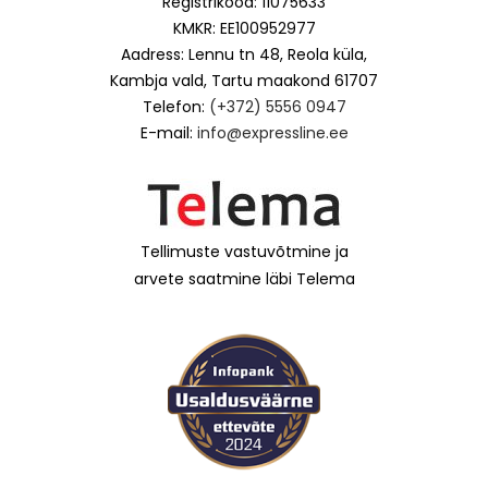
Registrikood: 11075633
KMKR: EE100952977
Aadress: Lennu tn 48, Reola küla,
Kambja vald, Tartu maakond 61707
Telefon:
(+372) 5556 0947
E-mail:
info@expressline.ee
Tellimuste vastuvõtmine ja
arvete saatmine läbi Telema