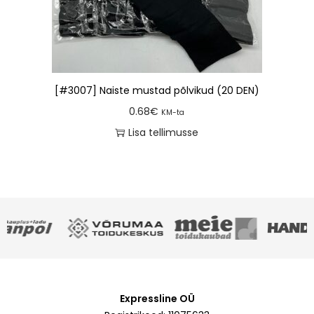
[#3007] Naiste mustad põlvikud (20 DEN)
0.68
€
KM-ta
Lisa tellimusse
Expressline OÜ