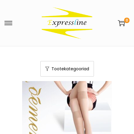
0
Tootekategooriad