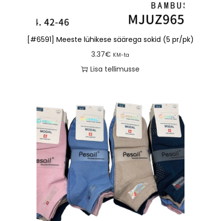
[#6591] Meeste lühikese säärega sokid (5 pr/pk)
3.37
€
KM-ta
Lisa tellimusse