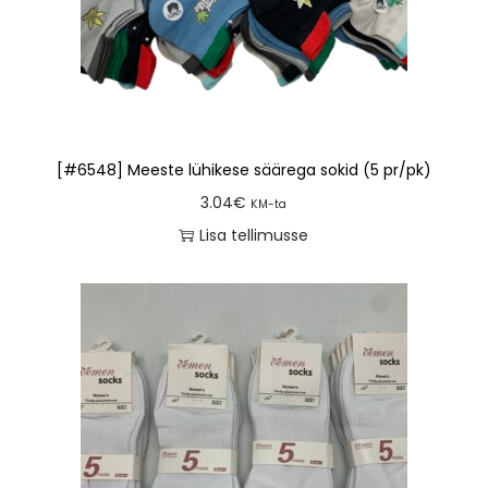
[#6548] Meeste lühikese säärega sokid (5 pr/pk)
3.04
€
KM-ta
Lisa tellimusse