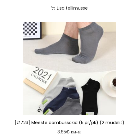
Lisa tellimusse
[#723] Meeste bambussokid (5 pr/pk) (2 mudelit)
3.85
€
KM-ta