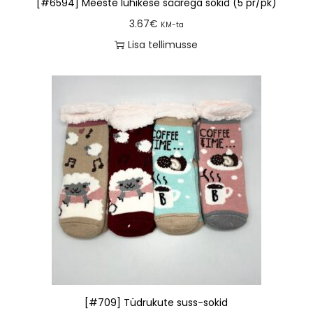
[#6594] Meeste lühikese säärega sokid (5 pr/pk)
3.67
€
KM-ta
Lisa tellimusse
[#709] Tüdrukute suss-sokid