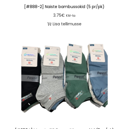
[#888-2] Naiste bambussokid (5 pr/pk)
3.75
€
KM-ta
Lisa tellimusse