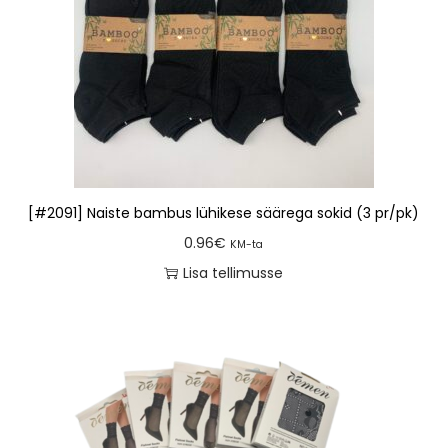
[#2091] Naiste bambus lühikese säärega sokid (3 pr/pk)
0.96
€
KM-ta
Lisa tellimusse