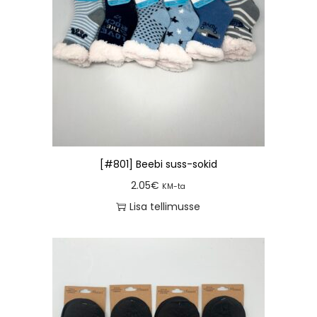
[#801] Beebi suss-sokid
2.05
€
KM-ta
Lisa tellimusse