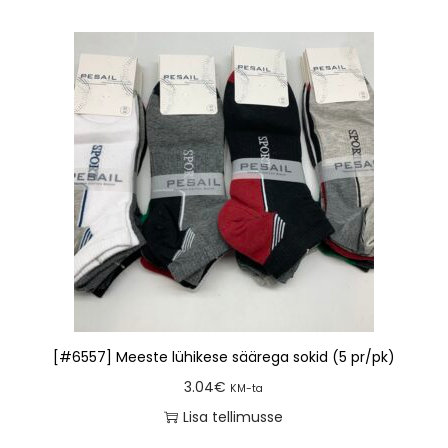
[#6557] Meeste lühikese säärega sokid (5 pr/pk)
3.04
€
KM-ta
Lisa tellimusse