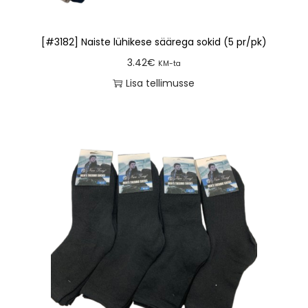
[#3182] Naiste lühikese säärega sokid (5 pr/pk)
3.42
€
KM-ta
Lisa tellimusse