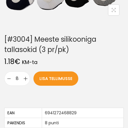
[#3004] Meeste silikooniga
tallasokid (3 pr/pk)
1.18
€
KM-ta
LISA TELLIMUSSE
EAN
6941272468829
PAKENDIS
8 punti