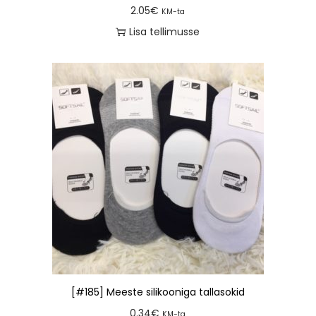
2.05
€
KM-ta
Lisa tellimusse
[#185] Meeste silikooniga tallasokid
0.34
€
KM-ta