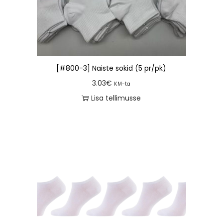
[#800-3] Naiste sokid (5 pr/pk)
3.03
€
KM-ta
Lisa tellimusse