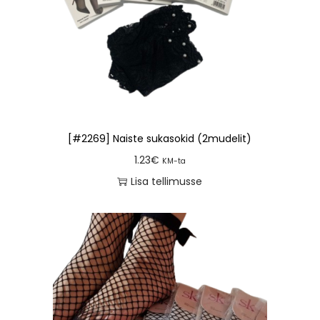
[#2269] Naiste sukasokid (2mudelit)
1.23
€
KM-ta
Lisa tellimusse