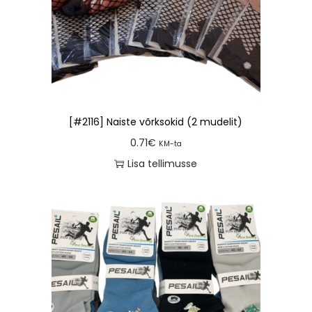
[#2116] Naiste võrksokid (2 mudelit)
0.71
€
KM-ta
Lisa tellimusse