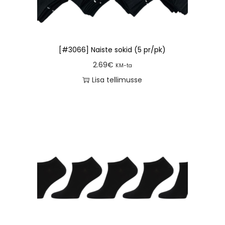
[#3066] Naiste sokid (5 pr/pk)
2.69
€
KM-ta
Lisa tellimusse