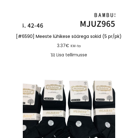
[#6590] Meeste lühikese säärega sokid (5 pr/pk)
3.37
€
KM-ta
Lisa tellimusse