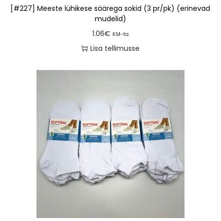
[#227] Meeste lühikese säärega sokid (3 pr/pk) (erinevad
mudelid)
1.06
€
KM-ta
Lisa tellimusse