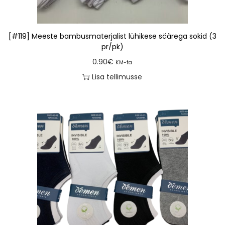
[#119] Meeste bambusmaterjalist lühikese säärega sokid (3
pr/pk)
0.90
€
KM-ta
Lisa tellimusse