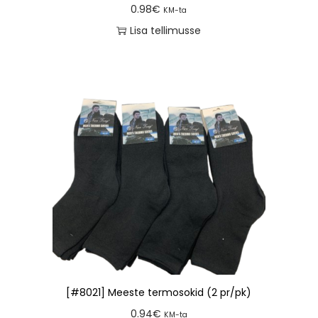
0.98
€
KM-ta
Lisa tellimusse
[#8021] Meeste termosokid (2 pr/pk)
0.94
€
KM-ta