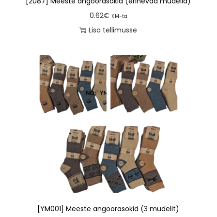
[2087] Meeste angoorasokid (erinevad mudelid)
0.62
€
KM-ta
Lisa tellimusse
[YM001] Meeste angoorasokid (3 mudelit)