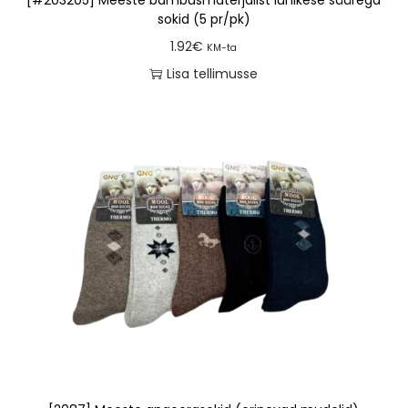
sokid (5 pr/pk)
1.92
€
KM-ta
Lisa tellimusse