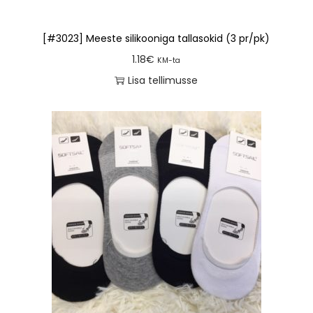
[#3023] Meeste silikooniga tallasokid (3 pr/pk)
1.18
€
KM-ta
Lisa tellimusse