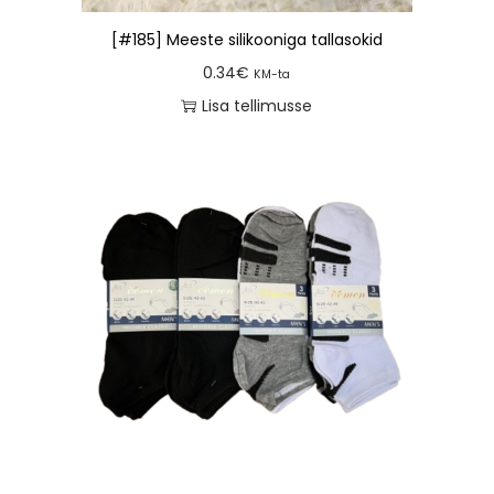
[#185] Meeste silikooniga tallasokid
0.34
€
KM-ta
Lisa tellimusse