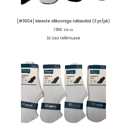
[#3004] Meeste silikooniga tallasokid (3 pr/pk)
1.18
€
KM-ta
Lisa tellimusse