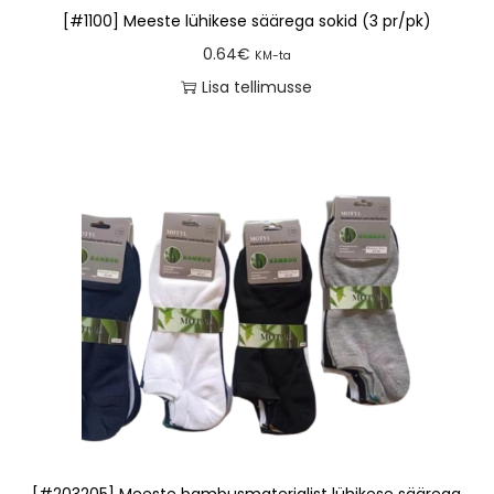
[#1100] Meeste lühikese säärega sokid (3 pr/pk)
0.64
€
KM-ta
Lisa tellimusse
[#203205] Meeste bambusmaterjalist lühikese säärega