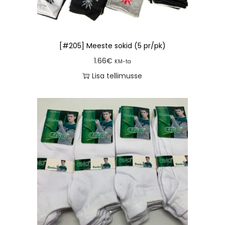
[#205] Meeste sokid (5 pr/pk)
1.66
€
KM-ta
Lisa tellimusse