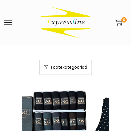
0
Tootekategooriad