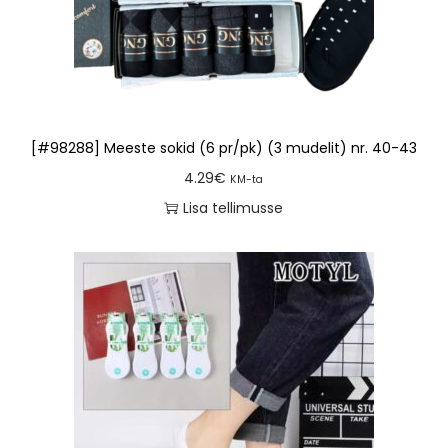
[#98288] Meeste sokid (6 pr/pk) (3 mudelit) nr. 40-43
4.29
€
KM-ta
Lisa tellimusse