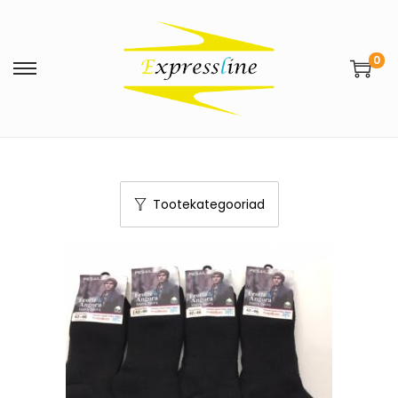
0
Tootekategooriad