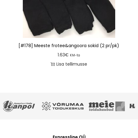
[#178] Meeste frotee&angoora sokid (2 pr/pk)
1.63
€
KM-ta
Lisa tellimusse
Expressline OÜ