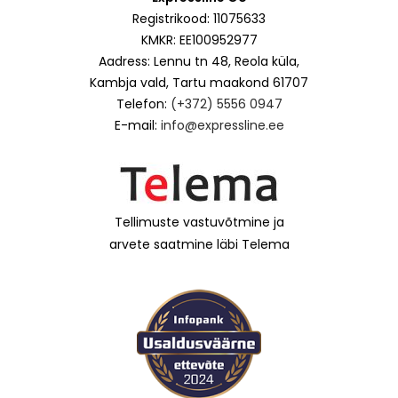
Registrikood: 11075633
KMKR: EE100952977
Aadress: Lennu tn 48, Reola küla,
Kambja vald, Tartu maakond 61707
Telefon:
(+372) 5556 0947
E-mail:
info@expressline.ee
Tellimuste vastuvõtmine ja
arvete saatmine läbi Telema