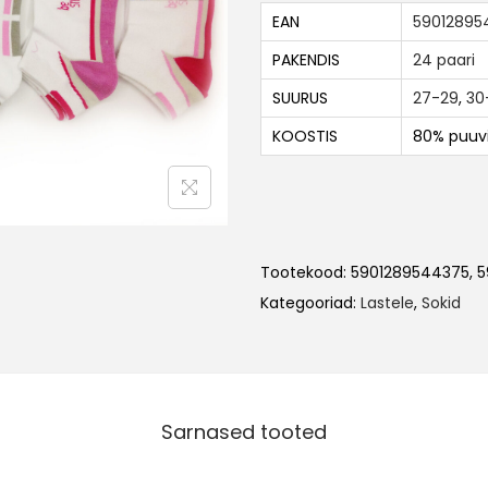
EAN
59012895
PAKENDIS
24 paari
SUURUS
27-29
,
30
KOOSTIS
80% puuvi
Tootekood:
5901289544375, 
Kategooriad:
Lastele
,
Sokid
Sarnased tooted