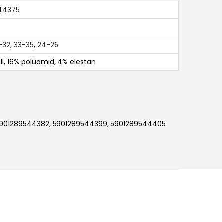
44375
-32
,
33-35
,
24-26
ll, 16% polüamid, 4% elestan
5901289544382, 5901289544399, 5901289544405