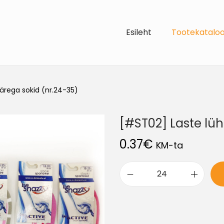
Esileht
Tootekatalo
ärega sokid (nr.24-35)
[#ST02] Laste lüh
0.37
€
KM-ta