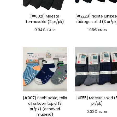
[#8021] Meeste
[#2228] Naiste lühikes
termosokid (2 pr/pk)
säärega sokid (3 pr/pk
0.94
€
1.06
€
KM-ta
KM-ta
Lisa tellimusse
Lisa tellimusse
[#007] Beebi sokid, talla
[#155] Meeste sokid (
all silikoon täpid (3
pr/pk)
pr/pk) (erinevad
2.32
€
KM-ta
mudelid)