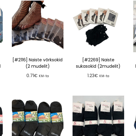
[#2116] Naiste võrksokid
[#2269] Naiste
d
(2 mudelit)
sukasokid (2mudelit)
0.71
€
1.23
€
KM-ta
KM-ta
Lisa tellimusse
Lisa tellimusse