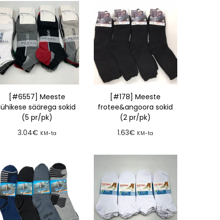
[#6557] Meeste
[#178] Meeste
lühikese säärega sokid
frotee&angoora sokid
(5 pr/pk)
(2 pr/pk)
3.04
€
1.63
€
KM-ta
KM-ta
Lisa tellimusse
Lisa tellimusse