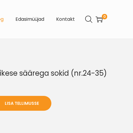
0
og
Edasimüüjad
Kontakt
ikese säärega sokid (nr.24-35)
LISA TELLIMUSSE