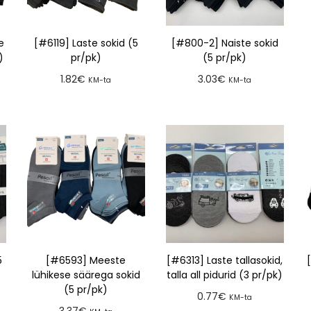
e
[#6119] Laste sokid (5
[#800-2] Naiste sokid
)
pr/pk)
(5 pr/pk)
1.82
€
3.03
€
KM-ta
KM-ta
Lisa tellimusse
Lisa tellimusse
5
[#6593] Meeste
[#6313] Laste tallasokid,
lühikese säärega sokid
talla all pidurid (3 pr/pk)
(5 pr/pk)
0.77
€
KM-ta
3.37
€