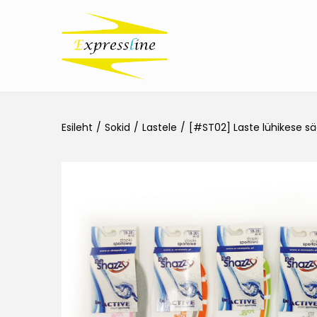
Esileht
/
Sokid
/
Lastele
/
[#ST02] Laste lühikese sä