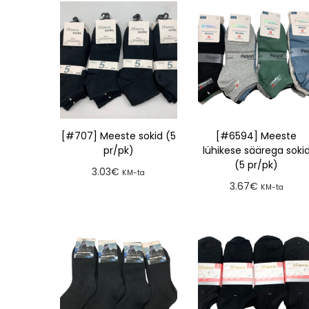
[#707] Meeste sokid (5
[#6594] Meeste
pr/pk)
lühikese säärega soki
(5 pr/pk)
3.03
€
KM-ta
3.67
€
KM-ta
Lisa tellimusse
Lisa tellimusse