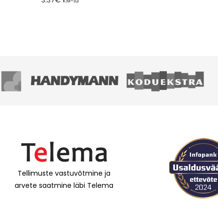
KM-ta
Lisa tellimusse
Lisa tellimusse
Tellimuste vastuvõtmine ja
arvete saatmine läbi Telema