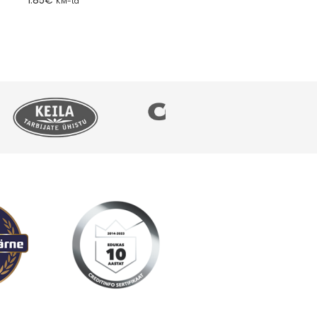
KM-ta
Lisa tellimusse
Lisa tellimusse