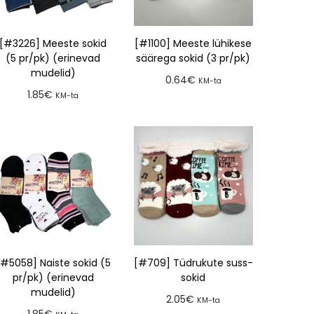
[#3226] Meeste sokid
[#1100] Meeste lühikese
(5 pr/pk) (erinevad
säärega sokid (3 pr/pk)
mudelid)
0.64
€
KM-ta
1.85
€
KM-ta
Lisa tellimusse
Lisa tellimusse
[#5058] Naiste sokid (5
[#709] Tüdrukute suss-
pr/pk) (erinevad
sokid
mudelid)
2.05
€
KM-ta
1.85
€