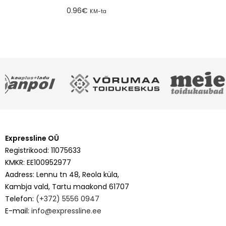
Lisa tellimusse
0.96
€
KM-ta
Lisa tellimusse
Expressline OÜ
Registrikood: 11075633
KMKR: EE100952977
Aadress: Lennu tn 48, Reola küla,
Kambja vald, Tartu maakond 61707
Telefon:
(+372) 5556 0947
E-mail:
info@expressline.ee