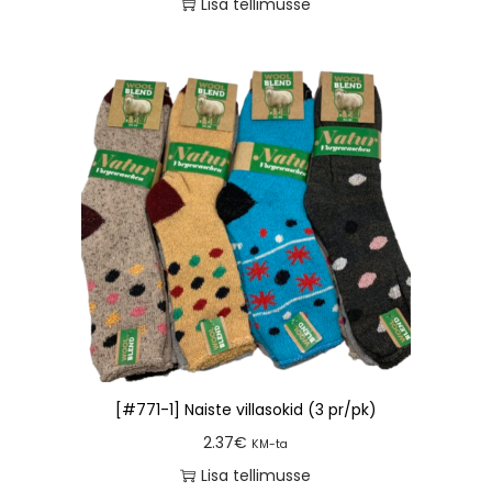
Lisa tellimusse
[#771-1] Naiste villasokid (3 pr/pk)
2.37
€
KM-ta
Lisa tellimusse