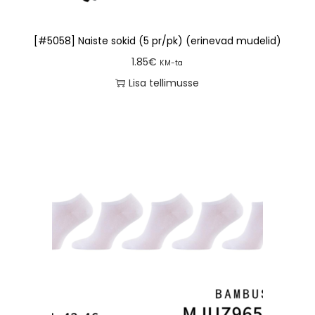
[#5058] Naiste sokid (5 pr/pk) (erinevad mudelid)
1.85
€
KM-ta
Lisa tellimusse