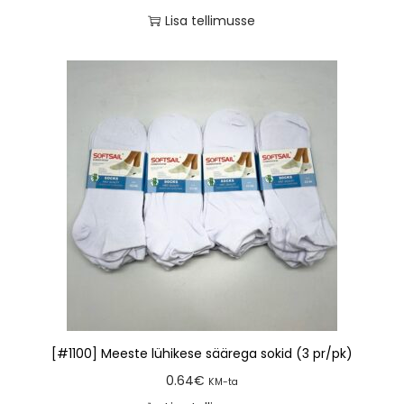
Lisa tellimusse
[#1100] Meeste lühikese säärega sokid (3 pr/pk)
0.64
€
KM-ta