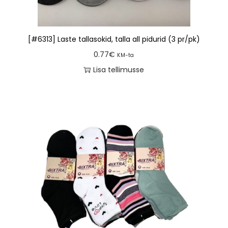
[#6313] Laste tallasokid, talla all pidurid (3 pr/pk)
0.77
€
KM-ta
Lisa tellimusse