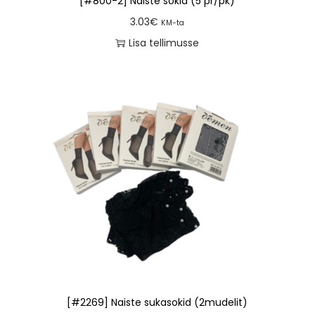
[#800-2] Naiste sokid (5 pr/pk)
3.03
€
KM-ta
Lisa tellimusse
[#2269] Naiste sukasokid (2mudelit)