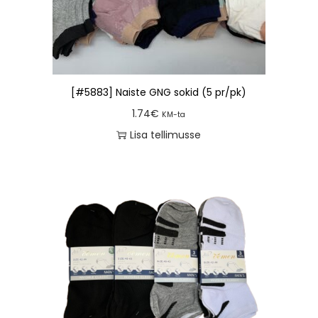
[#5883] Naiste GNG sokid (5 pr/pk)
1.74
€
KM-ta
Lisa tellimusse