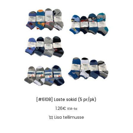
[#6108] Laste sokid (5 pr/pk)
1.26
€
KM-ta
Lisa tellimusse