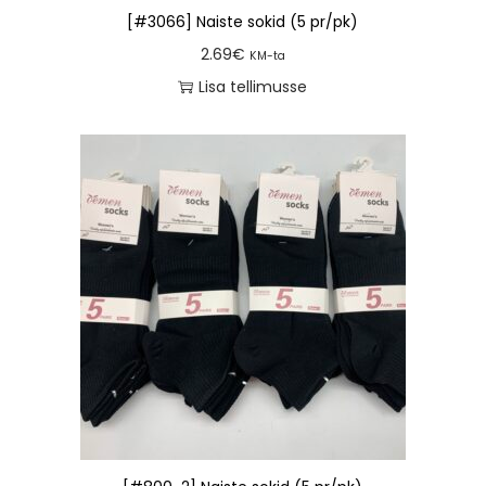
[#3066] Naiste sokid (5 pr/pk)
2.69
€
KM-ta
Lisa tellimusse