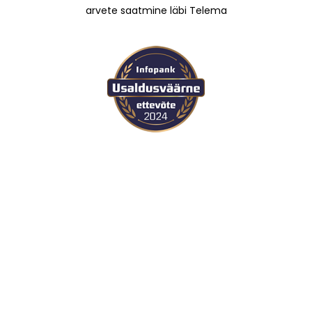
arvete saatmine läbi Telema
Copyright © 2025 Expressline | Kõik õigused reserveeritud