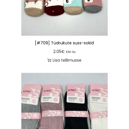
[#709] Tüdrukute suss-sokid
2.05
€
KM-ta
Lisa tellimusse