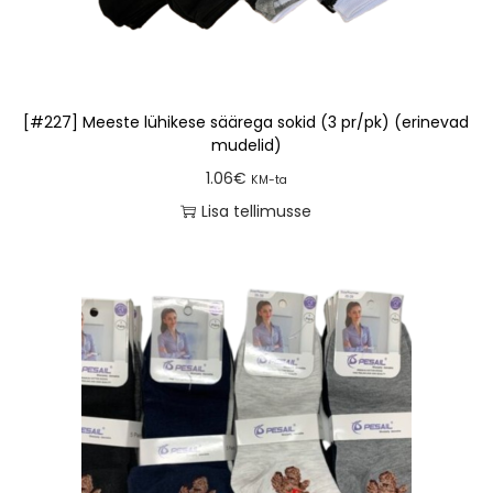
[#227] Meeste lühikese säärega sokid (3 pr/pk) (erinevad
mudelid)
1.06
€
KM-ta
Lisa tellimusse