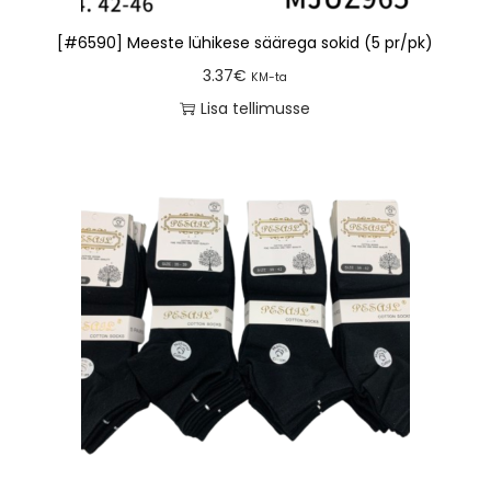
[#6590] Meeste lühikese säärega sokid (5 pr/pk)
3.37
€
KM-ta
Lisa tellimusse