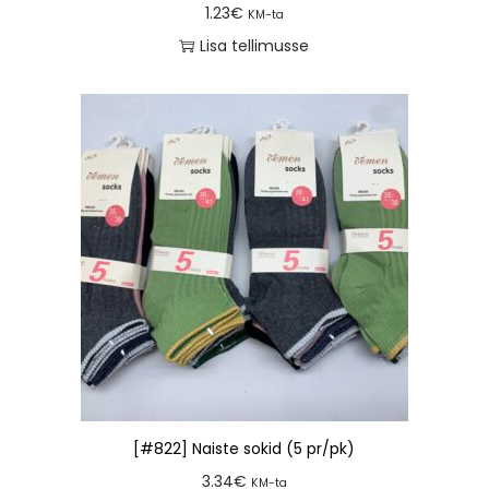
1.23
€
KM-ta
Lisa tellimusse
[#822] Naiste sokid (5 pr/pk)
3.34
€
KM-ta