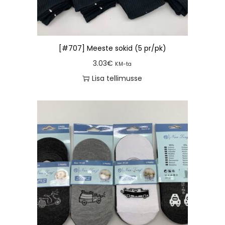
[#707] Meeste sokid (5 pr/pk)
3.03
€
KM-ta
Lisa tellimusse