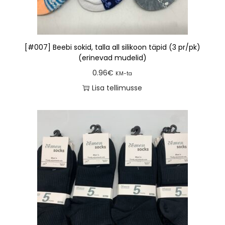
[#007] Beebi sokid, talla all silikoon täpid (3 pr/pk)
(erinevad mudelid)
0.96
€
KM-ta
Lisa tellimusse