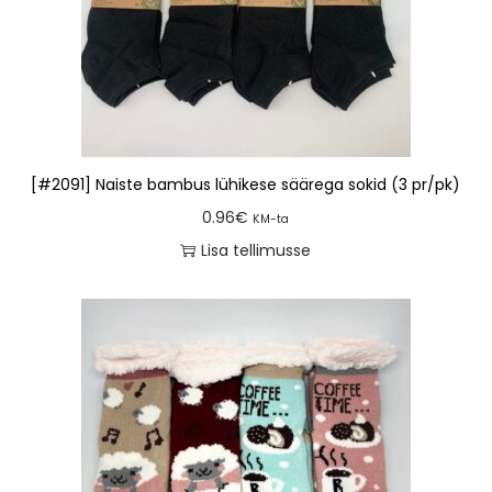
[#2091] Naiste bambus lühikese säärega sokid (3 pr/pk)
0.96
€
KM-ta
Lisa tellimusse