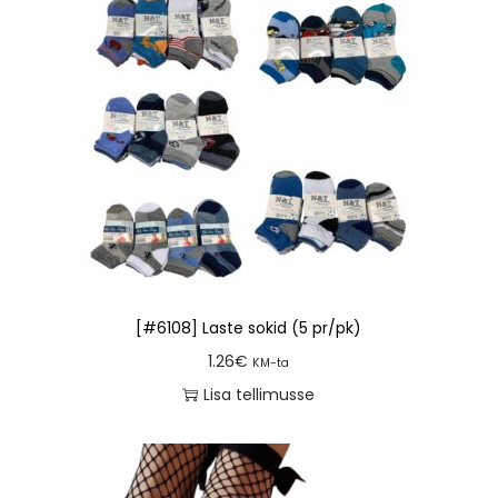
[#6108] Laste sokid (5 pr/pk)
1.26
€
KM-ta
Lisa tellimusse