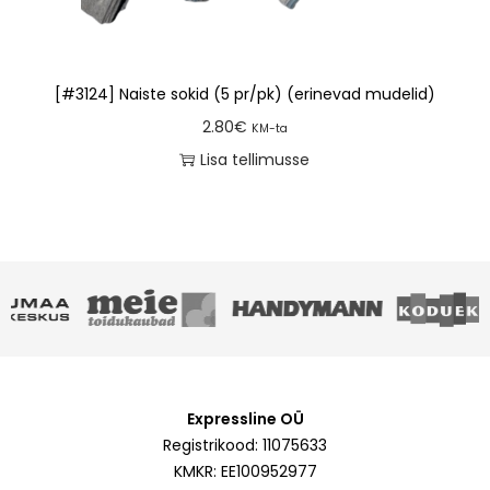
[#3124] Naiste sokid (5 pr/pk) (erinevad mudelid)
2.80
€
KM-ta
Lisa tellimusse
Expressline OÜ
Registrikood: 11075633
KMKR: EE100952977