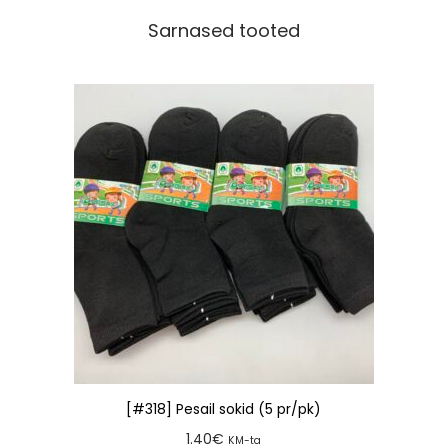
Sarnased tooted
[#318] Pesail sokid (5 pr/pk)
1.40
€
KM-ta