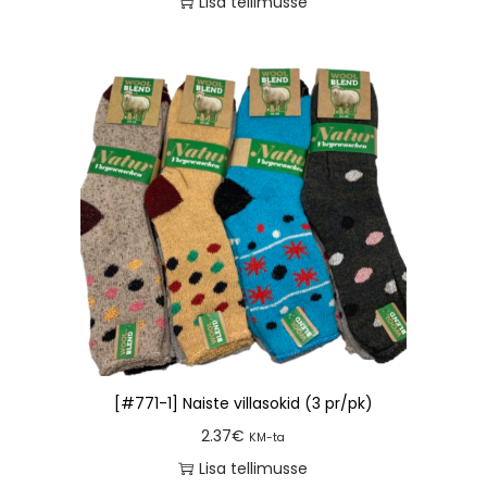
Lisa tellimusse
[#771-1] Naiste villasokid (3 pr/pk)
2.37
€
KM-ta
Lisa tellimusse