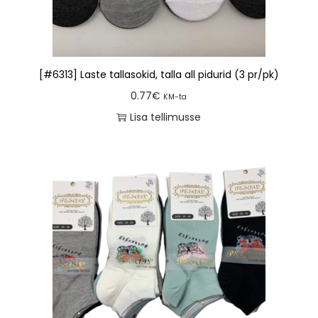
[#6313] Laste tallasokid, talla all pidurid (3 pr/pk)
0.77
€
KM-ta
Lisa tellimusse