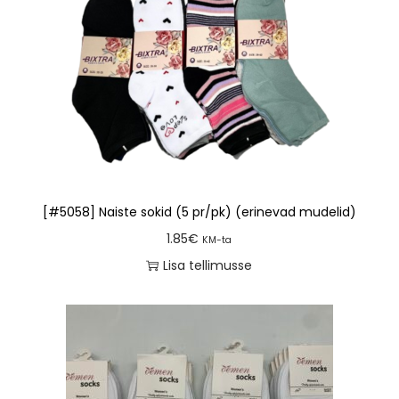
[#5058] Naiste sokid (5 pr/pk) (erinevad mudelid)
1.85
€
KM-ta
Lisa tellimusse