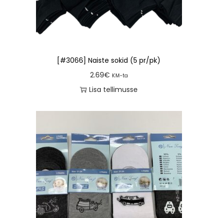
[#3066] Naiste sokid (5 pr/pk)
2.69
€
KM-ta
Lisa tellimusse