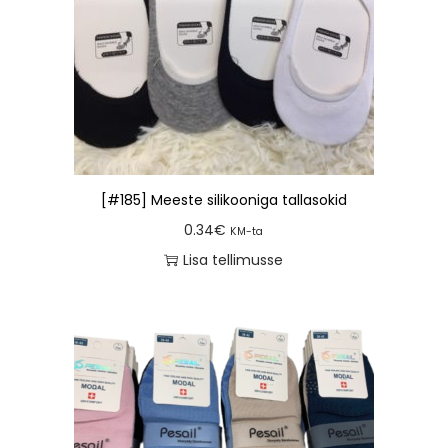
[#185] Meeste silikooniga tallasokid
0.34
€
KM-ta
Lisa tellimusse