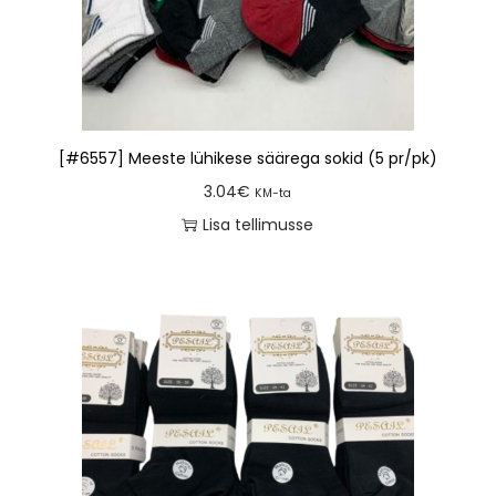
[#6557] Meeste lühikese säärega sokid (5 pr/pk)
3.04
€
KM-ta
Lisa tellimusse