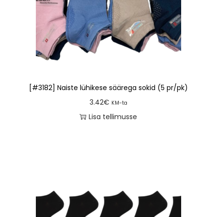
[#3182] Naiste lühikese säärega sokid (5 pr/pk)
3.42
€
KM-ta
Lisa tellimusse