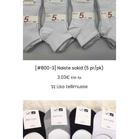
[#800-3] Naiste sokid (5 pr/pk)
3.03
€
KM-ta
Lisa tellimusse