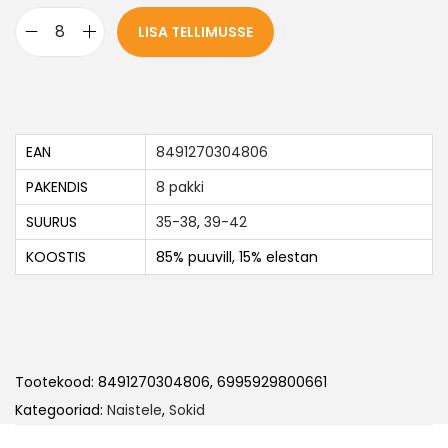
LISA TELLIMUSSE
EAN
8491270304806
PAKENDIS
8 pakki
SUURUS
35-38
,
39-42
KOOSTIS
85% puuvill, 15% elestan
Tootekood:
8491270304806, 6995929800661
Kategooriad:
Naistele
,
Sokid