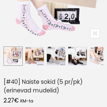
[#40] Naiste sokid (5 pr/pk)
(erinevad mudelid)
2.27
€
KM-ta