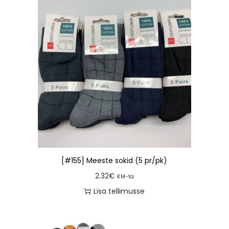
[#155] Meeste sokid (5 pr/pk)
2.32
€
KM-ta
Lisa tellimusse