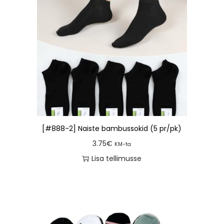
[#888-2] Naiste bambussokid (5 pr/pk)
3.75
€
KM-ta
Lisa tellimusse