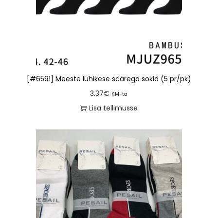
[#6591] Meeste lühikese säärega sokid (5 pr/pk)
3.37
€
KM-ta
Lisa tellimusse