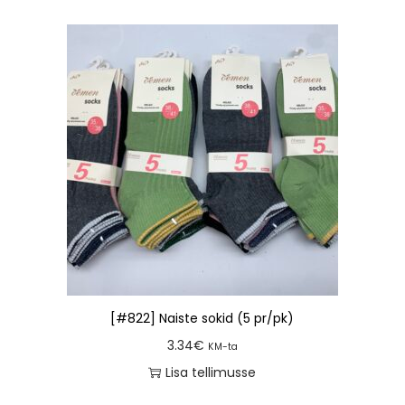
[#822] Naiste sokid (5 pr/pk)
3.34
€
KM-ta
Lisa tellimusse