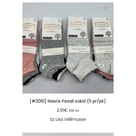
[#3061] Naiste Pesail sokid (5 pr/pk)
2.91
€
KM-ta
Lisa tellimusse