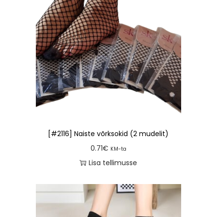
[#2116] Naiste võrksokid (2 mudelit)
0.71
€
KM-ta
Lisa tellimusse