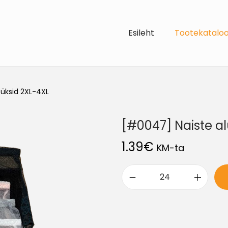
Esileht
Tootekatalo
üksid 2XL-4XL
[#0047] Naiste a
1.39
€
KM-ta