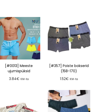
[#0013] Meeste
[#357] Poiste bokserid
ujumispüksid
(158-170)
3.84
€
1.52
€
KM-ta
KM-ta
Lisa tellimusse
Lisa tellimusse