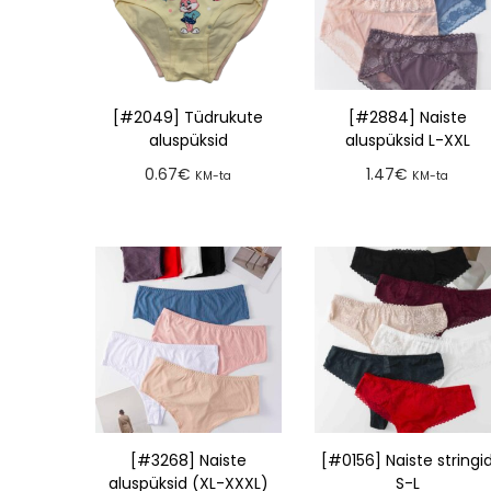
[#2049] Tüdrukute
[#2884] Naiste
aluspüksid
aluspüksid L-XXL
0.67
€
1.47
€
KM-ta
KM-ta
Lisa tellimusse
Lisa tellimusse
[#3268] Naiste
[#0156] Naiste stringi
aluspüksid (XL-XXXL)
S-L