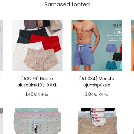
Sarnased tooted
d
[#3276] Naiste
[#0034] Meeste
aluspüksid XL-XXXL
ujumispüksid
1.40
€
3.84
€
KM-ta
KM-ta
Lisa tellimusse
Lisa tellimusse