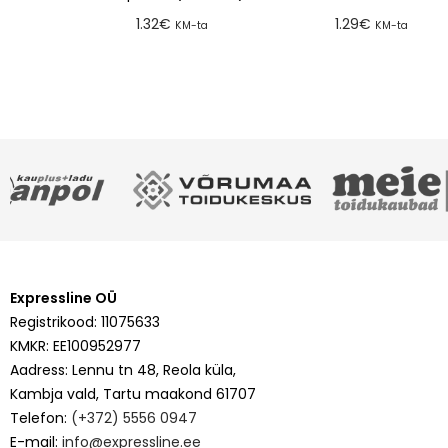
1.32
€
1.29
€
KM-ta
KM-ta
Lisa tellimusse
Lisa tellimusse
Expressline OÜ
Registrikood: 11075633
KMKR: EE100952977
Aadress: Lennu tn 48, Reola küla,
Kambja vald, Tartu maakond 61707
Telefon:
(+372) 5556 0947
E-mail:
info@expressline.ee