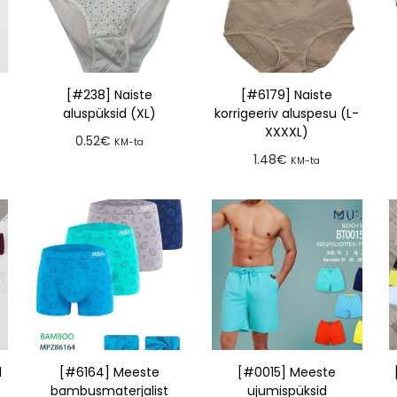
[#238] Naiste
[#6179] Naiste
aluspüksid (XL)
korrigeeriv aluspesu (L-
XXXXL)
0.52
€
KM-ta
1.48
€
KM-ta
Lisa tellimusse
Lisa tellimusse
d
[#6164] Meeste
[#0015] Meeste
bambusmaterjalist
ujumispüksid