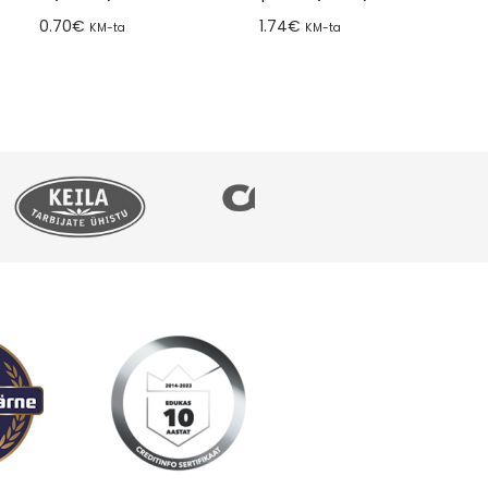
0.70
€
1.74
€
KM-ta
KM-ta
Lisa tellimusse
Lisa tellimusse