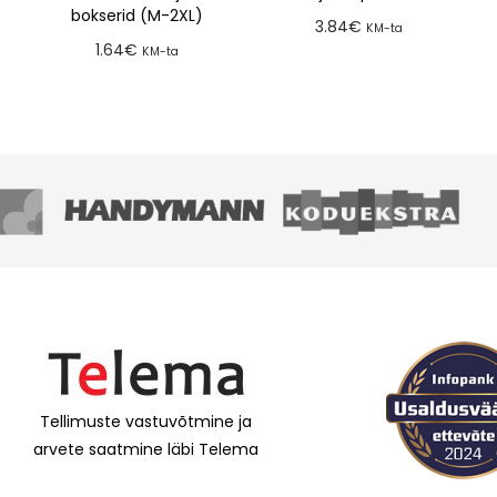
bokserid (M-2XL)
3.84
€
KM-ta
1.64
€
KM-ta
Lisa tellimusse
Lisa tellimusse
Tellimuste vastuvõtmine ja
arvete saatmine läbi Telema