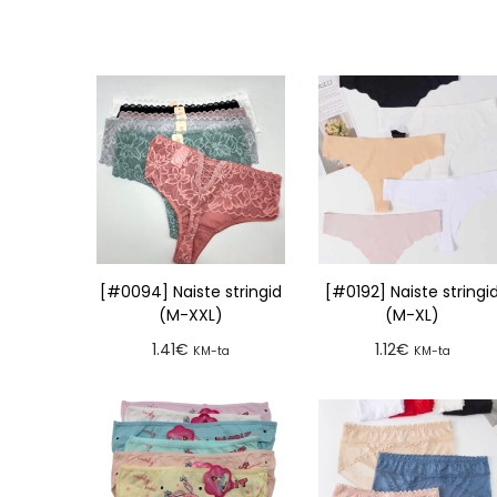
[#0094] Naiste stringid
[#0192] Naiste stringi
(M-XXL)
(M-XL)
1.41
€
1.12
€
KM-ta
KM-ta
Lisa tellimusse
Lisa tellimusse