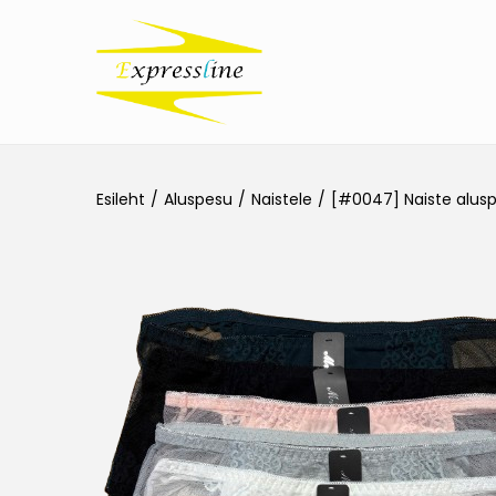
Esileht
/
Aluspesu
/
Naistele
/
[#0047] Naiste alusp