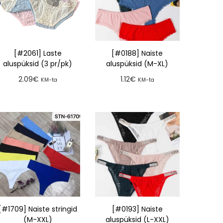
[#2061] Laste
[#0188] Naiste
aluspüksid (3 pr/pk)
aluspüksid (M-XL)
2.09
€
1.12
€
KM-ta
KM-ta
Lisa tellimusse
Lisa tellimusse
[#1709] Naiste stringid
[#0193] Naiste
(M-XXL)
aluspüksid (L-XXL)