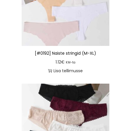
[#0192] Naiste stringid (M-XL)
1.12
€
KM-ta
Lisa tellimusse