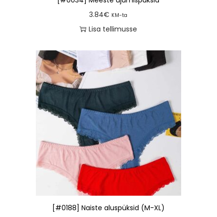
3.84
€
KM-ta
Lisa tellimusse
[#0188] Naiste aluspüksid (M-XL)