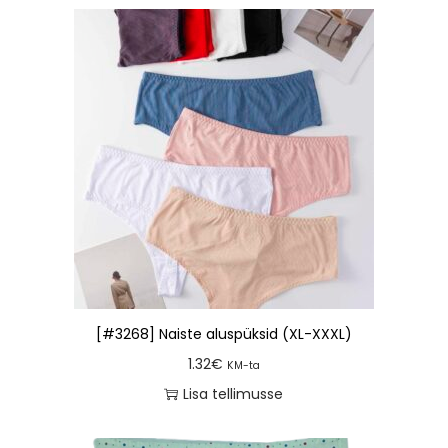
[#3268] Naiste aluspüksid (XL-XXXL)
1.32
€
KM-ta
Lisa tellimusse