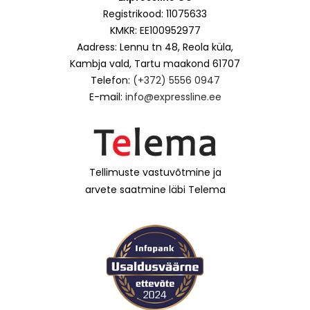
Registrikood: 11075633
KMKR: EE100952977
Aadress: Lennu tn 48, Reola küla,
Kambja vald, Tartu maakond 61707
Telefon:
(+372) 5556 0947
E-mail:
info@expressline.ee
Tellimuste vastuvõtmine ja
arvete saatmine läbi Telema