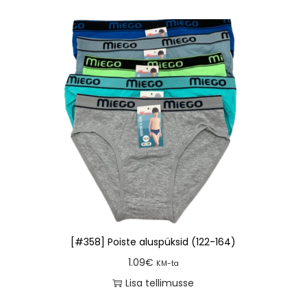
[#358] Poiste aluspüksid (122-164)
1.09
€
KM-ta
Lisa tellimusse