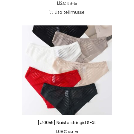
1.12
€
KM-ta
Lisa tellimusse
[#0055] Naiste stringid S-XL
1.08
€
KM-ta