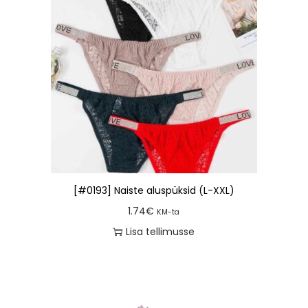
[#0193] Naiste aluspüksid (L-XXL)
1.74
€
KM-ta
Lisa tellimusse