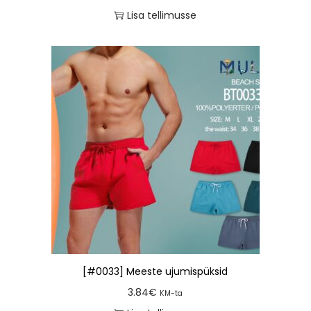
Lisa tellimusse
[#0033] Meeste ujumispüksid
3.84
€
KM-ta