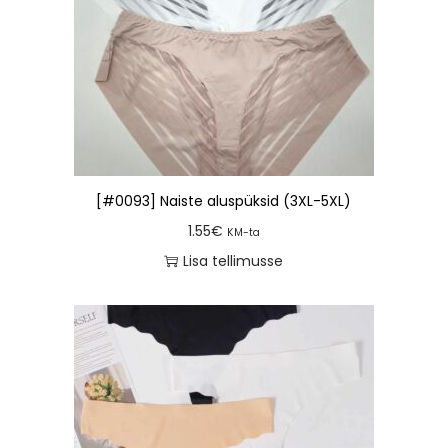
[#0093] Naiste aluspüksid (3XL-5XL)
1.55
€
KM-ta
Lisa tellimusse