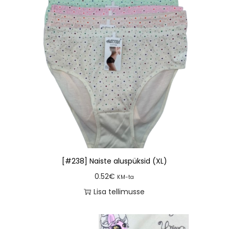
[#238] Naiste aluspüksid (XL)
0.52
€
KM-ta
Lisa tellimusse