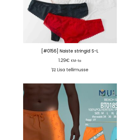
[#0156] Naiste stringid S-L
1.29
€
KM-ta
Lisa tellimusse