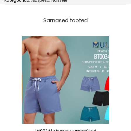
Kategooriad:
Aluspesu
,
Naistele
Sarnased tooted
[#0034] Meeste ujumispüksid