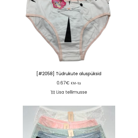
[#2058] Tüdrukute aluspüksid
0.67
€
KM-ta
Lisa tellimusse