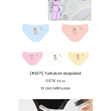
[#2071] Tüdrukute aluspüksid
0.67
€
KM-ta
Lisa tellimusse