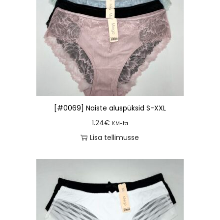
[#0069] Naiste aluspüksid S-XXL
1.24
€
KM-ta
Lisa tellimusse