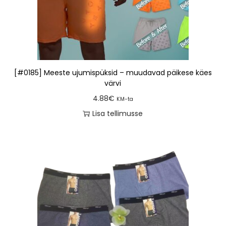
[#0185] Meeste ujumispüksid – muudavad päikese käes
värvi
4.88
€
KM-ta
Lisa tellimusse