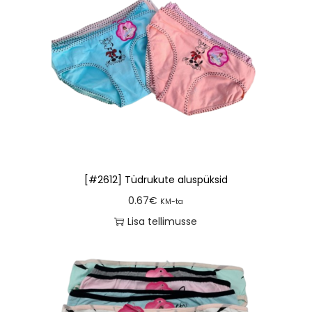
[#2612] Tüdrukute aluspüksid
0.67
€
KM-ta
Lisa tellimusse