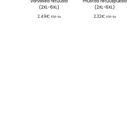
värvilised retuusid
mustad retuuspüksid
(2XL-6XL)
(2XL-6XL)
2.49
€
2.32
€
KM-ta
KM-ta
Lisa tellimusse
Lisa tellimusse