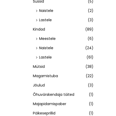
Sussid
(5)
Naistele
(2)
Lastele
(3)
Kindad
(89)
Meestele
(6)
Naistele
(24)
Lastele
(61)
Mütsid
(38)
Magamistuba
(22)
Jõulud
(3)
Õhuvärskendaja täited
(1)
Majapidamispaber
(1)
Päikeseprillid
(1)