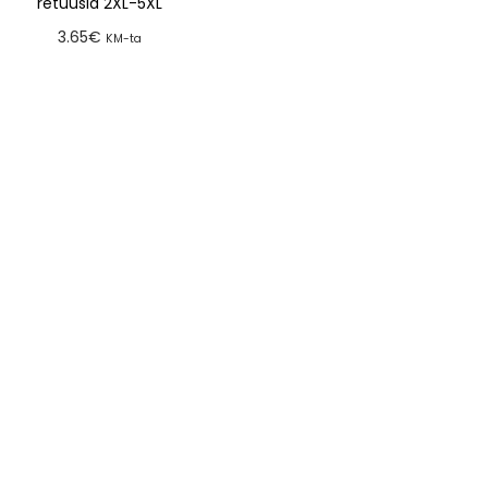
retuusid 2XL-5XL
3.65
€
KM-ta
Lisa tellimusse