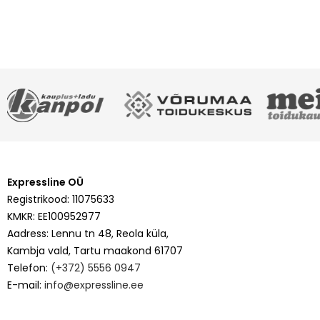
Expressline OÜ
Registrikood: 11075633
KMKR: EE100952977
Aadress: Lennu tn 48, Reola küla,
Kambja vald, Tartu maakond 61707
Telefon:
(+372) 5556 0947
E-mail:
info@expressline.ee