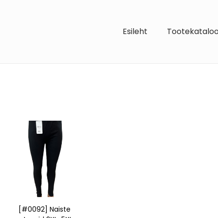
Esileht
Tootekatalo
[#0092] Naiste