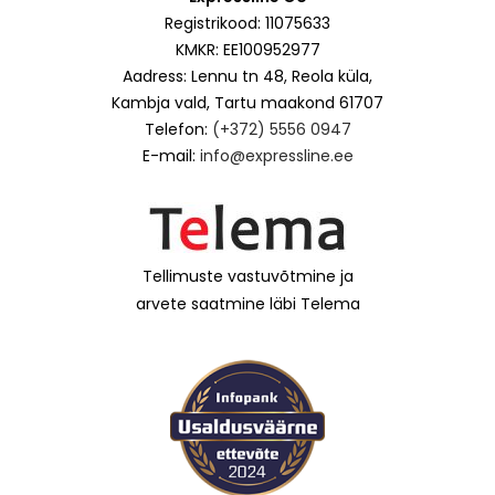
Registrikood: 11075633
KMKR: EE100952977
Aadress: Lennu tn 48, Reola küla,
Kambja vald, Tartu maakond 61707
Telefon:
(+372) 5556 0947
E-mail:
info@expressline.ee
Tellimuste vastuvõtmine ja
arvete saatmine läbi Telema