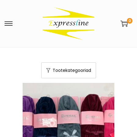
0
Tootekategooriad