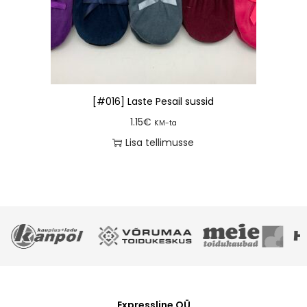
[#016] Laste Pesail sussid
1.15
€
KM-ta
Lisa tellimusse
Expressline OÜ