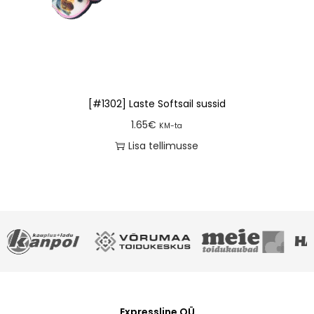
[#1302] Laste Softsail sussid
1.65
€
KM-ta
Lisa tellimusse
Expressline OÜ