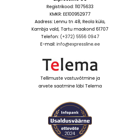
Registrikood: 11075633
KMKR: EE100952977
Aadress: Lennu tn 48, Reola küla,
Kambja vald, Tartu maakond 61707
Telefon:
(+372) 5556 0947
E-mail:
info@expressline.ee
Tellimuste vastuvõtmine ja
arvete saatmine läbi Telema