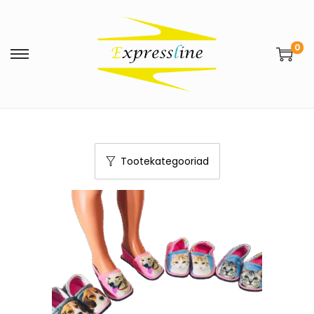
0
Tootekategooriad