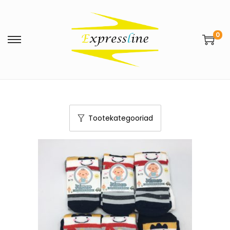
0
Tootekategooriad