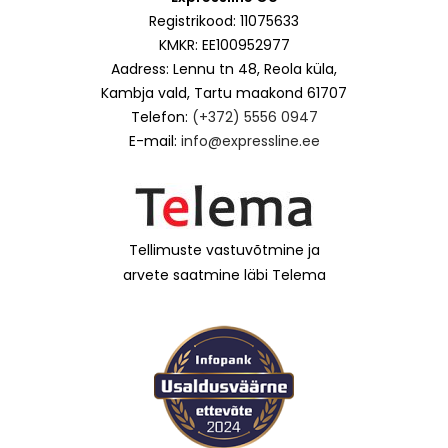
Registrikood: 11075633
KMKR: EE100952977
Aadress: Lennu tn 48, Reola küla,
Kambja vald, Tartu maakond 61707
Telefon:
(+372) 5556 0947
E-mail:
info@expressline.ee
Tellimuste vastuvõtmine ja
arvete saatmine läbi Telema