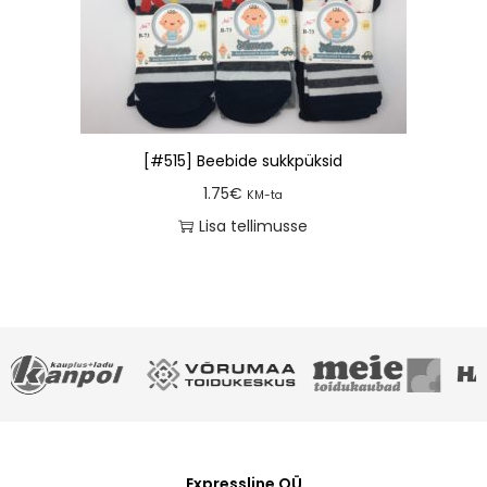
[#515] Beebide sukkpüksid
1.75
€
KM-ta
Lisa tellimusse
Expressline OÜ