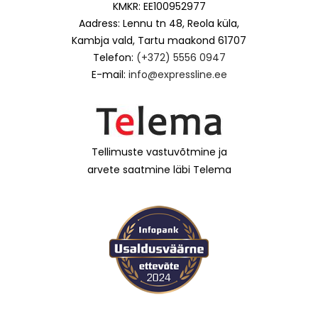
KMKR: EE100952977
Aadress: Lennu tn 48, Reola küla,
Kambja vald, Tartu maakond 61707
Telefon:
(+372) 5556 0947
E-mail:
info@expressline.ee
Tellimuste vastuvõtmine ja
arvete saatmine läbi Telema