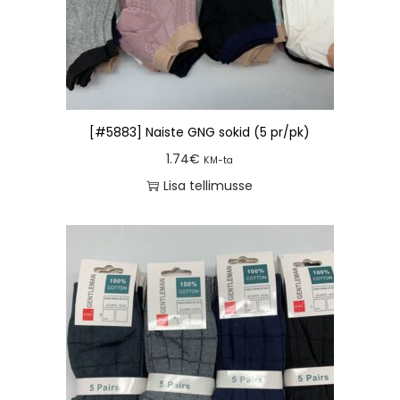
[#5883] Naiste GNG sokid (5 pr/pk)
1.74
€
KM-ta
Lisa tellimusse