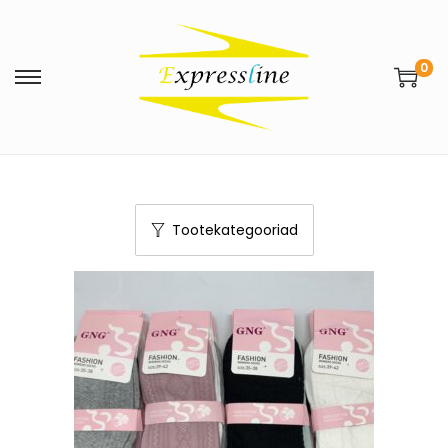
0
Tootekategooriad