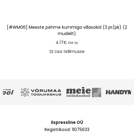
[#WM06] Meeste pehme kummiga villasokid (3 pr/pk) (2
mudelit)
4.17
€
KM-ta
Lisa tellimusse
Expressline OÜ
Registrikood: 11075633