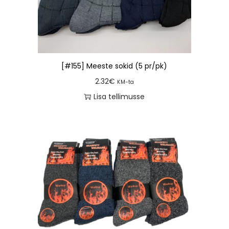
[#155] Meeste sokid (5 pr/pk)
2.32
€
KM-ta
Lisa tellimusse