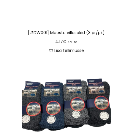
[#DW001] Meeste villasokid (3 pr/pk)
4.17
€
KM-ta
Lisa tellimusse