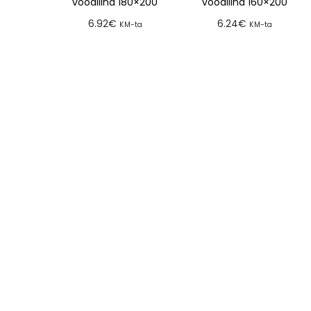
voodilina 180×200
voodilina 160×200
6.92
€
6.24
€
KM-ta
KM-ta
Lisa tellimusse
Lisa tellimusse