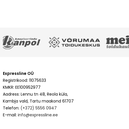
Expressline OÜ
Registrikood: 11075633
KMKR: EE100952977
Aadress: Lennu tn 48, Reola küla,
Kambja vald, Tartu maakond 61707
Telefon:
(+372) 5556 0947
E-mail:
info@expressline.ee