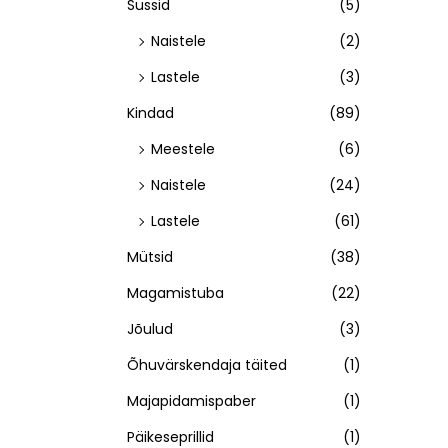
Sussid
(5)
Naistele
(2)
Lastele
(3)
Kindad
(89)
Meestele
(6)
Naistele
(24)
Lastele
(61)
Mütsid
(38)
Magamistuba
(22)
Jõulud
(3)
Õhuvärskendaja täited
(1)
Majapidamispaber
(1)
Päikeseprillid
(1)