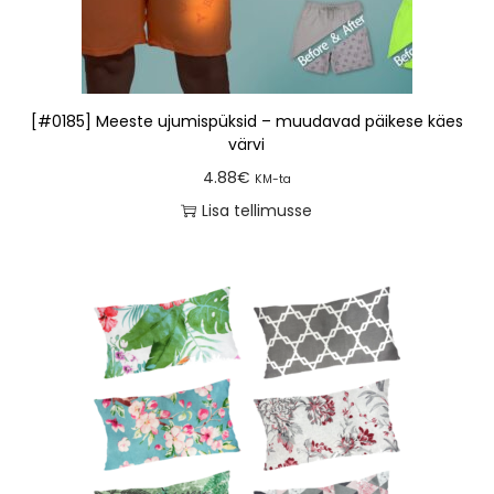
[#0185] Meeste ujumispüksid – muudavad päikese käes
värvi
4.88
€
KM-ta
Lisa tellimusse