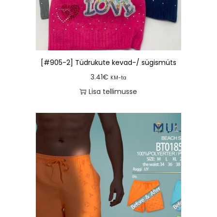
[#905-2] Tüdrukute kevad-/ sügismüts
3.41
€
KM-ta
Lisa tellimusse