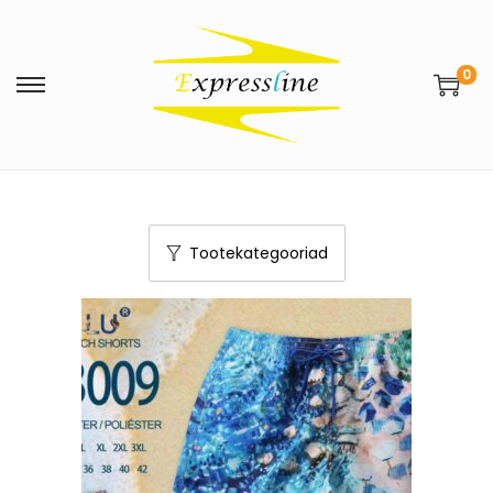
0
Tootekategooriad