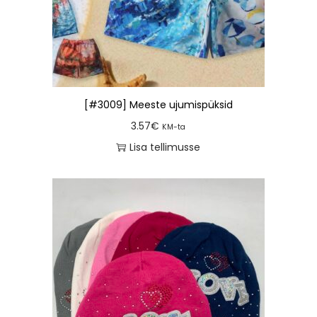
[#3009] Meeste ujumispüksid
3.57
€
KM-ta
Lisa tellimusse