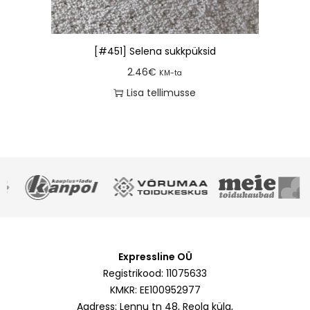
[#451] Selena sukkpüksid
2.46
€
KM-ta
Lisa tellimusse
Expressline OÜ
Registrikood: 11075633
KMKR: EE100952977
Aadress: Lennu tn 48, Reola küla,