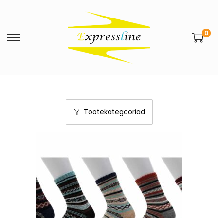
0
Tootekategooriad