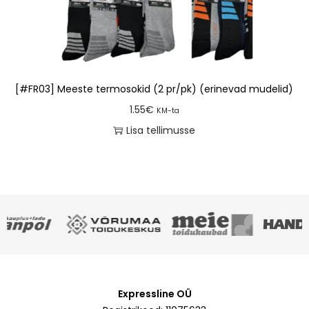
[#FR03] Meeste termosokid (2 pr/pk) (erinevad mudelid)
1.55
€
KM-ta
Lisa tellimusse
Expressline OÜ