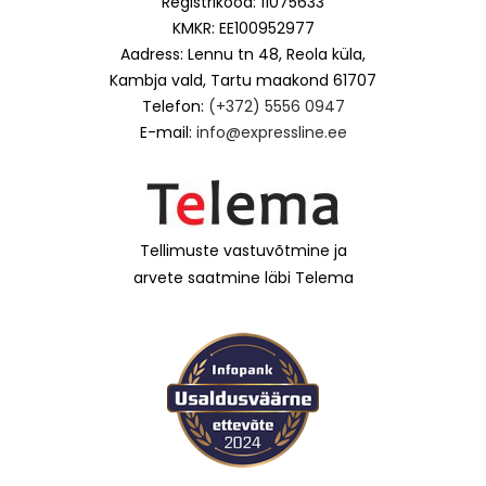
Registrikood: 11075633
KMKR: EE100952977
Aadress: Lennu tn 48, Reola küla,
Kambja vald, Tartu maakond 61707
Telefon:
(+372) 5556 0947
E-mail:
info@expressline.ee
Tellimuste vastuvõtmine ja
arvete saatmine läbi Telema