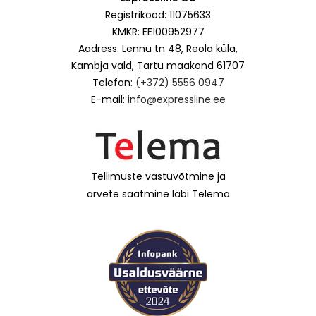
Registrikood: 11075633
KMKR: EE100952977
Aadress: Lennu tn 48, Reola küla,
Kambja vald, Tartu maakond 61707
Telefon:
(+372) 5556 0947
E-mail:
info@expressline.ee
Tellimuste vastuvõtmine ja
arvete saatmine läbi Telema