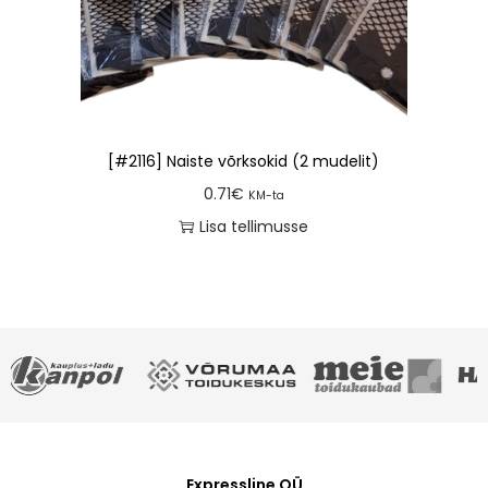
[#2116] Naiste võrksokid (2 mudelit)
0.71
€
KM-ta
Lisa tellimusse
Expressline OÜ