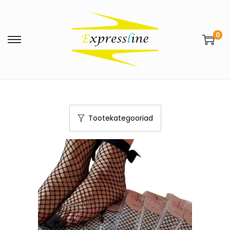
0
Tootekategooriad