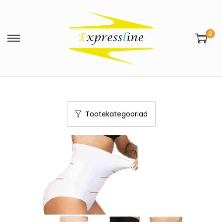
0
Tootekategooriad