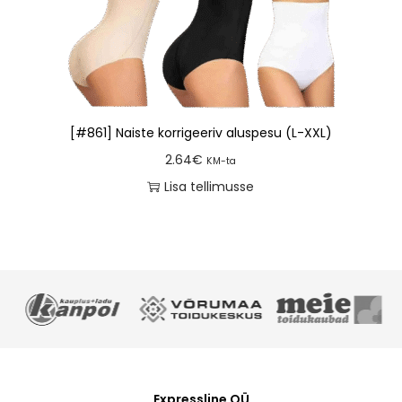
[#861] Naiste korrigeeriv aluspesu (L-XXL)
2.64
€
KM-ta
Lisa tellimusse
Expressline OÜ