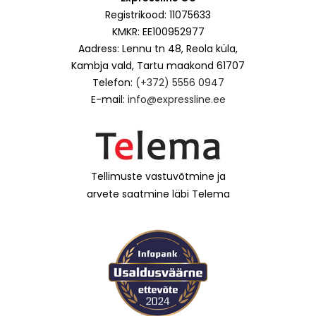
Registrikood: 11075633
KMKR: EE100952977
Aadress: Lennu tn 48, Reola küla,
Kambja vald, Tartu maakond 61707
Telefon:
(+372) 5556 0947
E-mail:
info@expressline.ee
Tellimuste vastuvõtmine ja
arvete saatmine läbi Telema