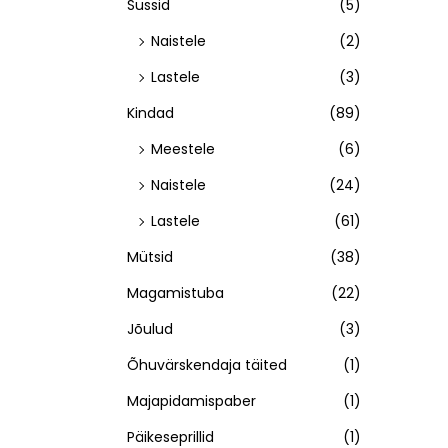
Sussid
(5)
Naistele
(2)
Lastele
(3)
Kindad
(89)
Meestele
(6)
Naistele
(24)
Lastele
(61)
Mütsid
(38)
Magamistuba
(22)
Jõulud
(3)
Õhuvärskendaja täited
(1)
Majapidamispaber
(1)
Päikeseprillid
(1)