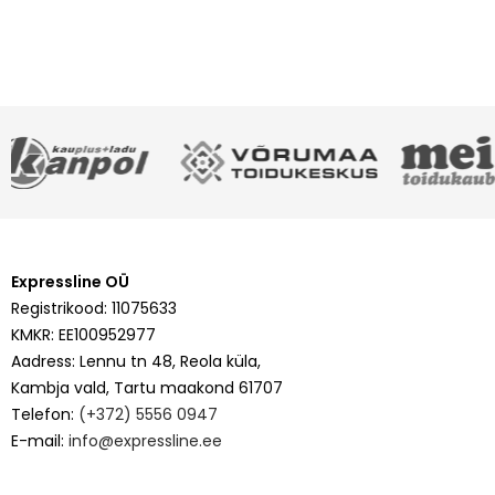
Expressline OÜ
Registrikood: 11075633
KMKR: EE100952977
Aadress: Lennu tn 48, Reola küla,
Kambja vald, Tartu maakond 61707
Telefon:
(+372) 5556 0947
E-mail:
info@expressline.ee