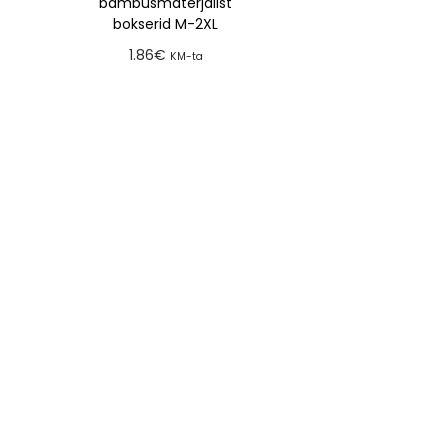
bambusmaterjalist
bokserid M-2XL
1.86
€
KM-ta
Lisa tellimusse