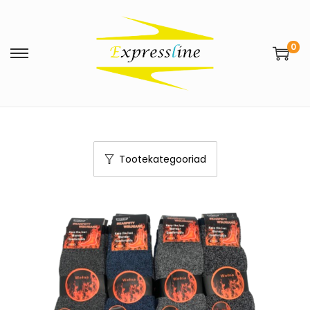
0
Tootekategooriad