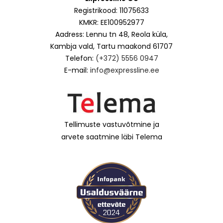
Registrikood: 11075633
KMKR: EE100952977
Aadress: Lennu tn 48, Reola küla,
Kambja vald, Tartu maakond 61707
Telefon:
(+372) 5556 0947
E-mail:
info@expressline.ee
Tellimuste vastuvõtmine ja
arvete saatmine läbi Telema