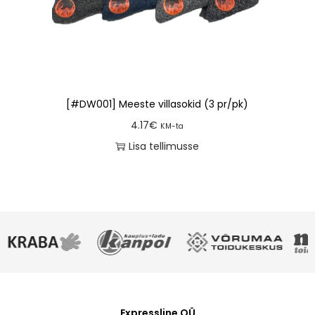
[#DW001] Meeste villasokid (3 pr/pk)
4.17
€
KM-ta
Lisa tellimusse
Expressline OÜ