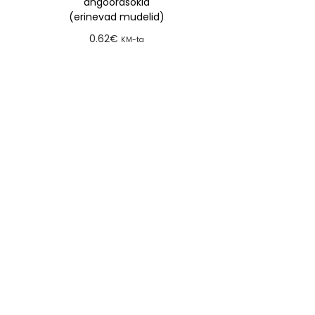
angoorasokid
(erinevad mudelid)
0.62
€
KM-ta
Lisa tellimusse