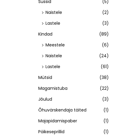
Sussid
(5)
Naistele
(2)
Lastele
(3)
Kindad
(89)
Meestele
(6)
Naistele
(24)
Lastele
(61)
Mütsid
(38)
Magamistuba
(22)
Jõulud
(3)
Õhuvärskendaja täited
(1)
Majapidamispaber
(1)
Päikeseprillid
(1)