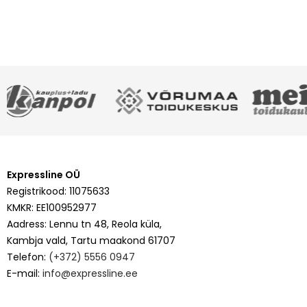
Expressline OÜ
Registrikood: 11075633
KMKR: EE100952977
Aadress: Lennu tn 48, Reola küla,
Kambja vald, Tartu maakond 61707
Telefon:
(+372) 5556 0947
E-mail:
info@expressline.ee