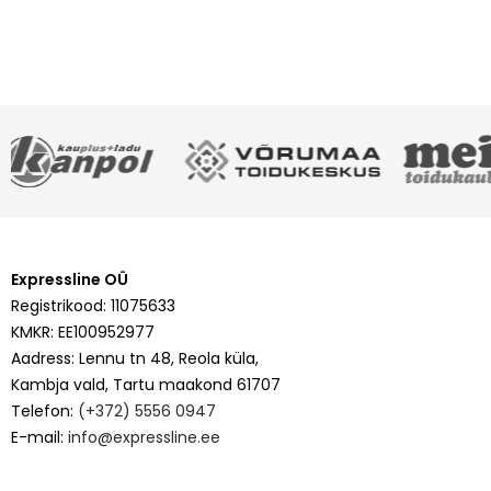
Expressline OÜ
Registrikood: 11075633
KMKR: EE100952977
Aadress: Lennu tn 48, Reola küla,
Kambja vald, Tartu maakond 61707
Telefon:
(+372) 5556 0947
E-mail:
info@expressline.ee