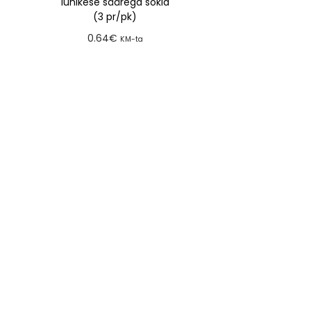
lühikese säärega sokid
(3 pr/pk)
0.64
€
KM-ta
Lisa tellimusse