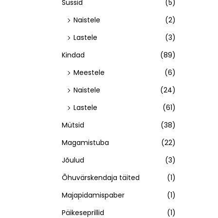
Sussid
(5)
Naistele
(2)
Lastele
(3)
Kindad
(89)
Meestele
(6)
Naistele
(24)
Lastele
(61)
Mütsid
(38)
Magamistuba
(22)
Jõulud
(3)
Õhuvärskendaja täited
(1)
Majapidamispaber
(1)
Päikeseprillid
(1)