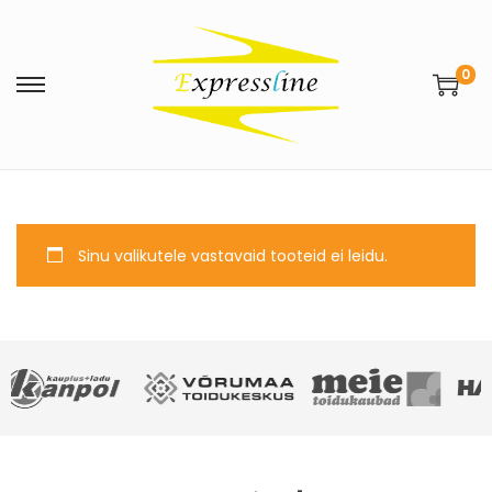
0
Sinu valikutele vastavaid tooteid ei leidu.