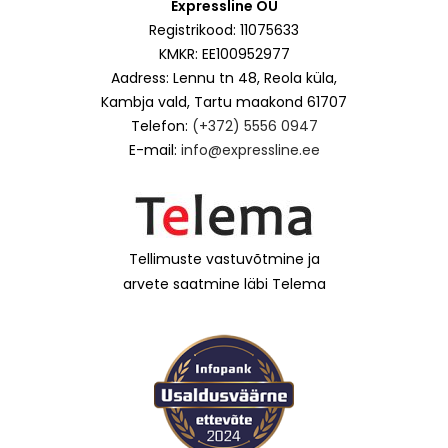
Expressline OÜ
Registrikood: 11075633
KMKR: EE100952977
Aadress: Lennu tn 48, Reola küla,
Kambja vald, Tartu maakond 61707
Telefon:
(+372) 5556 0947
E-mail:
info@expressline.ee
Tellimuste vastuvõtmine ja
arvete saatmine läbi Telema