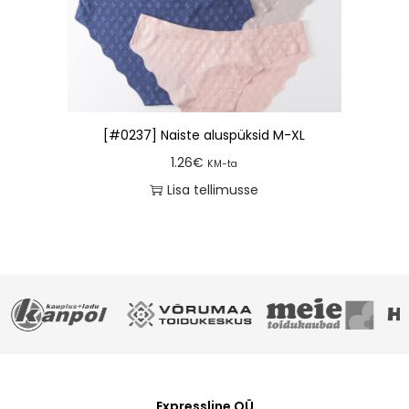
[#0237] Naiste aluspüksid M-XL
1.26
€
KM-ta
Lisa tellimusse
Expressline OÜ