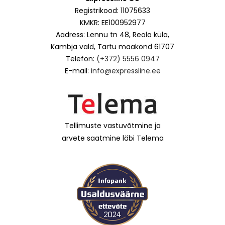
Registrikood: 11075633
KMKR: EE100952977
Aadress: Lennu tn 48, Reola küla,
Kambja vald, Tartu maakond 61707
Telefon:
(+372) 5556 0947
E-mail:
info@expressline.ee
Tellimuste vastuvõtmine ja
arvete saatmine läbi Telema