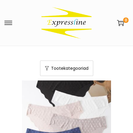
0
Tootekategooriad