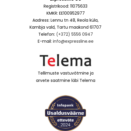
Registrikood: 11075633
KMKR: EE100952977
Aadress: Lennu tn 48, Reola küla,
Kambja vald, Tartu maakond 61707
Telefon:
(+372) 5556 0947
E-mail:
info@expressline.ee
Tellimuste vastuvõtmine ja
arvete saatmine läbi Telema