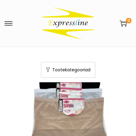
0
Tootekategooriad