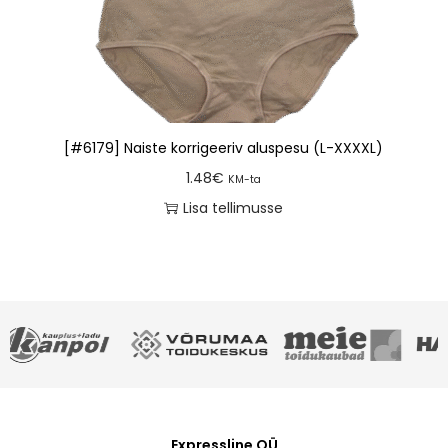
[#6179] Naiste korrigeeriv aluspesu (L-XXXXL)
1.48
€
KM-ta
Lisa tellimusse
Expressline OÜ