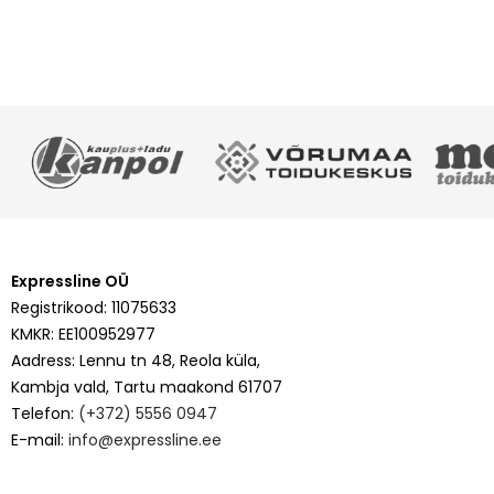
Expressline OÜ
Registrikood: 11075633
KMKR: EE100952977
Aadress: Lennu tn 48, Reola küla,
Kambja vald, Tartu maakond 61707
Telefon:
(+372) 5556 0947
E-mail:
info@expressline.ee