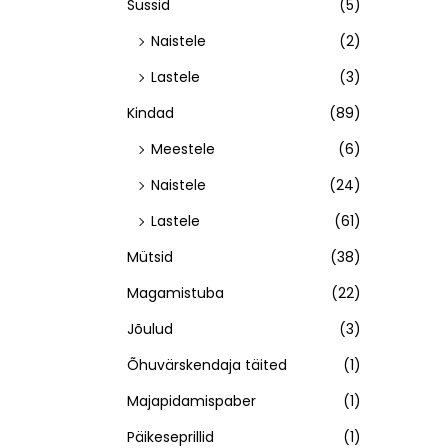
Sussid
(5)
Naistele
(2)
Lastele
(3)
Kindad
(89)
Meestele
(6)
Naistele
(24)
Lastele
(61)
Mütsid
(38)
Magamistuba
(22)
Jõulud
(3)
Õhuvärskendaja täited
(1)
Majapidamispaber
(1)
Päikeseprillid
(1)