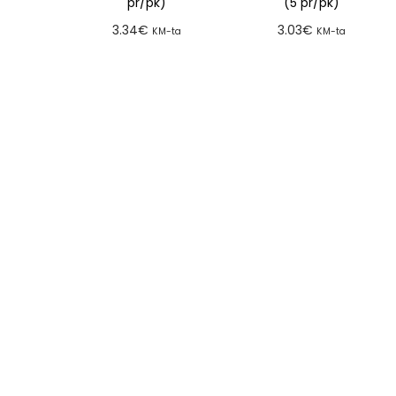
pr/pk)
(5 pr/pk)
3.34
€
3.03
€
KM-ta
KM-ta
Lisa tellimusse
Lisa tellimusse