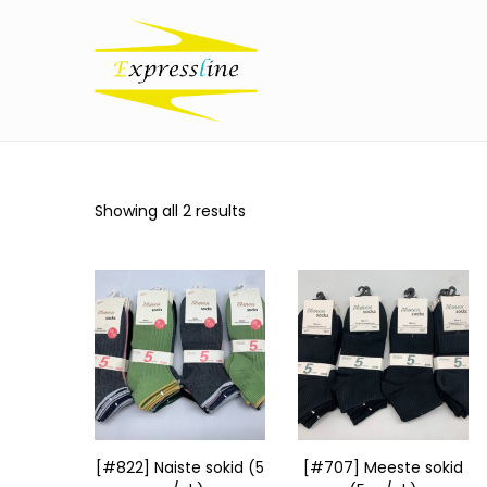
Showing all 2 results
[#822] Naiste sokid (5
[#707] Meeste sokid