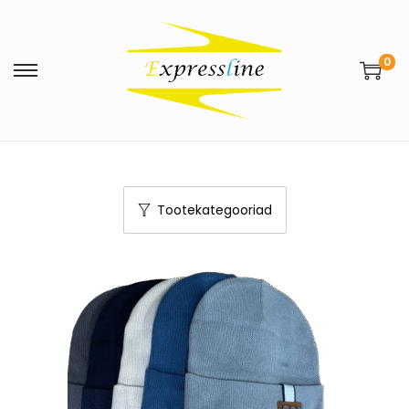
0
Tootekategooriad