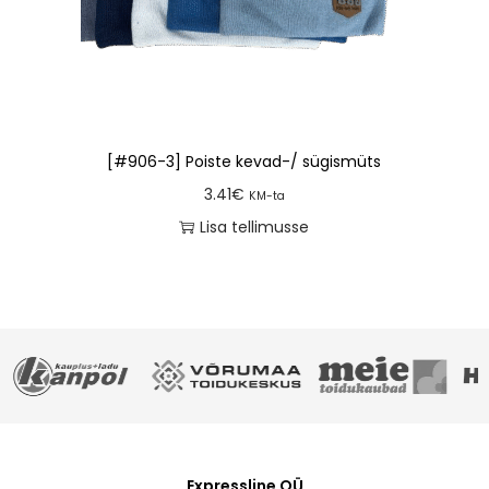
[#906-3] Poiste kevad-/ sügismüts
3.41
€
KM-ta
Lisa tellimusse
Expressline OÜ