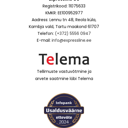
Registrikood: 11075633
KMKR: EE100952977
Aadress: Lennu tn 48, Reola küla,
Kambja vald, Tartu maakond 61707
Telefon:
(+372) 5556 0947
E-mail:
info@expressline.ee
Tellimuste vastuvõtmine ja
arvete saatmine läbi Telema