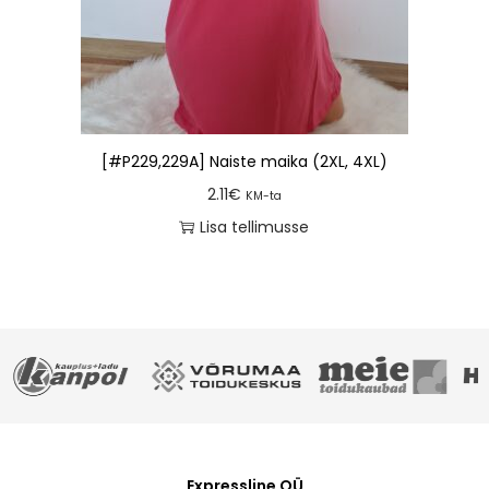
[#P229,229A] Naiste maika (2XL, 4XL)
2.11
€
KM-ta
Lisa tellimusse
Expressline OÜ