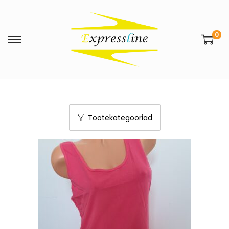
0
Tootekategooriad