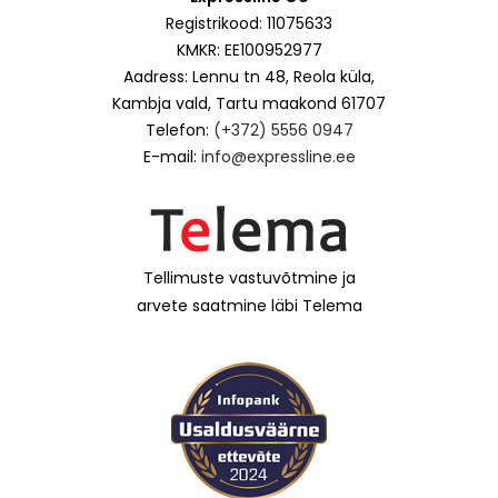
Registrikood: 11075633
KMKR: EE100952977
Aadress: Lennu tn 48, Reola küla,
Kambja vald, Tartu maakond 61707
Telefon:
(+372) 5556 0947
E-mail:
info@expressline.ee
Tellimuste vastuvõtmine ja
arvete saatmine läbi Telema