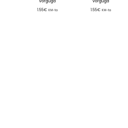
võrguga
võrguga
1.55
€
1.55
€
KM-ta
KM-ta
Lisa tellimusse
Lisa tellimusse