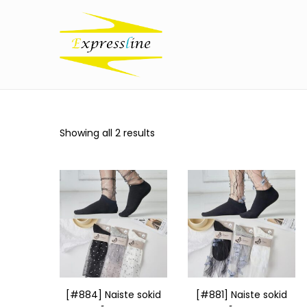
Showing all 2 results
[#884] Naiste sokid
[#881] Naiste sokid