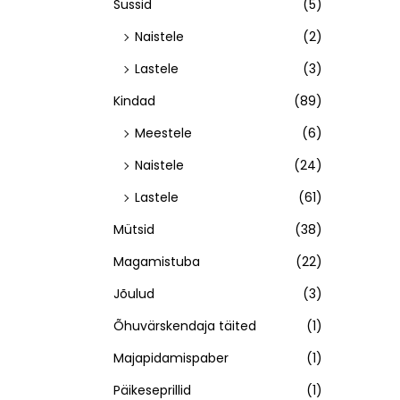
Sussid
(5)
Naistele
(2)
Lastele
(3)
Kindad
(89)
Meestele
(6)
Naistele
(24)
Lastele
(61)
Mütsid
(38)
Magamistuba
(22)
Jõulud
(3)
Õhuvärskendaja täited
(1)
Majapidamispaber
(1)
Päikeseprillid
(1)