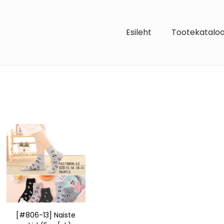
Esileht
Tootekatalo
[#806-13] Naiste