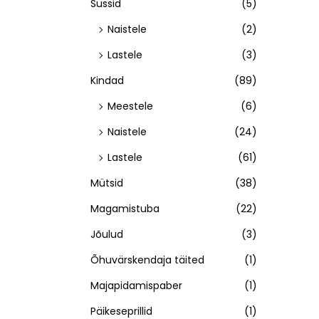
Sussid
(5)
Naistele
(2)
Lastele
(3)
Kindad
(89)
Meestele
(6)
Naistele
(24)
Lastele
(61)
Mütsid
(38)
Magamistuba
(22)
Jõulud
(3)
Õhuvärskendaja täited
(1)
Majapidamispaber
(1)
Päikeseprillid
(1)