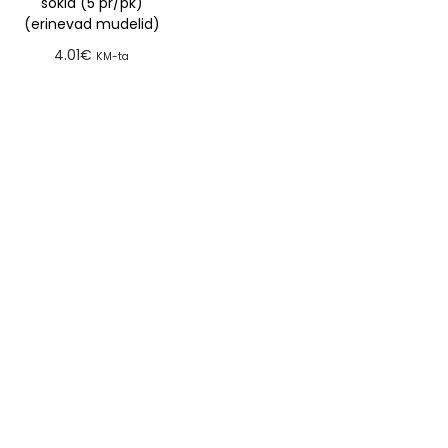
sokid (5 pr/pk)
(erinevad mudelid)
4.01
€
KM-ta
Lisa tellimusse