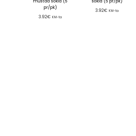
mustad sokid (5
sokid (5 pr/pk)
pr/pk)
3.92
€
KM-ta
3.92
€
KM-ta
Lisa tellimusse
Lisa tellimusse