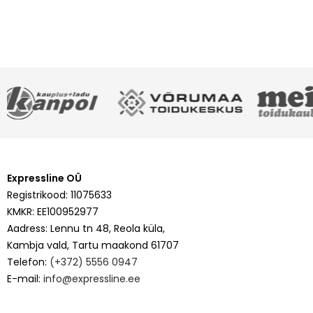
Expressline OÜ
Registrikood: 11075633
KMKR: EE100952977
Aadress: Lennu tn 48, Reola küla,
Kambja vald, Tartu maakond 61707
Telefon:
(+372) 5556 0947
E-mail:
info@expressline.ee